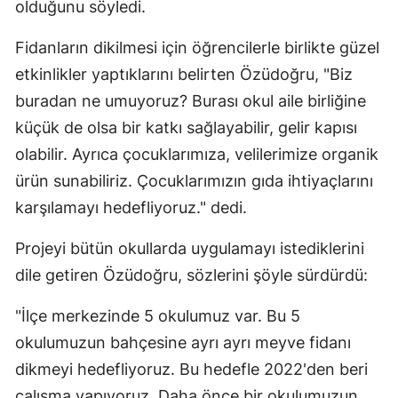
olduğunu söyledi.
Malatya
Fidanların dikilmesi için öğrencilerle birlikte güzel
Manisa
etkinlikler yaptıklarını belirten Özüdoğru, "Biz
Kahramanmaraş
buradan ne umuyoruz? Burası okul aile birliğine
küçük de olsa bir katkı sağlayabilir, gelir kapısı
Mardin
olabilir. Ayrıca çocuklarımıza, velilerimize organik
Muğla
ürün sunabiliriz. Çocuklarımızın gıda ihtiyaçlarını
karşılamayı hedefliyoruz." dedi.
Muş
Nevşehir
Projeyi bütün okullarda uygulamayı istediklerini
dile getiren Özüdoğru, sözlerini şöyle sürdürdü:
Niğde
"İlçe merkezinde 5 okulumuz var. Bu 5
Ordu
okulumuzun bahçesine ayrı ayrı meyve fidanı
Rize
dikmeyi hedefliyoruz. Bu hedefle 2022'den beri
Sakarya
çalışma yapıyoruz. Daha önce bir okulumuzun