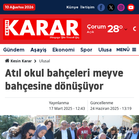
10 Ağustos 2026
Künye
İletişim
Adana
Çorum
28
°
Adıyaman
Açık
Afyonkarahisar
Gündem
Aşayiş
Ekonomi
Spor
Ulusal
Siyaset
MENÜ
Ağrı
Ulusal
Kesin Karar
Atıl okul bahçeleri meyve
Amasya
bahçesine dönüşüyor
Ankara
Antalya
Yayınlanma
Güncellenme
Artvin
17 Mart 2025 - 12:43
24 Haziran 2025 - 13:19
Aydın
Balıkesir