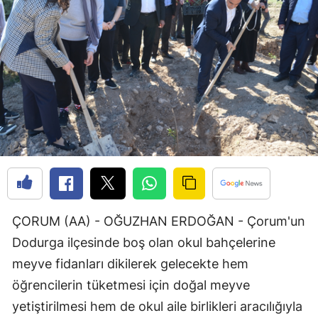
Bilecik
Bingöl
Bitlis
Bolu
Burdur
Bursa
Çanakkale
Çankırı
ÇORUM (AA) - OĞUZHAN ERDOĞAN - Çorum'un
Dodurga ilçesinde boş olan okul bahçelerine
Çorum
meyve fidanları dikilerek gelecekte hem
Denizli
öğrencilerin tüketmesi için doğal meyve
yetiştirilmesi hem de okul aile birlikleri aracılığıyla
Diyarbakır