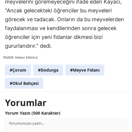
meyvelerini göremeyeceğini ifade eden Kayacı,
"Ancak gelecekteki öğrenciler bu meyveleri
Yalova
görecek ve tadacak. Onların da bu meyvelerden
Karabük
faydalanması ve kendilerinden sonra gelecek
Kilis
öğrenciler için yeni fidanlar dikmesi bizi
gururlandırır." dedi.
Osmaniye
YAZAR: Haber Editörü
Düzce
#Çorum
#Dodurga
#Meyve Fidanı
#Okul Bahçesi
Yorumlar
Yorum Yazın (500 Karakter)