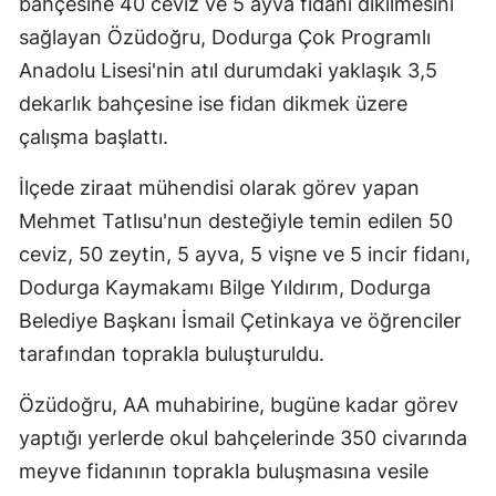
bahçesine 40 ceviz ve 5 ayva fidanı dikilmesini
Mersin
sağlayan Özüdoğru, Dodurga Çok Programlı
Anadolu Lisesi'nin atıl durumdaki yaklaşık 3,5
İstanbul
dekarlık bahçesine ise fidan dikmek üzere
İzmir
çalışma başlattı.
Kars
İlçede ziraat mühendisi olarak görev yapan
Kastamonu
Mehmet Tatlısu'nun desteğiyle temin edilen 50
ceviz, 50 zeytin, 5 ayva, 5 vişne ve 5 incir fidanı,
Kayseri
Dodurga Kaymakamı Bilge Yıldırım, Dodurga
Kırklareli
Belediye Başkanı İsmail Çetinkaya ve öğrenciler
Kırşehir
tarafından toprakla buluşturuldu.
Kocaeli
Özüdoğru, AA muhabirine, bugüne kadar görev
yaptığı yerlerde okul bahçelerinde 350 civarında
Konya
meyve fidanının toprakla buluşmasına vesile
Kütahya