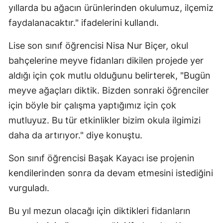
yıllarda bu ağacın ürünlerinden okulumuz, ilçemiz
Yozgat
faydalanacaktır." ifadelerini kullandı.
Zonguldak
Lise son sınıf öğrencisi Nisa Nur Biçer, okul
Aksaray
bahçelerine meyve fidanları dikilen projede yer
aldığı için çok mutlu olduğunu belirterek, "Bugün
Bayburt
meyve ağaçları diktik. Bizden sonraki öğrenciler
Karaman
için böyle bir çalışma yaptığımız için çok
mutluyuz. Bu tür etkinlikler bizim okula ilgimizi
Kırıkkale
daha da artırıyor." diye konuştu.
Batman
Son sınıf öğrencisi Başak Kayacı ise projenin
Şırnak
kendilerinden sonra da devam etmesini istediğini
Bartın
vurguladı.
Ardahan
Bu yıl mezun olacağı için diktikleri fidanların
Iğdır