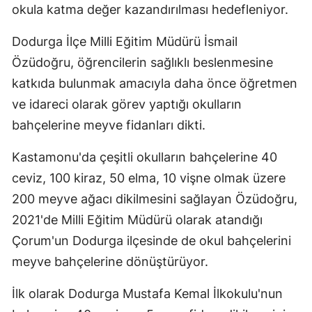
okula katma değer kazandırılması hedefleniyor.
Edirne
Dodurga İlçe Milli Eğitim Müdürü İsmail
Elazığ
Özüdoğru, öğrencilerin sağlıklı beslenmesine
Erzincan
katkıda bulunmak amacıyla daha önce öğretmen
Erzurum
ve idareci olarak görev yaptığı okulların
bahçelerine meyve fidanları dikti.
Eskişehir
Kastamonu'da çeşitli okulların bahçelerine 40
Gaziantep
ceviz, 100 kiraz, 50 elma, 10 vişne olmak üzere
Giresun
200 meyve ağacı dikilmesini sağlayan Özüdoğru,
Gümüşhane
2021'de Milli Eğitim Müdürü olarak atandığı
Çorum'un Dodurga ilçesinde de okul bahçelerini
Hakkari
meyve bahçelerine dönüştürüyor.
Hatay
İlk olarak Dodurga Mustafa Kemal İlkokulu'nun
Isparta