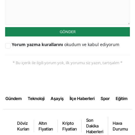
GÖNDER
Yorum yazma kurallarını
okudum ve kabul ediyorum
* Bu içerik ile ilgili yorum yok, ilk yorumu siz yazın, tartışalım *
Gündem
Teknoloji
Aşayiş
İlçe Haberleri
Spor
Eğitim
Son
Döviz
Altın
Kripto
Hava
Dakika
Kurları
Fiyatları
Fiyatları
Durumu
Haberleri