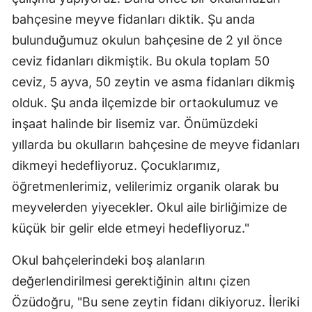
bahçesine meyve fidanları diktik. Şu anda
Samsun
bulunduğumuz okulun bahçesine de 2 yıl önce
Siirt
ceviz fidanları dikmiştik. Bu okula toplam 50
Sinop
ceviz, 5 ayva, 50 zeytin ve asma fidanları dikmiş
olduk. Şu anda ilçemizde bir ortaokulumuz ve
Sivas
inşaat halinde bir lisemiz var. Önümüzdeki
Tekirdağ
yıllarda bu okulların bahçesine de meyve fidanları
dikmeyi hedefliyoruz. Çocuklarımız,
Tokat
öğretmenlerimiz, velilerimiz organik olarak bu
Trabzon
meyvelerden yiyecekler. Okul aile birliğimize de
Tunceli
küçük bir gelir elde etmeyi hedefliyoruz."
Şanlıurfa
Okul bahçelerindeki boş alanların
Uşak
değerlendirilmesi gerektiğinin altını çizen
Özüdoğru, "Bu sene zeytin fidanı dikiyoruz. İleriki
Van