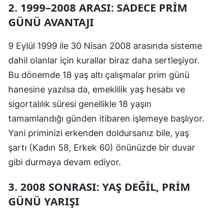
2. 1999–2008 ARASI: SADECE PRIM
Samsun
GÜNÜ AVANTAJI
Siirt
9 Eylül 1999 ile 30 Nisan 2008 arasında sisteme
Sinop
dahil olanlar için kurallar biraz daha sertleşiyor.
Bu dönemde 18 yaş altı çalışmalar prim günü
Sivas
hanesine yazılsa da, emeklilik yaş hesabı ve
Tekirdağ
sigortalılık süresi genellikle 18 yaşın
Tokat
tamamlandığı günden itibaren işlemeye başlıyor.
Yani priminizi erkenden doldursanız bile, yaş
Trabzon
şartı (Kadın 58, Erkek 60) önünüzde bir duvar
Tunceli
gibi durmaya devam ediyor.
Şanlıurfa
3. 2008 SONRASI: YAŞ DEĞIL, PRIM
Uşak
GÜNÜ YARIŞI
Van