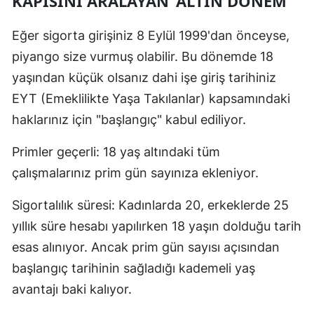
KAPISINI ARALAYAN 'ALTIN DÖNEM'
Malatya
Eğer sigorta girişiniz 8 Eylül 1999'dan önceyse,
Manisa
piyango size vurmuş olabilir. Bu dönemde 18
yaşından küçük olsanız dahi işe giriş tarihiniz
Kahramanmaraş
EYT (Emeklilikte Yaşa Takılanlar) kapsamındaki
Mardin
haklarınız için "başlangıç" kabul ediliyor.
Muğla
Primler geçerli: 18 yaş altındaki tüm
Muş
çalışmalarınız prim gün sayınıza ekleniyor.
Nevşehir
Sigortalılık süresi: Kadınlarda 20, erkeklerde 25
Niğde
yıllık süre hesabı yapılırken 18 yaşın dolduğu tarih
esas alınıyor. Ancak prim gün sayısı açısından
Ordu
başlangıç tarihinin sağladığı kademeli yaş
Rize
avantajı baki kalıyor.
Sakarya