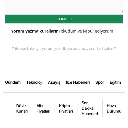
GÖNDER
Yorum yazma kurallarını
okudum ve kabul ediyorum
* Bu içerik ile ilgili yorum yok, ilk yorumu siz yazın, tartışalım *
Gündem
Teknoloji
Aşayiş
İlçe Haberleri
Spor
Eğitim
Son
Döviz
Altın
Kripto
Hava
Dakika
Kurları
Fiyatları
Fiyatları
Durumu
Haberleri