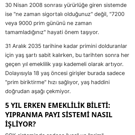
30 Nisan 2008 sonrası yürürlüğe giren sistemde
Yozgat
ise "ne zaman sigortalı olduğunuz" değil, "7200
veya 9000 prim gününü ne zaman
Zonguldak
tamamladığınız" hayati önem taşıyor.
Aksaray
31 Aralık 2035 tarihine kadar primini dolduranlar
Bayburt
için yaş şartı sabit kalırken, bu tarihten sonra her
Karaman
geçen yıl emeklilik yaşı kademeli olarak artıyor.
Kırıkkale
Dolayısıyla 18 yaş öncesi girişler burada sadece
"prim biriktirme" hızı sağlıyor, yaş haddini
Batman
doğrudan aşağı çekmiyor.
Şırnak
5 YIL ERKEN EMEKLILIK BILETI:
Bartın
YIPRANMA PAYI SISTEMI NASIL
IŞLIYOR?
Ardahan
Iğdır