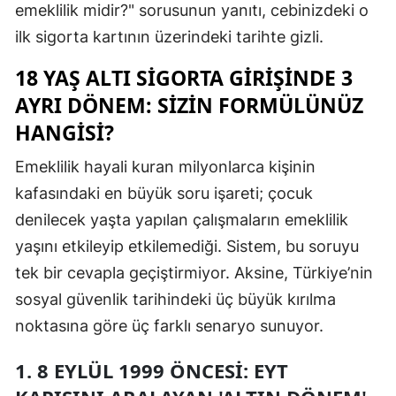
emeklilik midir?" sorusunun yanıtı, cebinizdeki o
Mersin
ilk sigorta kartının üzerindeki tarihte gizli.
İstanbul
18 YAŞ ALTI SIGORTA GIRIŞINDE 3
İzmir
AYRI DÖNEM: SIZIN FORMÜLÜNÜZ
HANGISI?
Kars
Emeklilik hayali kuran milyonlarca kişinin
Kastamonu
kafasındaki en büyük soru işareti; çocuk
Kayseri
denilecek yaşta yapılan çalışmaların emeklilik
Kırklareli
yaşını etkileyip etkilemediği. Sistem, bu soruyu
tek bir cevapla geçiştirmiyor. Aksine, Türkiye’nin
Kırşehir
sosyal güvenlik tarihindeki üç büyük kırılma
Kocaeli
noktasına göre üç farklı senaryo sunuyor.
Konya
1. 8 EYLÜL 1999 ÖNCESI: EYT
Kütahya