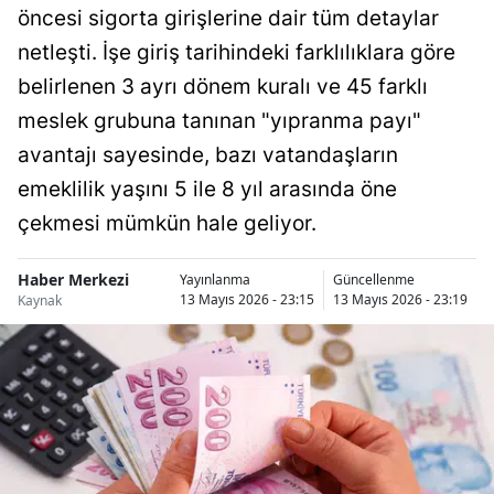
öncesi sigorta girişlerine dair tüm detaylar
Bilecik
netleşti. İşe giriş tarihindeki farklılıklara göre
Bingöl
belirlenen 3 ayrı dönem kuralı ve 45 farklı
Bitlis
meslek grubuna tanınan "yıpranma payı"
avantajı sayesinde, bazı vatandaşların
Bolu
emeklilik yaşını 5 ile 8 yıl arasında öne
Burdur
çekmesi mümkün hale geliyor.
Bursa
Haber Merkezi
Yayınlanma
Güncellenme
Çanakkale
13 Mayıs 2026 - 23:15
13 Mayıs 2026 - 23:19
Kaynak
Çankırı
Çorum
Denizli
Diyarbakır