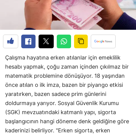
Edirne
Elazığ
Erzincan
Erzurum
Eskişehir
Çalışma hayatına erken atılanlar için emeklilik
hesabı yapmak, çoğu zaman içinden çıkılmaz bir
Gaziantep
matematik problemine dönüşüyor. 18 yaşından
Giresun
önce atılan o ilk imza, bazen bir piyango etkisi
yaratırken, bazen sadece prim günlerini
Gümüşhane
doldurmaya yarıyor. Sosyal Güvenlik Kurumu
Hakkari
(SGK) mevzuatındaki katmanlı yapı, sigorta
Hatay
başlangıcının hangi döneme denk geldiğine göre
kaderinizi belirliyor. "Erken sigorta, erken
Isparta