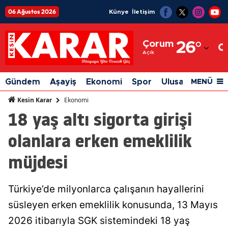
06 Ağustos 2026
Künye
İletişim
Adana
Çorum
26
°
Adıyaman
Açık
Afyonkarahisar
Gündem
Aşayiş
Ekonomi
Spor
Ulusal
Siyaset
MENÜ
Ağrı
Ekonomi
Kesin Karar
18 yaş altı sigorta girişi
Amasya
olanlara erken emeklilik
Ankara
müjdesi
Antalya
Artvin
Türkiye’de milyonlarca çalışanın hayallerini
Aydın
süsleyen erken emeklilik konusunda, 13 Mayıs
Balıkesir
2026 itibarıyla SGK sistemindeki 18 yaş