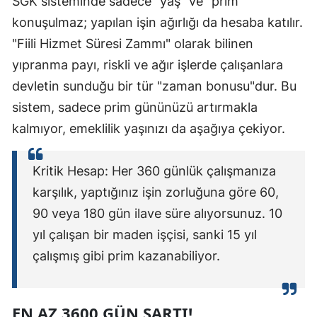
SGK sisteminde sadece "yaş" ve "prim"
konuşulmaz; yapılan işin ağırlığı da hesaba katılır.
Yalova
"Fiili Hizmet Süresi Zammı" olarak bilinen
Karabük
yıpranma payı, riskli ve ağır işlerde çalışanlara
devletin sunduğu bir tür "zaman bonusu"dur. Bu
Kilis
sistem, sadece prim gününüzü artırmakla
Osmaniye
kalmıyor, emeklilik yaşınızı da aşağıya çekiyor.
Düzce
Kritik Hesap: Her 360 günlük çalışmanıza
karşılık, yaptığınız işin zorluğuna göre 60,
90 veya 180 gün ilave süre alıyorsunuz. 10
yıl çalışan bir maden işçisi, sanki 15 yıl
çalışmış gibi prim kazanabiliyor.
EN AZ 3600 GÜN ŞARTI!