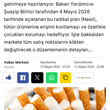
getirmeye hazırlanıyor. Bakan Yardımcısı
Bilecik
Şuayip Birinci tarafından 4 Mayıs 2026
Bingöl
tarihinde açıklanan bu radikal plan (Nasıl),
Bitlis
tütün ürünlerine erişimi kısıtlamayı ve özellikle
çocukları korumayı hedefliyor. İşte bakkaldan
Bolu
markete tüm satış noktalarını kökten
Burdur
değiştirecek o düzenlemenin detayları...
Bursa
Haber Merkezi
Yayınlanma
Güncellenme
Çanakkale
12 Mayıs 2026 - 23:30
12 Mayıs 2026 - 23:46
Kaynak
Çankırı
Çorum
Denizli
Diyarbakır