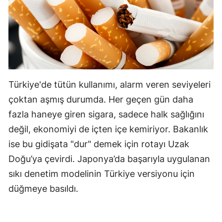
Edirne
Elazığ
Erzincan
Erzurum
Türkiye'de tütün kullanımı, alarm veren seviyeleri
Eskişehir
çoktan aşmış durumda. Her geçen gün daha
Gaziantep
fazla haneye giren sigara, sadece halk sağlığını
değil, ekonomiyi de içten içe kemiriyor. Bakanlık
Giresun
ise bu gidişata "dur" demek için rotayı Uzak
Gümüşhane
Doğu’ya çevirdi. Japonya’da başarıyla uygulanan
sıkı denetim modelinin Türkiye versiyonu için
Hakkari
düğmeye basıldı.
Hatay
Isparta