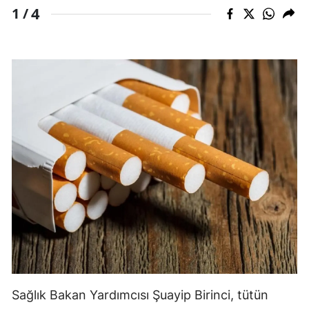
4
1 /
Mersin
İstanbul
İzmir
Kars
Kastamonu
Kayseri
Kırklareli
Kırşehir
Kocaeli
Konya
Sağlık Bakan Yardımcısı Şuayip Birinci, tütün
Kütahya