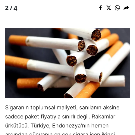
4
2 /
Samsun
Siirt
Sinop
Sivas
Tekirdağ
Tokat
Trabzon
Tunceli
Sigaranın toplumsal maliyeti, sanılanın aksine
Şanlıurfa
sadece paket fiyatıyla sınırlı değil. Rakamlar
Uşak
ürkütücü. Türkiye, Endonezya'nın hemen
Van
ardından dünyanın en çok sigara içen ikinci