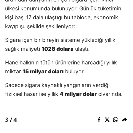
ülkesi konumunda bulunuyor. Günlük tüketimin
Yozgat
kişi başı 17 dala ulaştığı bu tabloda, ekonomik
Zonguldak
kayıp şu şekilde şekilleniyor:
Aksaray
Sigara içen bir bireyin sisteme yüklediği yıllık
Bayburt
sağlık maliyeti
1028 dolara
ulaştı.
Karaman
Hane halkının tütün ürünlerine harcadığı yıllık
miktar
15 milyar doları
buluyor.
Kırıkkale
Batman
Sadece sigara kaynaklı yangınların verdiği
fiziksel hasar ise yıllık
4 milyar dolar
civarında.
Şırnak
Bartın
4
3 /
Ardahan
Iğdır