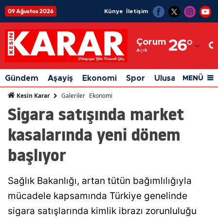
09 Ağustos 2026
Künye
İletişim
Adana
Çorum
26
°
Adıyaman
Açık
Afyonkarahisar
Gündem
Aşayiş
Ekonomi
Spor
Ulusal
Siyaset
MENÜ
Ağrı
Galeriler
Ekonomi
Kesin Karar
Sigara satışında market
Amasya
kasalarında yeni dönem
Ankara
başlıyor
Antalya
Artvin
Sağlık Bakanlığı, artan tütün bağımlılığıyla
Aydın
mücadele kapsamında Türkiye genelinde
Balıkesir
sigara satışlarında kimlik ibrazı zorunluluğu