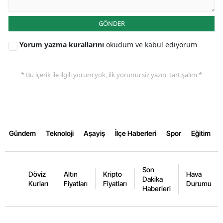
GÖNDER
Yorum yazma kurallarını
okudum ve kabul ediyorum
* Bu içerik ile ilgili yorum yok, ilk yorumu siz yazın, tartışalım *
Gündem
Teknoloji
Aşayiş
İlçe Haberleri
Spor
Eğitim
Son
Döviz
Altın
Kripto
Hava
Dakika
Kurları
Fiyatları
Fiyatları
Durumu
Haberleri