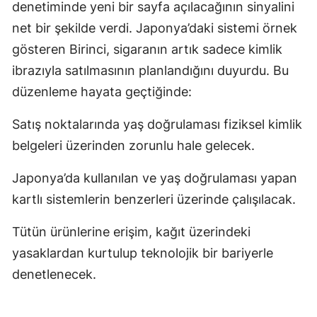
denetiminde yeni bir sayfa açılacağının sinyalini
Malatya
net bir şekilde verdi. Japonya’daki sistemi örnek
gösteren Birinci, sigaranın artık sadece kimlik
Manisa
ibrazıyla satılmasının planlandığını duyurdu. Bu
Kahramanmaraş
düzenleme hayata geçtiğinde:
Mardin
Satış noktalarında yaş doğrulaması fiziksel kimlik
Muğla
belgeleri üzerinden zorunlu hale gelecek.
Muş
Japonya’da kullanılan ve yaş doğrulaması yapan
Nevşehir
kartlı sistemlerin benzerleri üzerinde çalışılacak.
Niğde
Tütün ürünlerine erişim, kağıt üzerindeki
yasaklardan kurtulup teknolojik bir bariyerle
Ordu
denetlenecek.
Rize
Sakarya