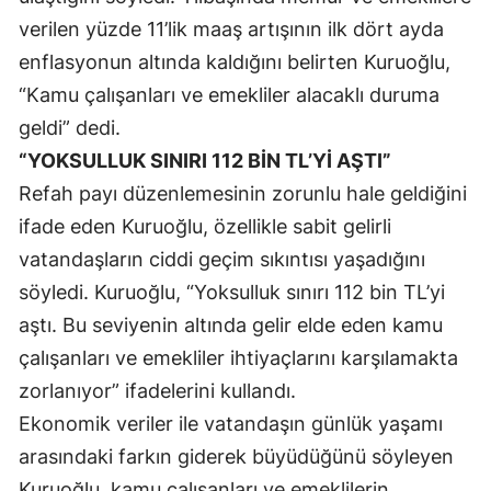
verilen yüzde 11’lik maaş artışının ilk dört ayda
Yozgat
enflasyonun altında kaldığını belirten Kuruoğlu,
Zonguldak
“Kamu çalışanları ve emekliler alacaklı duruma
geldi” dedi.
Aksaray
“YOKSULLUK SINIRI 112 BİN TL’Yİ AŞTI”
Bayburt
Refah payı düzenlemesinin zorunlu hale geldiğini
Karaman
ifade eden Kuruoğlu, özellikle sabit gelirli
vatandaşların ciddi geçim sıkıntısı yaşadığını
Kırıkkale
söyledi. Kuruoğlu, “Yoksulluk sınırı 112 bin TL’yi
Batman
aştı. Bu seviyenin altında gelir elde eden kamu
Şırnak
çalışanları ve emekliler ihtiyaçlarını karşılamakta
zorlanıyor” ifadelerini kullandı.
Bartın
Ekonomik veriler ile vatandaşın günlük yaşamı
Ardahan
arasındaki farkın giderek büyüdüğünü söyleyen
Kuruoğlu, kamu çalışanları ve emeklilerin
Iğdır