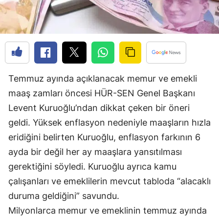
Edirne
Elazığ
Erzincan
Erzurum
Temmuz ayında açıklanacak memur ve emekli
Eskişehir
maaş zamları öncesi HÜR-SEN Genel Başkanı
Levent Kuruoğlu’ndan dikkat çeken bir öneri
Gaziantep
geldi. Yüksek enflasyon nedeniyle maaşların hızla
Giresun
eridiğini belirten Kuruoğlu, enflasyon farkının 6
ayda bir değil her ay maaşlara yansıtılması
Gümüşhane
gerektiğini söyledi. Kuruoğlu ayrıca kamu
Hakkari
çalışanları ve emeklilerin mevcut tabloda “alacaklı
Hatay
duruma geldiğini” savundu.
Milyonlarca memur ve emeklinin temmuz ayında
Isparta