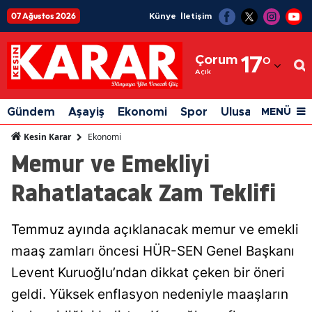
07 Ağustos 2026
Künye
İletişim
Adana
Çorum
17
°
Adıyaman
Açık
Afyonkarahisar
Gündem
Aşayiş
Ekonomi
Spor
Ulusal
Siyaset
MENÜ
Ağrı
Ekonomi
Kesin Karar
Memur ve Emekliyi
Amasya
Rahatlatacak Zam Teklifi
Ankara
Antalya
Temmuz ayında açıklanacak memur ve emekli
Artvin
maaş zamları öncesi HÜR-SEN Genel Başkanı
Aydın
Levent Kuruoğlu’ndan dikkat çeken bir öneri
geldi. Yüksek enflasyon nedeniyle maaşların
Balıkesir