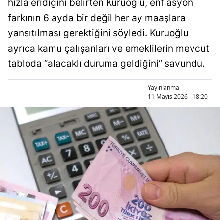
hızla eridiğini belirten Kuruoğlu, enflasyon
Bilecik
farkının 6 ayda bir değil her ay maaşlara
Bingöl
yansıtılması gerektiğini söyledi. Kuruoğlu
ayrıca kamu çalışanları ve emeklilerin mevcut
Bitlis
tabloda “alacaklı duruma geldiğini” savundu.
Bolu
Yayınlanma
Burdur
11 Mayıs 2026 - 18:20
Bursa
Çanakkale
Çankırı
Çorum
Denizli
Diyarbakır