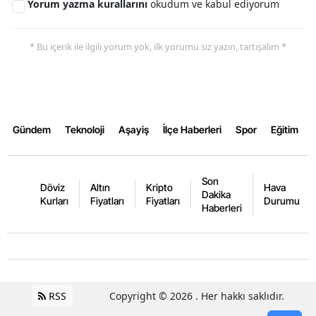
Yorum yazma kurallarını
okudum ve kabul ediyorum
* Bu içerik ile ilgili yorum yok, ilk yorumu siz yazın, tartışalım *
Gündem
Teknoloji
Aşayiş
İlçe Haberleri
Spor
Eğitim
Son
Döviz
Altın
Kripto
Hava
Dakika
Kurları
Fiyatları
Fiyatları
Durumu
Haberleri
RSS
Copyright © 2026 . Her hakkı saklıdır.