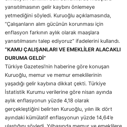
yansıtılmasının gelir kaybını önlemeye
Samsun
yetmediğini söyledi. Kuruoğlu açıklamasında,
Siirt
“Çalışanların alım gücünün korunması için
enflasyon farkının aylık olarak maaşlara
Sinop
yansıtılmasını talep ediyoruz” ifadelerini kullandı.
Sivas
“KAMU ÇALIŞANLARI VE EMEKLİLER ALACAKLI
Tekirdağ
DURUMA GELDİ”
Türkiye Gazetesi’nin haberine göre konuşan
Tokat
Kuruoğlu, memur ve memur emeklilerinin
Trabzon
yaşadığı gelir kaybına dikkat çekti. Türkiye
Tunceli
İstatistik Kurumu verilerine göre nisan ayında
aylık enflasyonun yüzde 4,18 olarak
Şanlıurfa
gerçekleştiğini belirten Kuruoğlu, yılın ilk dört
Uşak
ayındaki kümülatif enflasyonun yüzde 14,64’e
ulaştığını söyledi. Yılbaşında memur ve emeklilere
Van