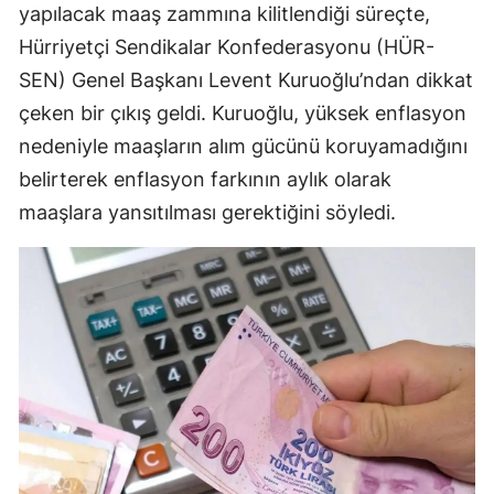
yapılacak maaş zammına kilitlendiği süreçte,
Mersin
Hürriyetçi Sendikalar Konfederasyonu (HÜR-
İstanbul
SEN) Genel Başkanı Levent Kuruoğlu’ndan dikkat
çeken bir çıkış geldi. Kuruoğlu, yüksek enflasyon
İzmir
nedeniyle maaşların alım gücünü koruyamadığını
Kars
belirterek enflasyon farkının aylık olarak
Kastamonu
maaşlara yansıtılması gerektiğini söyledi.
Kayseri
Kırklareli
Kırşehir
Kocaeli
Konya
Kütahya