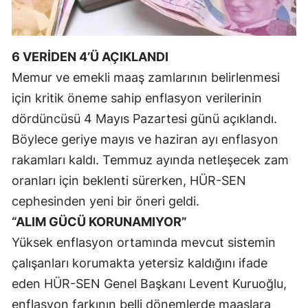
Malatya
Manisa
6 VERİDEN 4’Ü AÇIKLANDI
Memur ve emekli maaş zamlarının belirlenmesi
Kahramanmaraş
için kritik öneme sahip enflasyon verilerinin
Mardin
dördüncüsü 4 Mayıs Pazartesi günü açıklandı.
Muğla
Böylece geriye mayıs ve haziran ayı enflasyon
rakamları kaldı. Temmuz ayında netleşecek zam
Muş
oranları için beklenti sürerken, HÜR-SEN
Nevşehir
cephesinden yeni bir öneri geldi.
Niğde
“ALIM GÜCÜ KORUNAMIYOR”
Yüksek enflasyon ortamında mevcut sistemin
Ordu
çalışanları korumakta yetersiz kaldığını ifade
Rize
eden HÜR-SEN Genel Başkanı Levent Kuruoğlu,
Sakarya
enflasyon farkının belli dönemlerde maaşlara