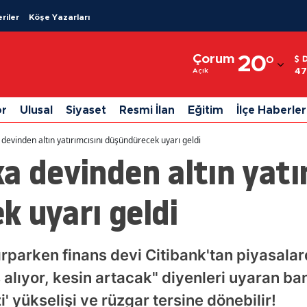
riler
Köşe Yazarları
Adana
Çorum
20
°
Adıyaman
47
Açık
Afyonkarahisar
or
Ulusal
Siyaset
Resmi İlan
Eğitim
İlçe Haberler
Ağrı
devinden altın yatırımcısını düşündürecek uyarı geldi
Amasya
a devinden altın yatı
Ankara
 uyarı geldi
Antalya
Artvin
ırparken finans devi Citibank'tan piyasala
Aydın
s alıyor, kesin artacak" diyenleri uyaran ba
Balıkesir
' yükselişi ve rüzgar tersine dönebilir!