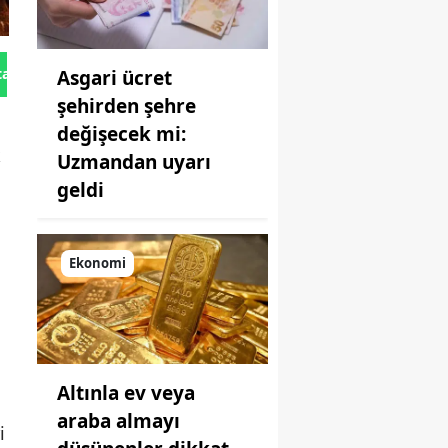
tan Gönder
Asgari ücret
şehirden şehre
değişecek mi:
k
Uzmandan uyarı
geldi
Ekonomi
Altınla ev veya
araba almayı
i