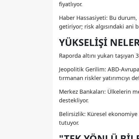
fiyatlıyor.
Haber Hassasiyeti: Bu durum, a
getiriyor; risk algısındaki ani 
YÜKSELİŞİ NELER
Raporda altını yukarı taşıyan 3
Jeopolitik Gerilim: ABD-Avrupa 
tırmanan riskler yatırımcıyı defa
Merkez Bankaları: Ülkelerin me
destekliyor.
Belirsizlik: Küresel ekonomiye v
tutuyor.
"TEK YÖNLÜ BİL