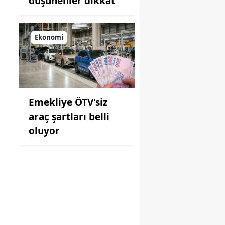
düşünenler dikkat
Ekonomi
Emekliye ÖTV'siz
araç şartları belli
oluyor