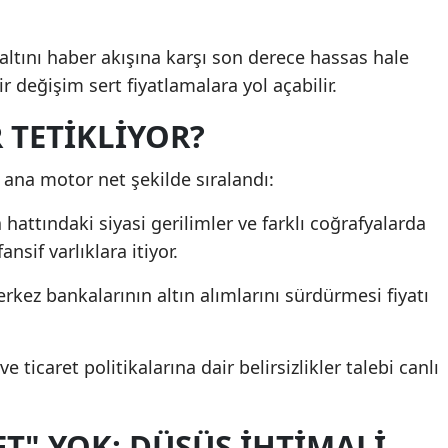
Mersin
ltını haber akışına karşı son derece hassas hale
İstanbul
bir değişim sert fiyatlamalara yol açabilir.
İzmir
 TETİKLİYOR?
Kars
 ana motor net şekilde sıralandı:
Kastamonu
hattındaki siyasi gerilimler ve farklı coğrafyalarda
Kayseri
nsif varlıklara itiyor.
Kırklareli
rkez bankalarının altın alımlarını sürdürmesi fiyatı
Kırşehir
Kocaeli
e ticaret politikalarına dair belirsizlikler talebi canlı
Konya
ET" YOK: DÜŞÜŞ İHTİMALİ
Kütahya