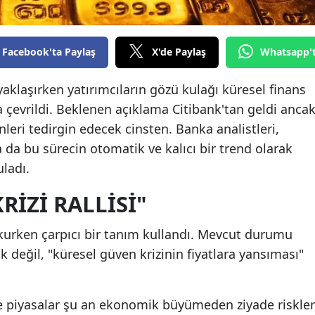
Edirne
Elazığ
Facebook'ta Paylaş
X'de Paylaş
Whatsapp'
Erzincan
 yaklaşırken yatırımcıların gözü kulağı küresel finans
Erzurum
 çevrildi. Beklenen açıklama Citibank'tan geldi anca
enleri tedirgin edecek cinsten. Banka analistleri,
Eskişehir
 da bu sürecin otomatik ve kalıcı bir trend olarak
Gaziantep
ladı.
Giresun
RİZİ RALLİSİ"
Gümüşhane
 okurken çarpıcı bir tanım kullandı. Mevcut durumu
Hakkari
 değil, "küresel güven krizinin fiyatlara yansıması"
Hatay
e piyasalar şu an ekonomik büyümeden ziyade riskler
Isparta