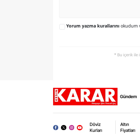
Yorum yazma kurallarını
okudum v
* Bu içerik ile
Gündem
Döviz
Altın
Kurları
Fiyatları