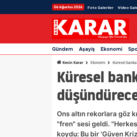
06 Ağustos 2026
Foto Galeriler
Video Gale
Gündem
Aşayiş
Ekonomi
Sp
Ekonomi
Küresel banka 
Kesin Karar
Küresel bank
düşündürecek
Ons altın rekorlara göz k
"fren" sesi geldi. "Herke
koydu: Bu bir 'Güven Krizi