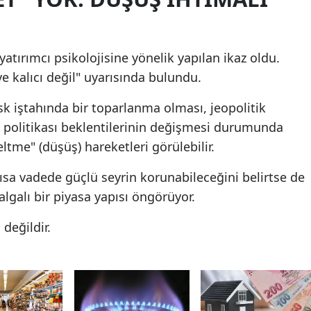
Malatya
Manisa
yatırımcı psikolojisine yönelik yapılan ikaz oldu.
ve kalıcı değil" uyarısında bulundu.
Kahramanmaraş
isk iştahında bir toparlanma olması, jeopolitik
Mardin
politikası beklentilerinin değişmesi durumunda
Muğla
eltme" (düşüş) hareketleri görülebilir.
Muş
ısa vadede güçlü seyrin korunabileceğini belirtse de
Nevşehir
lgalı bir piyasa yapısı öngörüyor.
Niğde
 değildir.
Ordu
Rize
Sakarya