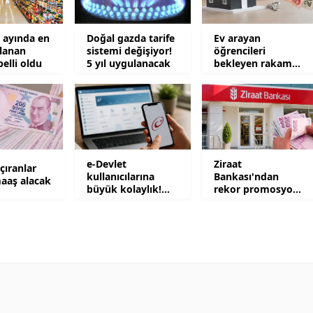
Samsun
ayında en
Doğal gazda tarife
Ev arayan
lanan
sistemi değişiyor!
öğrencileri
Siirt
belli oldu
5 yıl uygulanacak
bekleyen rakam
şaşkına çevirdi
Sinop
Sivas
Tekirdağ
e-Devlet
Ziraat
Tokat
açıranlar
kullanıcılarına
Bankası'ndan
aaş alacak
büyük kolaylık!
rekor promosyon!
Trabzon
Yıllardır
100 bin TL ödeme
bekleniyordu
yapılacak
Tunceli
Şanlıurfa
Uşak
Van