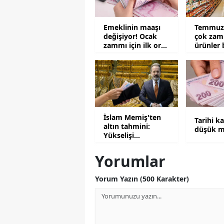
Emeklinin maaşı
Temmuz 
değişiyor! Ocak
çok zam
zammı için ilk oran
ürünler 
açıklandı
İslam Memiş'ten
Tarihi k
altın tahmini:
düşük m
Yükselişi
tetikleyecek 2
senaryo
Yorumlar
Yorum Yazın (500 Karakter)