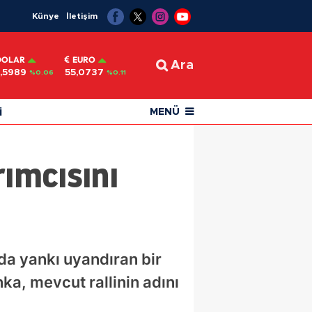
Künye
İletişim
DOLAR
EURO
Ara
,5989
55,0737
%0.06
%0.11
i
MENÜ
rımcısını
rda yankı uyandıran bir
nka, mevcut rallinin adını