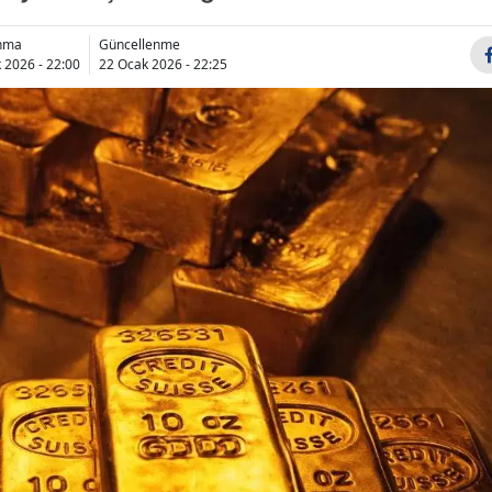
Bilecik
anma
Güncellenme
 2026 - 22:00
22 Ocak 2026 - 22:25
Bingöl
Bitlis
Bolu
Burdur
Bursa
Çanakkale
Çankırı
Çorum
Denizli
Diyarbakır