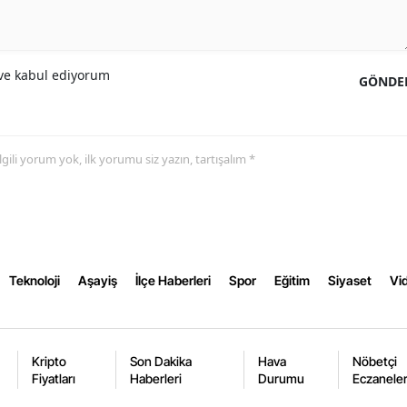
Yozgat
Zonguldak
e kabul ediyorum
GÖNDE
Aksaray
Bayburt
 ilgili yorum yok, ilk yorumu siz yazın, tartışalım *
Karaman
Kırıkkale
Batman
Teknoloji
Aşayiş
İlçe Haberleri
Spor
Eğitim
Siyaset
Vid
Şırnak
Bartın
Kripto
Son Dakika
Hava
Nöbetçi
Ardahan
Fiyatları
Haberleri
Durumu
Eczanele
Iğdır