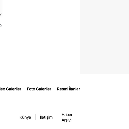
R
eo Galeriler
Foto Galeriler
Resmi İlanlar
Haber
Künye
İletişim
r
Arşivi