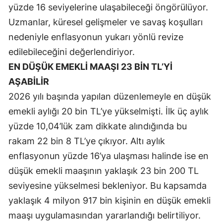
yüzde 16 seviyelerine ulaşabileceği öngörülüyor.
Samsun
Uzmanlar, küresel gelişmeler ve savaş koşulları
nedeniyle enflasyonun yukarı yönlü revize
Siirt
edilebileceğini değerlendiriyor.
Sinop
EN DÜŞÜK EMEKLİ MAAŞI 23 BİN TL’Yİ
Sivas
AŞABİLİR
2026 yılı başında yapılan düzenlemeyle en düşük
Tekirdağ
emekli aylığı 20 bin TL’ye yükselmişti. İlk üç aylık
Tokat
yüzde 10,04’lük zam dikkate alındığında bu
Trabzon
rakam 22 bin 8 TL’ye çıkıyor. Altı aylık
enflasyonun yüzde 16’ya ulaşması halinde ise en
Tunceli
düşük emekli maaşının yaklaşık 23 bin 200 TL
Şanlıurfa
seviyesine yükselmesi bekleniyor. Bu kapsamda
Uşak
yaklaşık 4 milyon 917 bin kişinin en düşük emekli
maaşı uygulamasından yararlandığı belirtiliyor.
Van