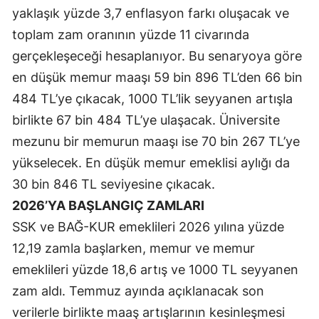
yaklaşık yüzde 3,7 enflasyon farkı oluşacak ve
Yalova
toplam zam oranının yüzde 11 civarında
gerçekleşeceği hesaplanıyor. Bu senaryoya göre
Karabük
en düşük memur maaşı 59 bin 896 TL’den 66 bin
Kilis
484 TL’ye çıkacak, 1000 TL’lik seyyanen artışla
Osmaniye
birlikte 67 bin 484 TL’ye ulaşacak. Üniversite
mezunu bir memurun maaşı ise 70 bin 267 TL’ye
Düzce
yükselecek. En düşük memur emeklisi aylığı da
30 bin 846 TL seviyesine çıkacak.
2026’YA BAŞLANGIÇ ZAMLARI
SSK ve BAĞ-KUR emeklileri 2026 yılına yüzde
12,19 zamla başlarken, memur ve memur
emeklileri yüzde 18,6 artış ve 1000 TL seyyanen
zam aldı. Temmuz ayında açıklanacak son
verilerle birlikte maaş artışlarının kesinleşmesi