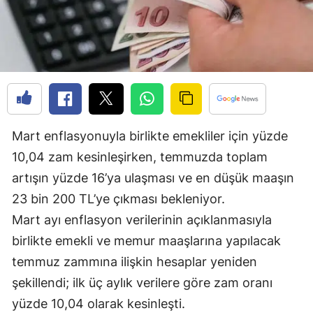
Edirne
Elazığ
Erzincan
Erzurum
Eskişehir
Mart enflasyonuyla birlikte emekliler için yüzde
10,04 zam kesinleşirken, temmuzda toplam
Gaziantep
artışın yüzde 16’ya ulaşması ve en düşük maaşın
Giresun
23 bin 200 TL’ye çıkması bekleniyor.
Gümüşhane
Mart ayı enflasyon verilerinin açıklanmasıyla
birlikte emekli ve memur maaşlarına yapılacak
Hakkari
temmuz zammına ilişkin hesaplar yeniden
Hatay
şekillendi; ilk üç aylık verilere göre zam oranı
yüzde 10,04 olarak kesinleşti.
Isparta