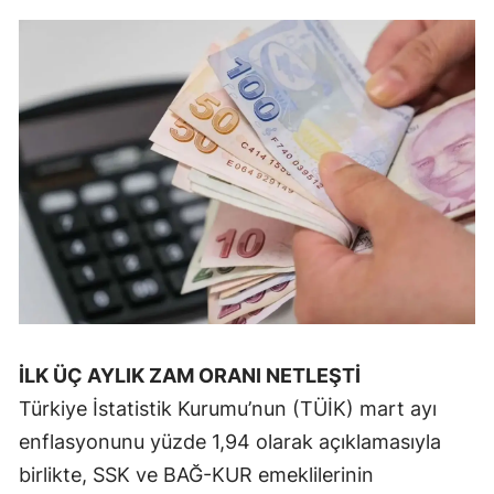
Mersin
İstanbul
İzmir
Kars
Kastamonu
Kayseri
Kırklareli
Kırşehir
İLK ÜÇ AYLIK ZAM ORANI NETLEŞTİ
Kocaeli
Türkiye İstatistik Kurumu’nun (TÜİK) mart ayı
Konya
enflasyonunu yüzde 1,94 olarak açıklamasıyla
birlikte, SSK ve BAĞ-KUR emeklilerinin
Kütahya