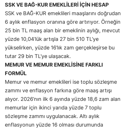
SSK VE BAĞ-KUR EMEKLİLERİ İÇİN HESAP
Yozgat
SSK ve BAĞ-KUR emeklileri maaşlarını doğrudan
6 aylık enflasyon oranına göre artırıyor. Örneğin
Zonguldak
25 bin TL maaş alan bir emeklinin aylığı, mevcut
Aksaray
yüzde 10,04’lük artışla 27 bin 510 TL’ye
Bayburt
yükselirken, yüzde 16’lık zam gerçekleşirse bu
tutar 29 bin TL’ye ulaşacak.
Karaman
MEMUR VE MEMUR EMEKLİSİNE FARKLI
Kırıkkale
FORMÜL
Batman
Memur ve memur emeklileri ise toplu sözleşme
zammı ve enflasyon farkına göre maaş artışı
Şırnak
alıyor. 2026’nın ilk 6 ayında yüzde 18,6 zam alan
Bartın
memurlar için ikinci yarıda yüzde 7 toplu
sözleşme zammı uygulanacak. Altı aylık
Ardahan
enflasyonun yüzde 16 olması durumunda
Iğdır