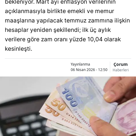
bekleniyor. Mart ayı enflasyon verilerinin
Bilecik
açıklanmasıyla birlikte emekli ve memur
Bingöl
maaşlarına yapılacak temmuz zammına ilişkin
hesaplar yeniden şekillendi; ilk üç aylık
Bitlis
verilere göre zam oranı yüzde 10,04 olarak
Bolu
kesinleşti.
Burdur
Çorum
Yayınlanma
Bursa
06 Nisan 2026 - 12:50
Haberleri
Çanakkale
Çankırı
Çorum
Denizli
Diyarbakır