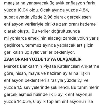
maaşlarına yansıyacak üç aylık enflasyon farkı
Malatya
yüzde 10,04 oldu. Ocak ayında yüzde 4,84,
şubat ayında yüzde 2,96 olarak gerçekleşen
Manisa
enflasyon verileriyle birlikte zam oranı kademeli
Kahramanmaraş
olarak oluştu. Bu veriler doğrultusunda
Mardin
milyonlarca emeklinin alacağı zamda yolun yarısı
geçilirken, temmuz ayında yapılacak artış için
Muğla
geri kalan üç aylık veriler bekleniyor.
Muş
ZAM ORANI YÜZDE 16’YA ULAŞABİLİR
Nevşehir
Merkez Bankası’nın Piyasa Katılımcıları Anketi’ne
göre, nisan, mayıs ve haziran aylarına ilişkin
Niğde
enflasyon beklentileri sırasıyla yüzde 2,1 ve
Ordu
yüzde 1,5 seviyelerinde şekillendi. Bu tahminlerin
Rize
gerçekleşmesi halinde ilk 5 aylık enflasyonun
yüzde 14,05’e, 6 aylık toplam enflasyonun ise
Sakarya