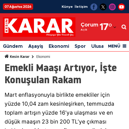
07 Ağustos 2026
Künye
İletişim
Adana
Çorum
17
°
Adıyaman
Açık
Afyonkarahisar
Gündem
Aşayiş
Ekonomi
Spor
Ulusal
Siyaset
MENÜ
Ağrı
Ekonomi
Kesin Karar
Emekli Maaşı Artıyor, İşte
Amasya
Konuşulan Rakam
Ankara
Antalya
Mart enflasyonuyla birlikte emekliler için
Artvin
yüzde 10,04 zam kesinleşirken, temmuzda
Aydın
toplam artışın yüzde 16’ya ulaşması ve en
düşük maaşın 23 bin 200 TL’ye çıkması
Balıkesir