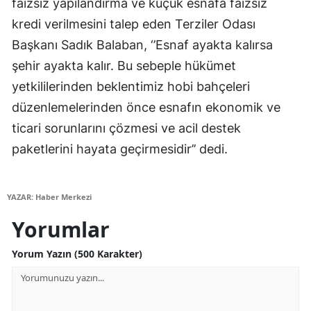
faizsiz yapılandırma ve küçük esnafa faizsiz
kredi verilmesini talep eden Terziler Odası
Yozgat
Başkanı Sadık Balaban, ‘’Esnaf ayakta kalırsa
Zonguldak
şehir ayakta kalır. Bu sebeple hükümet
Aksaray
yetkililerinden beklentimiz hobi bahçeleri
düzenlemelerinden önce esnafın ekonomik ve
Bayburt
ticari sorunlarını çözmesi ve acil destek
Karaman
paketlerini hayata geçirmesidir’’ dedi.
Kırıkkale
Batman
YAZAR: Haber Merkezi
Yorumlar
Şırnak
Bartın
Yorum Yazın (500 Karakter)
Ardahan
Iğdır