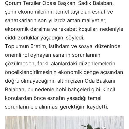
Çorum Terziler Odası Başkanı Sadık Balaban,
Mersin
şehir ekonomilerinin temel taşı olan esnaf ve
İstanbul
sanatkarların son yıllarda artan maliyetler,
ekonomik daralma ve rekabet koşulları nedeniyle
İzmir
ciddi zorluklar yaşadığını söyledi.
Kars
Toplumun üretim, istihdam ve sosyal düzeninde
önemli rol oynayan esnafın sorunlarının
Kastamonu
çözülmeden, farklı alanlardaki düzenlemelerin
Kayseri
önceliklendirilmesinin ekonomik denge açısından
Kırklareli
doğru olmayacağının altını çizen Oda Başkanı
Balaban, bu nedenle hobi bahçeleri gibi ikincil
Kırşehir
konulardan önce esnafın yaşadığı temel
Kocaeli
sorunların ele alınması gerektiğini kaydetti.
Konya
Kütahya