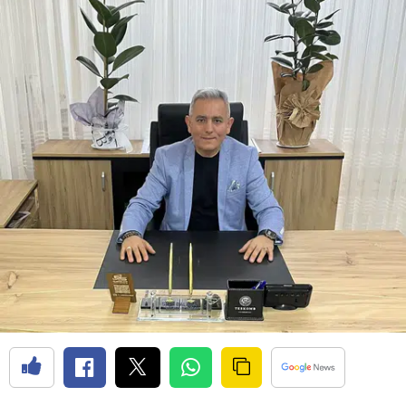
Edirne
Elazığ
Erzincan
Erzurum
Eskişehir
Gaziantep
Giresun
Gümüşhane
Hakkari
Hatay
Isparta