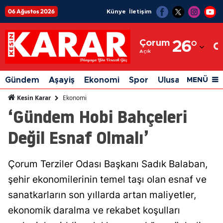
06 Ağustos 2026
Künye
İletişim
Adana
Çorum
26
°
Adıyaman
Açık
Afyonkarahisar
Gündem
Aşayiş
Ekonomi
Spor
Ulusal
Siyaset
MENÜ
Ağrı
Ekonomi
Kesin Karar
‘Gündem Hobi Bahçeleri
Amasya
Değil Esnaf Olmalı’
Ankara
Antalya
Çorum Terziler Odası Başkanı Sadık Balaban,
Artvin
şehir ekonomilerinin temel taşı olan esnaf ve
Aydın
sanatkarların son yıllarda artan maliyetler,
ekonomik daralma ve rekabet koşulları
Balıkesir