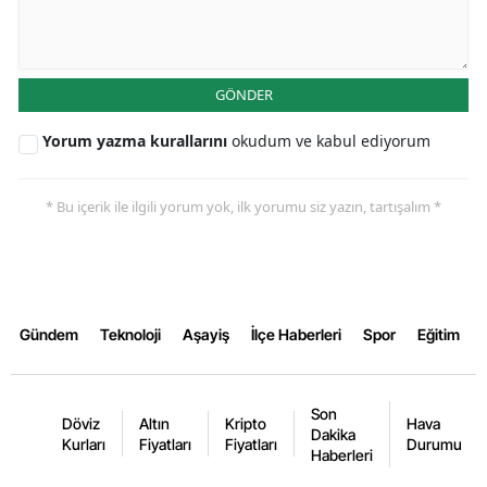
Yalova
Karabük
GÖNDER
Kilis
Yorum yazma kurallarını
okudum ve kabul ediyorum
Osmaniye
* Bu içerik ile ilgili yorum yok, ilk yorumu siz yazın, tartışalım *
Düzce
Gündem
Teknoloji
Aşayiş
İlçe Haberleri
Spor
Eğitim
Son
Döviz
Altın
Kripto
Hava
Dakika
Kurları
Fiyatları
Fiyatları
Durumu
Haberleri