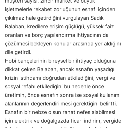
müşteri sayısı, zincir market ve büyük
işletmelerle rekabet zorluğunun esnafı içinden
Samsun
çıkılmaz hale getirdiğini vurgulayan Sadık
Siirt
Balaban, kredilere erişim güçlüğü, yüksek faiz
Sinop
oranları ve borç yapılandırma ihtiyacının da
çözülmesi bekleyen konular arasında yer aldığını
Sivas
dile getirdi.
Tekirdağ
Hobi bahçelerinin bireysel bir ihtiyaç olduğuna
Tokat
dikkat çeken Balaban, ancak esnafın yaşadığı
krizin istihdamı doğrudan etkilediğini, vergi ve
Trabzon
sosyal refahı etkilediğini bu nedenle önce
Tunceli
üretimin, önce esnafın sonra ise sosyal kullanım
alanlarının değerlendirilmesi gerektiğini belirtti.
Şanlıurfa
Esnafın bir nebze olsun rahat nefes alabilmesi
Uşak
için elektrik ve doğalgazda ticari indirim, vergide
Van