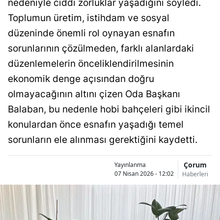
nedeniyle ciddi zorluklar yaşadığını söyledi.
Bilecik
Toplumun üretim, istihdam ve sosyal
Bingöl
düzeninde önemli rol oynayan esnafın
sorunlarının çözülmeden, farklı alanlardaki
Bitlis
düzenlemelerin önceliklendirilmesinin
Bolu
ekonomik denge açısından doğru
Burdur
olmayacağının altını çizen Oda Başkanı
Balaban, bu nedenle hobi bahçeleri gibi ikincil
Bursa
konulardan önce esnafın yaşadığı temel
Çanakkale
sorunların ele alınması gerektiğini kaydetti.
Çankırı
Çorum
Yayınlanma
Çorum
07 Nisan 2026 - 12:02
Haberleri
Denizli
Diyarbakır