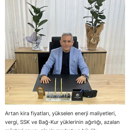
Malatya
Manisa
Kahramanmaraş
Mardin
Muğla
Muş
Nevşehir
Niğde
Ordu
Artan kira fiyatları, yükselen enerji maliyetleri,
Rize
vergi, SSK ve Bağ-Kur yüklerinin ağırlığı, azalan
Sakarya