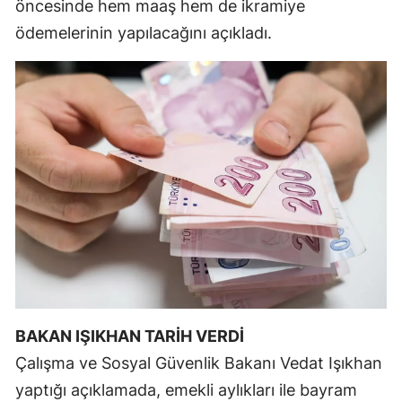
öncesinde hem maaş hem de ikramiye
Mersin
ödemelerinin yapılacağını açıkladı.
İstanbul
İzmir
Kars
Kastamonu
Kayseri
Kırklareli
Kırşehir
Kocaeli
BAKAN IŞIKHAN TARİH VERDİ
Konya
Çalışma ve Sosyal Güvenlik Bakanı Vedat Işıkhan
yaptığı açıklamada, emekli aylıkları ile bayram
Kütahya