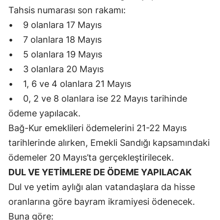
Tahsis numarası son rakamı:
Yozgat
• 9 olanlara 17 Mayıs
Zonguldak
• 7 olanlara 18 Mayıs
• 5 olanlara 19 Mayıs
Aksaray
• 3 olanlara 20 Mayıs
Bayburt
• 1, 6 ve 4 olanlara 21 Mayıs
• 0, 2 ve 8 olanlara ise 22 Mayıs tarihinde
Karaman
ödeme yapılacak.
Kırıkkale
Bağ-Kur emeklileri ödemelerini 21-22 Mayıs
Batman
tarihlerinde alırken, Emekli Sandığı kapsamındaki
ödemeler 20 Mayıs’ta gerçekleştirilecek.
Şırnak
DUL VE YETİMLERE DE ÖDEME YAPILACAK
Bartın
Dul ve yetim aylığı alan vatandaşlara da hisse
Ardahan
oranlarına göre bayram ikramiyesi ödenecek.
Buna göre:
Iğdır