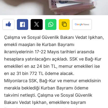
Edirne
Elazığ
Erzincan
Erzurum
Çalışma ve Sosyal Güvenlik Bakanı Vedat Işıkhan,
emekli maaşları ile Kurban Bayramı
Eskişehir
ikramiyelerinin 17-22 Mayıs tarihleri arasında
Gaziantep
hesaplara yatırılacağını açıkladı. SSK ve Bağ-Kur
Giresun
emeklileri en az 24 bin TL, memur emeklileri ise
en az 31 bin 772 TL ödeme alacak.
Gümüşhane
Milyonlarca SSK, Bağ-Kur ve memur emeklisinin
Hakkari
merakla beklediği Kurban Bayramı ödeme
Hatay
takvimi netleşti. Çalışma ve Sosyal Güvenlik
Bakanı Vedat Işıkhan, emeklilere bayram
Isparta