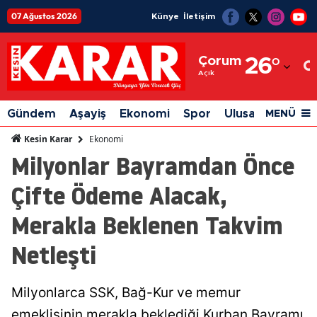
07 Ağustos 2026
Künye
İletişim
Adana
Çorum
26
°
Adıyaman
Açık
Afyonkarahisar
Gündem
Aşayiş
Ekonomi
Spor
Ulusal
Siyaset
MENÜ
Ağrı
Ekonomi
Kesin Karar
Milyonlar Bayramdan Önce
Amasya
Çifte Ödeme Alacak,
Ankara
Merakla Beklenen Takvim
Antalya
Netleşti
Artvin
Aydın
Milyonlarca SSK, Bağ-Kur ve memur
Balıkesir
emeklisinin merakla beklediği Kurban Bayramı