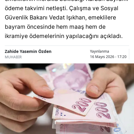
Bilecik
ödeme takvimi netleşti. Çalışma ve Sosyal
Güvenlik Bakanı Vedat Işıkhan, emeklilere
Bingöl
bayram öncesinde hem maaş hem de
Bitlis
ikramiye ödemelerinin yapılacağını açıkladı.
Bolu
Zahide Yasemin Özden
Yayınlanma
Burdur
16 Mayıs 2026 - 17:20
MUHABİR
Bursa
Çanakkale
Çankırı
Çorum
Denizli
Diyarbakır