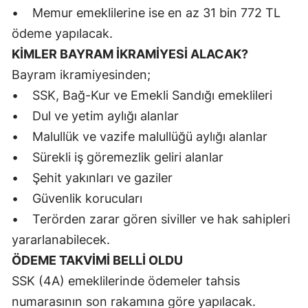
• Memur emeklilerine ise en az 31 bin 772 TL
Samsun
ödeme yapılacak.
Siirt
KİMLER BAYRAM İKRAMİYESİ ALACAK?
Bayram ikramiyesinden;
Sinop
• SSK, Bağ-Kur ve Emekli Sandığı emeklileri
Sivas
• Dul ve yetim aylığı alanlar
• Malullük ve vazife malullüğü aylığı alanlar
Tekirdağ
• Sürekli iş göremezlik geliri alanlar
Tokat
• Şehit yakınları ve gaziler
Trabzon
• Güvenlik korucuları
• Terörden zarar gören siviller ve hak sahipleri
Tunceli
yararlanabilecek.
Şanlıurfa
ÖDEME TAKVİMİ BELLİ OLDU
Uşak
SSK (4A) emeklilerinde ödemeler tahsis
numarasının son rakamına göre yapılacak.
Van