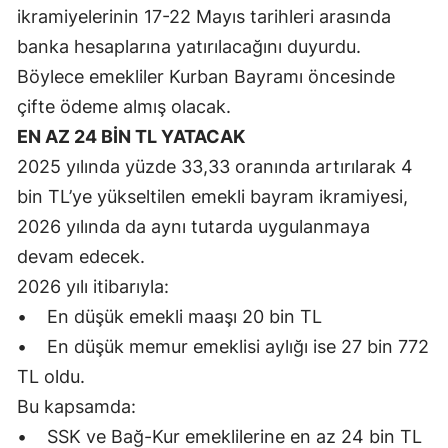
ikramiyelerinin 17-22 Mayıs tarihleri arasında
Malatya
banka hesaplarına yatırılacağını duyurdu.
Manisa
Böylece emekliler Kurban Bayramı öncesinde
çifte ödeme almış olacak.
Kahramanmaraş
EN AZ 24 BİN TL YATACAK
Mardin
2025 yılında yüzde 33,33 oranında artırılarak 4
Muğla
bin TL’ye yükseltilen emekli bayram ikramiyesi,
2026 yılında da aynı tutarda uygulanmaya
Muş
devam edecek.
Nevşehir
2026 yılı itibarıyla:
• En düşük emekli maaşı 20 bin TL
Niğde
• En düşük memur emeklisi aylığı ise 27 bin 772
Ordu
TL oldu.
Rize
Bu kapsamda:
• SSK ve Bağ-Kur emeklilerine en az 24 bin TL
Sakarya