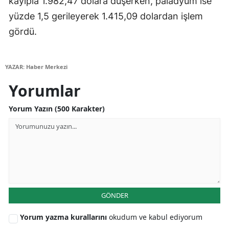
kayıpla 1.982,47 dolara düşerken, paladyum ise
yüzde 1,5 gerileyerek 1.415,09 dolardan işlem
Yalova
gördü.
Karabük
Kilis
YAZAR: Haber Merkezi
Osmaniye
Yorumlar
Düzce
Yorum Yazın (500 Karakter)
GÖNDER
Yorum yazma kurallarını
okudum ve kabul ediyorum