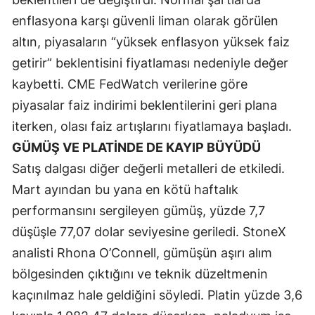
enflasyona karşı güvenli liman olarak görülen
Yozgat
altın, piyasaların “yüksek enflasyon yüksek faiz
Zonguldak
getirir” beklentisini fiyatlaması nedeniyle değer
kaybetti. CME FedWatch verilerine göre
Aksaray
piyasalar faiz indirimi beklentilerini geri plana
Bayburt
iterken, olası faiz artışlarını fiyatlamaya başladı.
Karaman
GÜMÜŞ VE PLATİNDE DE KAYIP BÜYÜDÜ
Satış dalgası diğer değerli metalleri de etkiledi.
Kırıkkale
Mart ayından bu yana en kötü haftalık
Batman
performansını sergileyen gümüş, yüzde 7,7
Şırnak
düşüşle 77,07 dolar seviyesine geriledi. StoneX
analisti Rhona O’Connell, gümüşün aşırı alım
Bartın
bölgesinden çıktığını ve teknik düzeltmenin
Ardahan
kaçınılmaz hale geldiğini söyledi. Platin yüzde 3,6
Iğdır