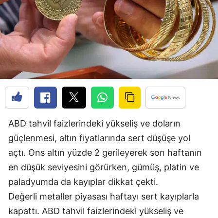
Edirne
Elazığ
Erzincan
Erzurum
Eskişehir
Gaziantep
ABD tahvil faizlerindeki yükseliş ve doların
Giresun
güçlenmesi, altın fiyatlarında sert düşüşe yol
Gümüşhane
açtı. Ons altın yüzde 2 gerileyerek son haftanın
en düşük seviyesini görürken, gümüş, platin ve
Hakkari
paladyumda da kayıplar dikkat çekti.
Hatay
Değerli metaller piyasası haftayı sert kayıplarla
kapattı. ABD tahvil faizlerindeki yükseliş ve
Isparta