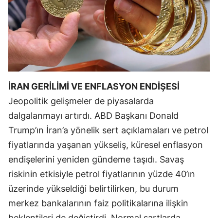
Samsun
Siirt
Sinop
Sivas
İRAN GERİLİMİ VE ENFLASYON ENDİŞESİ
Tekirdağ
Jeopolitik gelişmeler de piyasalarda
dalgalanmayı artırdı. ABD Başkanı Donald
Tokat
Trump’ın İran’a yönelik sert açıklamaları ve petrol
Trabzon
fiyatlarında yaşanan yükseliş, küresel enflasyon
Tunceli
endişelerini yeniden gündeme taşıdı. Savaş
riskinin etkisiyle petrol fiyatlarının yüzde 40’ın
Şanlıurfa
üzerinde yükseldiği belirtilirken, bu durum
Uşak
merkez bankalarının faiz politikalarına ilişkin
Van
beklentileri de değiştirdi. Normal şartlarda