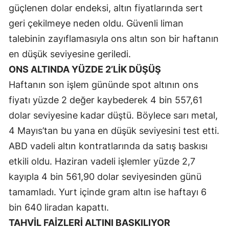
güçlenen dolar endeksi, altın fiyatlarında sert
Mersin
geri çekilmeye neden oldu. Güvenli liman
İstanbul
talebinin zayıflamasıyla ons altın son bir haftanın
en düşük seviyesine geriledi.
İzmir
ONS ALTINDA YÜZDE 2’LİK DÜŞÜŞ
Kars
Haftanın son işlem gününde spot altının ons
Kastamonu
fiyatı yüzde 2 değer kaybederek 4 bin 557,61
dolar seviyesine kadar düştü. Böylece sarı metal,
Kayseri
4 Mayıs’tan bu yana en düşük seviyesini test etti.
Kırklareli
ABD vadeli altın kontratlarında da satış baskısı
Kırşehir
etkili oldu. Haziran vadeli işlemler yüzde 2,7
kayıpla 4 bin 561,90 dolar seviyesinden günü
Kocaeli
tamamladı. Yurt içinde gram altın ise haftayı 6
Konya
bin 640 liradan kapattı.
TAHVİL FAİZLERİ ALTINI BASKILIYOR
Kütahya