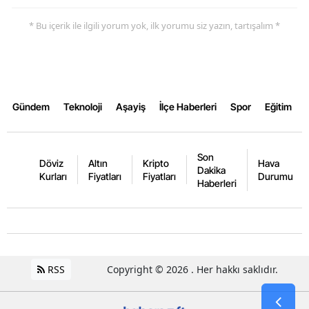
* Bu içerik ile ilgili yorum yok, ilk yorumu siz yazın, tartışalım *
Gündem
Teknoloji
Aşayiş
İlçe Haberleri
Spor
Eğitim
Son
Döviz
Altın
Kripto
Hava
Dakika
Kurları
Fiyatları
Fiyatları
Durumu
Haberleri
RSS
Copyright © 2026 . Her hakkı saklıdır.