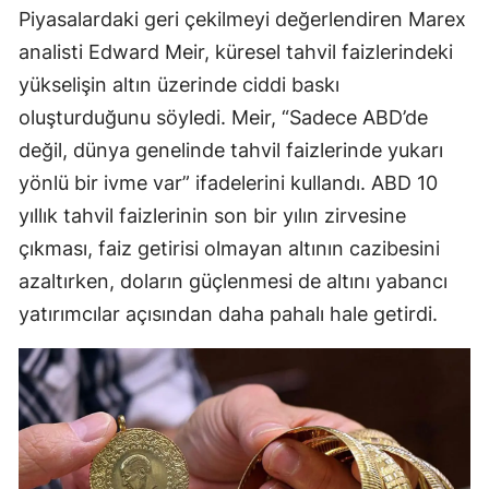
Piyasalardaki geri çekilmeyi değerlendiren Marex
Malatya
analisti Edward Meir, küresel tahvil faizlerindeki
Manisa
yükselişin altın üzerinde ciddi baskı
oluşturduğunu söyledi. Meir, “Sadece ABD’de
Kahramanmaraş
değil, dünya genelinde tahvil faizlerinde yukarı
Mardin
yönlü bir ivme var” ifadelerini kullandı. ABD 10
Muğla
yıllık tahvil faizlerinin son bir yılın zirvesine
çıkması, faiz getirisi olmayan altının cazibesini
Muş
azaltırken, doların güçlenmesi de altını yabancı
Nevşehir
yatırımcılar açısından daha pahalı hale getirdi.
Niğde
Ordu
Rize
Sakarya