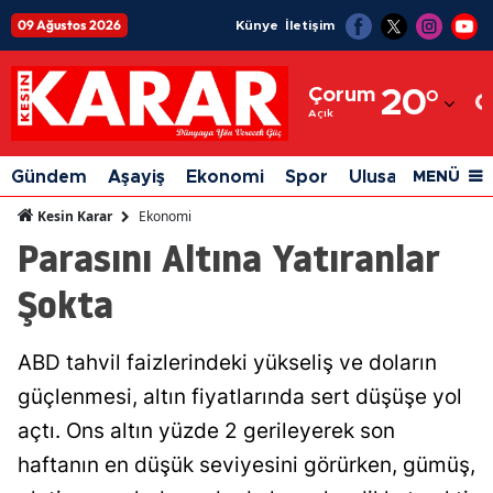
09 Ağustos 2026
Künye
İletişim
Adana
Çorum
20
°
Adıyaman
Açık
Afyonkarahisar
Gündem
Aşayiş
Ekonomi
Spor
Ulusal
Siyaset
MENÜ
Ağrı
Ekonomi
Kesin Karar
Parasını Altına Yatıranlar
Amasya
Şokta
Ankara
Antalya
ABD tahvil faizlerindeki yükseliş ve doların
Artvin
güçlenmesi, altın fiyatlarında sert düşüşe yol
Aydın
açtı. Ons altın yüzde 2 gerileyerek son
haftanın en düşük seviyesini görürken, gümüş,
Balıkesir