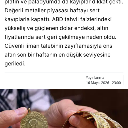
platin ve paladyumda da kayıplar dikkat çekti.
Bilecik
Değerli metaller piyasası haftayı sert
Bingöl
kayıplarla kapattı. ABD tahvil faizlerindeki
yükseliş ve güçlenen dolar endeksi, altın
Bitlis
fiyatlarında sert geri çekilmeye neden oldu.
Bolu
Güvenli liman talebinin zayıflamasıyla ons
Burdur
altın son bir haftanın en düşük seviyesine
geriledi.
Bursa
Çanakkale
Yayınlanma
16 Mayıs 2026 - 23:00
Çankırı
Çorum
Denizli
Diyarbakır