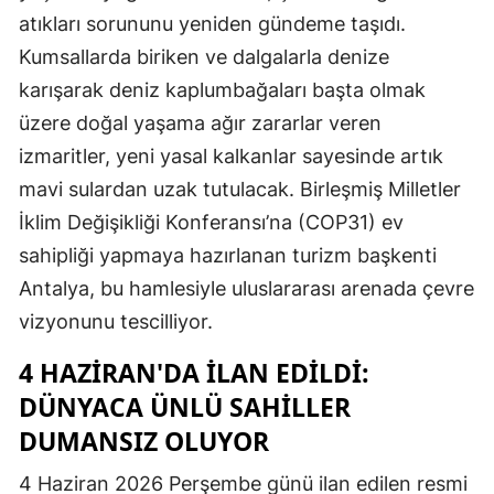
atıkları sorununu yeniden gündeme taşıdı.
Edirne
Kumsallarda biriken ve dalgalarla denize
Elazığ
karışarak deniz kaplumbağaları başta olmak
Erzincan
üzere doğal yaşama ağır zararlar veren
izmaritler, yeni yasal kalkanlar sayesinde artık
Erzurum
mavi sulardan uzak tutulacak. Birleşmiş Milletler
Eskişehir
İklim Değişikliği Konferansı’na (COP31) ev
Gaziantep
sahipliği yapmaya hazırlanan turizm başkenti
Antalya, bu hamlesiyle uluslararası arenada çevre
Giresun
vizyonunu tescilliyor.
Gümüşhane
4 HAZIRAN'DA İLAN EDILDI:
Hakkari
DÜNYACA ÜNLÜ SAHILLER
Hatay
DUMANSIZ OLUYOR
Isparta
4 Haziran 2026 Perşembe günü ilan edilen resmi