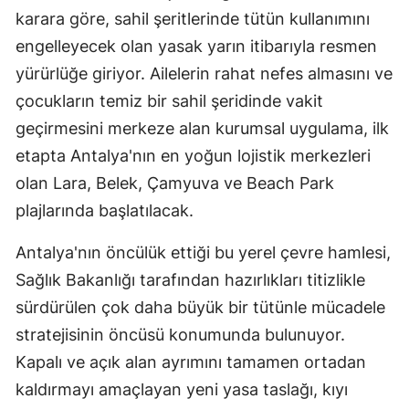
karara göre, sahil şeritlerinde tütün kullanımını
Mersin
engelleyecek olan yasak yarın itibarıyla resmen
İstanbul
yürürlüğe giriyor. Ailelerin rahat nefes almasını ve
İzmir
çocukların temiz bir sahil şeridinde vakit
geçirmesini merkeze alan kurumsal uygulama, ilk
Kars
etapta Antalya'nın en yoğun lojistik merkezleri
Kastamonu
olan Lara, Belek, Çamyuva ve Beach Park
plajlarında başlatılacak.
Kayseri
Kırklareli
Antalya'nın öncülük ettiği bu yerel çevre hamlesi,
Sağlık Bakanlığı tarafından hazırlıkları titizlikle
Kırşehir
sürdürülen çok daha büyük bir tütünle mücadele
Kocaeli
stratejisinin öncüsü konumunda bulunuyor.
Kapalı ve açık alan ayrımını tamamen ortadan
Konya
kaldırmayı amaçlayan yeni yasa taslağı, kıyı
Kütahya