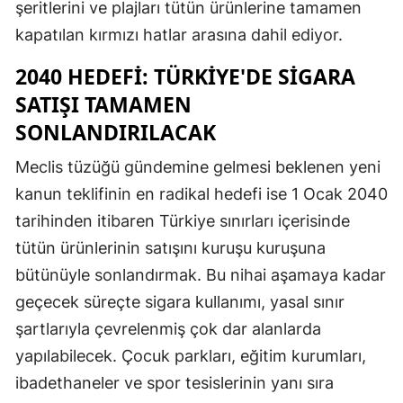
şeritlerini ve plajları tütün ürünlerine tamamen
Malatya
kapatılan kırmızı hatlar arasına dahil ediyor.
Manisa
2040 HEDEFI: TÜRKIYE'DE SIGARA
SATIŞI TAMAMEN
Kahramanmaraş
SONLANDIRILACAK
Mardin
Meclis tüzüğü gündemine gelmesi beklenen yeni
Muğla
kanun teklifinin en radikal hedefi ise 1 Ocak 2040
Muş
tarihinden itibaren Türkiye sınırları içerisinde
tütün ürünlerinin satışını kuruşu kuruşuna
Nevşehir
bütünüyle sonlandırmak. Bu nihai aşamaya kadar
Niğde
geçecek süreçte sigara kullanımı, yasal sınır
Ordu
şartlarıyla çevrelenmiş çok dar alanlarda
yapılabilecek. Çocuk parkları, eğitim kurumları,
Rize
ibadethaneler ve spor tesislerinin yanı sıra
Sakarya