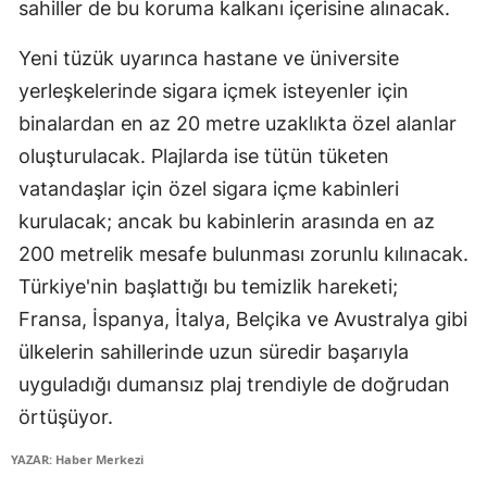
sahiller de bu koruma kalkanı içerisine alınacak.
Samsun
Yeni tüzük uyarınca hastane ve üniversite
Siirt
yerleşkelerinde sigara içmek isteyenler için
binalardan en az 20 metre uzaklıkta özel alanlar
Sinop
oluşturulacak. Plajlarda ise tütün tüketen
Sivas
vatandaşlar için özel sigara içme kabinleri
Tekirdağ
kurulacak; ancak bu kabinlerin arasında en az
200 metrelik mesafe bulunması zorunlu kılınacak.
Tokat
Türkiye'nin başlattığı bu temizlik hareketi;
Trabzon
Fransa, İspanya, İtalya, Belçika ve Avustralya gibi
Tunceli
ülkelerin sahillerinde uzun süredir başarıyla
uyguladığı dumansız plaj trendiyle de doğrudan
Şanlıurfa
örtüşüyor.
Uşak
YAZAR: Haber Merkezi
Van