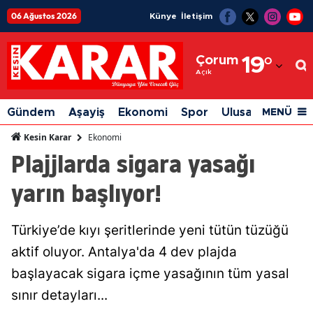
06 Ağustos 2026
Künye
İletişim
Adana
Çorum
19
°
Adıyaman
Açık
Afyonkarahisar
Gündem
Aşayiş
Ekonomi
Spor
Ulusal
Siyaset
MENÜ
Ağrı
Ekonomi
Kesin Karar
Plajjlarda sigara yasağı
Amasya
yarın başlıyor!
Ankara
Antalya
Türkiye’de kıyı şeritlerinde yeni tütün tüzüğü
Artvin
aktif oluyor. Antalya'da 4 dev plajda
Aydın
başlayacak sigara içme yasağının tüm yasal
sınır detayları...
Balıkesir