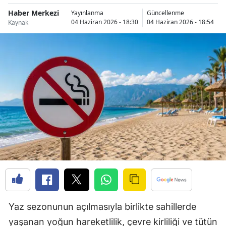
Bilecik
Haber Merkezi
Yayınlanma
Güncellenme
04 Haziran 2026 - 18:30
04 Haziran 2026 - 18:54
Kaynak
Bingöl
Bitlis
Bolu
Burdur
Bursa
Çanakkale
Çankırı
Çorum
Denizli
Yaz sezonunun açılmasıyla birlikte sahillerde
Diyarbakır
yaşanan yoğun hareketlilik, çevre kirliliği ve tütün