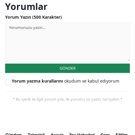
Yorumlar
Yozgat
Yorum Yazın (500 Karakter)
Zonguldak
Aksaray
Bayburt
Karaman
GÖNDER
Kırıkkale
Yorum yazma kurallarını
okudum ve kabul ediyorum
Batman
Şırnak
* Bu içerik ile ilgili yorum yok, ilk yorumu siz yazın, tartışalım *
Bartın
Ardahan
Iğdır
Gündem
Teknoloji
Aşayiş
İlçe Haberleri
Spor
Eğitim