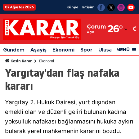
07 Ağustos 2026
Künye
İletişim
Adana
Çorum
26
°
Adıyaman
Açık
Afyonkarahisar
Gündem
Aşayiş
Ekonomi
Spor
Ulusal
Siyaset
MENÜ
Ağrı
Ekonomi
Kesin Karar
Yargıtay'dan flaş nafaka
Amasya
kararı
Ankara
Antalya
Yargıtay 2. Hukuk Dairesi, yurt dışından
Artvin
emekli olan ve düzenli geliri bulunan kadına
Aydın
yoksulluk nafakası bağlanmasını hukuka aykırı
bularak yerel mahkemenin kararını bozdu.
Balıkesir