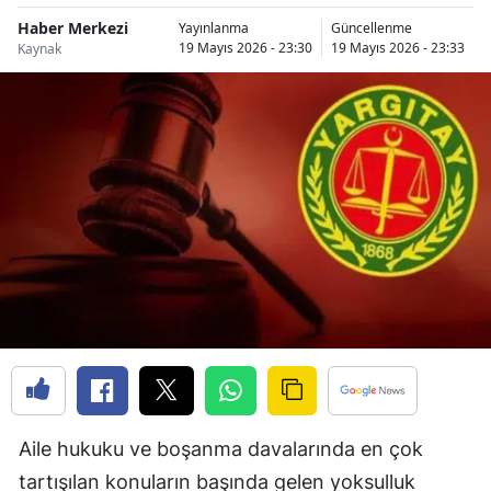
Bilecik
Haber Merkezi
Yayınlanma
Güncellenme
19 Mayıs 2026 - 23:30
19 Mayıs 2026 - 23:33
Kaynak
Bingöl
Bitlis
Bolu
Burdur
Bursa
Çanakkale
Çankırı
Çorum
Denizli
Aile hukuku ve boşanma davalarında en çok
Diyarbakır
tartışılan konuların başında gelen yoksulluk