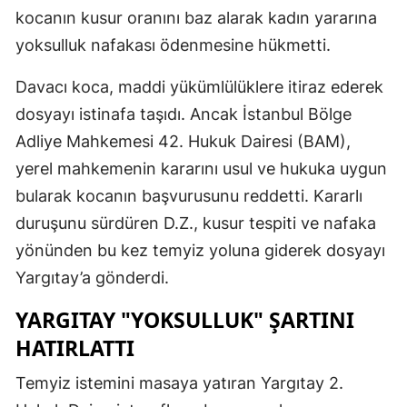
kocanın kusur oranını baz alarak kadın yararına
Mersin
yoksulluk nafakası ödenmesine hükmetti.
İstanbul
Davacı koca, maddi yükümlülüklere itiraz ederek
İzmir
dosyayı istinafa taşıdı. Ancak İstanbul Bölge
Kars
Adliye Mahkemesi 42. Hukuk Dairesi (BAM),
yerel mahkemenin kararını usul ve hukuka uygun
Kastamonu
bularak kocanın başvurusunu reddetti. Kararlı
Kayseri
duruşunu sürdüren D.Z., kusur tespiti ve nafaka
Kırklareli
yönünden bu kez temyiz yoluna giderek dosyayı
Yargıtay’a gönderdi.
Kırşehir
YARGITAY "YOKSULLUK" ŞARTINI
Kocaeli
HATIRLATTI
Konya
Temyiz istemini masaya yatıran Yargıtay 2.
Kütahya