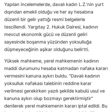
Yapılan incelemelerde, davalı kadın L.Z.'nin yurt
Samsun
dışından emekli olduğu ve her ay hesabına
Siirt
düzenli bir gelir yattığı resmi belgelerle
tescillendi. Yargıtay 2. Hukuk Dairesi, kadının
Sinop
mevcut ekonomik gücü ve düzenli geliri
Sivas
sayesinde boşanma yüzünden yoksulluğa
düşmeyeceğinin aşikar olduğunu belirtti.
Tekirdağ
Tokat
Yüksek mahkeme, yerel mahkemenin kadının
maddi durumunu hesaba katmadan nafaka kararı
Trabzon
vermesini kanuna aykırı buldu. "Davalı kadının
Tunceli
yoksulluk nafakası talebinin reddine karar
Şanlıurfa
verilmesi gerekirken yazılı şekilde kabulü usul ve
kanuna aykırı olup bozmayı gerektirmiştir"
Uşak
denilerek yerel mahkemenin kararı iptal edildi. Bu
Van