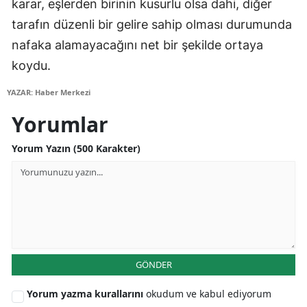
karar, eşlerden birinin kusurlu olsa dahi, diğer
tarafın düzenli bir gelire sahip olması durumunda
Yozgat
nafaka alamayacağını net bir şekilde ortaya
Zonguldak
koydu.
Aksaray
YAZAR: Haber Merkezi
Bayburt
Yorumlar
Karaman
Yorum Yazın (500 Karakter)
Kırıkkale
Batman
Şırnak
Bartın
GÖNDER
Ardahan
Yorum yazma kurallarını
okudum ve kabul ediyorum
Iğdır