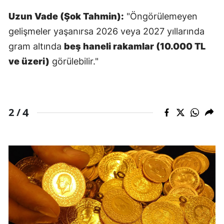
Malatya
Uzun Vade (Şok Tahmin):
"Öngörülemeyen
gelişmeler yaşanırsa 2026 veya 2027 yıllarında
Manisa
gram altında
beş haneli rakamlar (10.000 TL
Kahramanmaraş
ve üzeri)
görülebilir."
Mardin
Muğla
4
2 /
Muş
Nevşehir
Niğde
Ordu
Rize
Sakarya