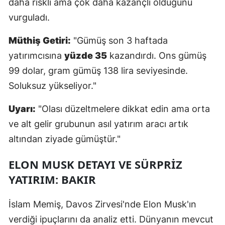
daha riskli ama çok daha kazançlı olduğunu
vurguladı.
Yalova
Müthiş Getiri:
"Gümüş son 3 haftada
Karabük
yatırımcısına
yüzde 35
kazandırdı. Ons gümüş
Kilis
99 dolar, gram gümüş 138 lira seviyesinde.
Osmaniye
Soluksuz yükseliyor."
Düzce
Uyarı:
"Olası düzeltmelere dikkat edin ama orta
ve alt gelir grubunun asıl yatırım aracı artık
altından ziyade gümüştür."
ELON MUSK DETAYI VE SÜRPRİZ
YATIRIM: BAKIR
İslam Memiş, Davos Zirvesi'nde Elon Musk'ın
verdiği ipuçlarını da analiz etti. Dünyanın mevcut