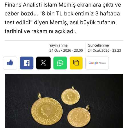
Finans Analisti İslam Memiş ekranlara çıktı ve
Bilecik
ezber bozdu. "8 bin TL beklentimiz 3 haftada
Bingöl
test edildi" diyen Memiş, asıl büyük tufanın
Bitlis
tarihini ve rakamını açıkladı.
Bolu
Yayınlanma
Güncellenme
24 Ocak 2026 - 23:00
24 Ocak 2026 - 23:23
Burdur
Bursa
Çanakkale
Çankırı
Çorum
Denizli
Diyarbakır