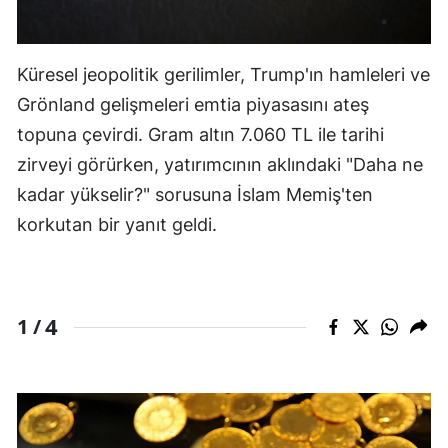
Edirne
Elazığ
Küresel jeopolitik gerilimler, Trump'ın hamleleri ve
Grönland gelişmeleri emtia piyasasını ateş
Erzincan
topuna çevirdi. Gram altın 7.060 TL ile tarihi
Erzurum
zirveyi görürken, yatırımcının aklındaki "Daha ne
Eskişehir
kadar yükselir?" sorusuna İslam Memiş'ten
korkutan bir yanıt geldi.
Gaziantep
Giresun
Gümüşhane
4
1 /
Hakkari
Hatay
Isparta