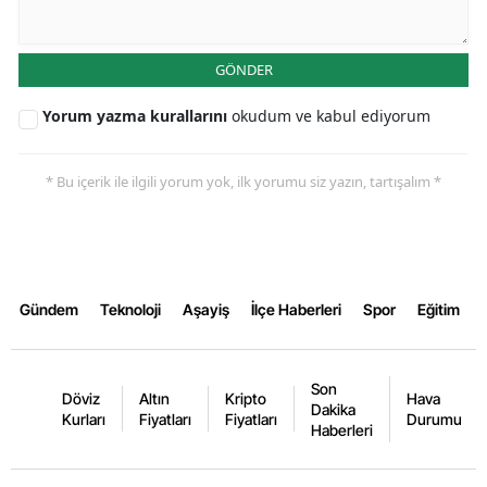
GÖNDER
Yorum yazma kurallarını
okudum ve kabul ediyorum
* Bu içerik ile ilgili yorum yok, ilk yorumu siz yazın, tartışalım *
Gündem
Teknoloji
Aşayiş
İlçe Haberleri
Spor
Eğitim
Son
Döviz
Altın
Kripto
Hava
Dakika
Kurları
Fiyatları
Fiyatları
Durumu
Haberleri