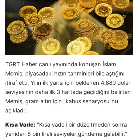
Mersin
İstanbul
İzmir
Kars
Kastamonu
TGRT Haber canlı yayınında konuşan İslam
Kayseri
Memiş, piyasadaki hızın tahminleri bile aştığını
itiraf etti. Yılın ilk yarısı için beklenen 4.880 dolar
Kırklareli
seviyesinin daha ilk 3 haftada geçildiğini belirten
Kırşehir
Memiş, gram altın için "kabus senaryosu"nu
Kocaeli
açıkladı:
Konya
Kısa Vade:
"Kısa vadeli bir düzeltmeden sonra
yeniden 8 bin liralı seviyeler gündeme gelebilir."
Kütahya