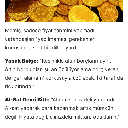
Samsun
Siirt
Memiş, sadece fiyat tahmini yapmadı,
Sinop
vatandaşları "yapılmaması gerekenler"
Sivas
konusunda sert bir dille uyardı.
Tekirdağ
Yasak Bölge:
"Kesinlikle altın borçlanmayın.
Tokat
Altın borcu olan şu an üzülüyor ama borç veren
de 'geri alamam' korkusuyla üzülecek. İki taraf da
Trabzon
risk altında."
Tunceli
Al-Sat Devri Bitti:
"Altın uzun vadeli yatırımdır.
Şanlıurfa
Al-sat yaparak para kazanmak artık mümkün
Uşak
değil. Fiyata değil, elinizdeki miktara odaklanın."
Van