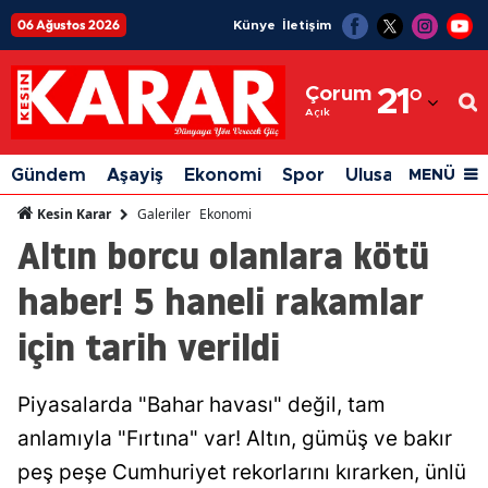
06 Ağustos 2026
Künye
İletişim
Adana
Çorum
21
°
Adıyaman
Açık
Afyonkarahisar
Gündem
Aşayiş
Ekonomi
Spor
Ulusal
Siyaset
MENÜ
Ağrı
Galeriler
Ekonomi
Kesin Karar
Altın borcu olanlara kötü
Amasya
haber! 5 haneli rakamlar
Ankara
için tarih verildi
Antalya
Artvin
Piyasalarda "Bahar havası" değil, tam
Aydın
anlamıyla "Fırtına" var! Altın, gümüş ve bakır
Balıkesir
peş peşe Cumhuriyet rekorlarını kırarken, ünlü