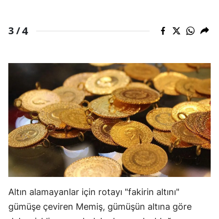
Yozgat
4
3 /
Zonguldak
Aksaray
Bayburt
Karaman
Kırıkkale
Batman
Şırnak
Bartın
Altın alamayanlar için rotayı "fakirin altını"
Ardahan
gümüşe çeviren Memiş, gümüşün altına göre
Iğdır