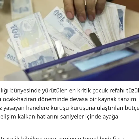
Mersin
İstanbul
İzmir
Kars
Kastamonu
Kayseri
Kırklareli
lığı bünyesinde yürütülen en kritik çocuk refahı tüzü
Kırşehir
çin ocak-haziran döneminde devasa bir kaynak tanzim
az yaşayan hanelere kuruşu kuruşuna ulaştırılan bütçe
Kocaeli
elişim kalkan hatlarını saniyeler içinde ayağa
Konya
Kütahya
tratejik bilgilere göre, projenin temel hedefi şu