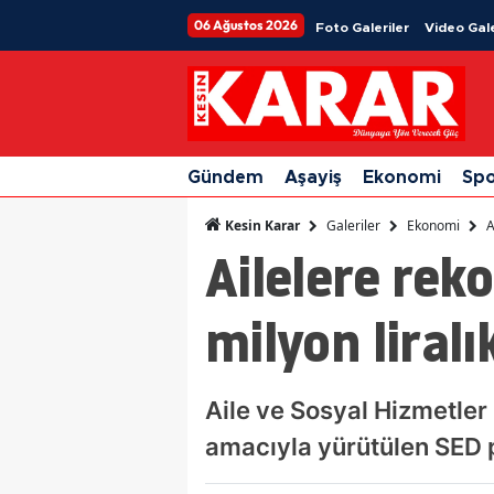
06 Ağustos 2026
Foto Galeriler
Video Gale
Gündem
Aşayiş
Ekonomi
Sp
Galeriler
Ekonomi
A
Kesin Karar
Ailelere rek
milyon liral
Aile ve Sosyal Hizmetler 
amacıyla yürütülen SED p