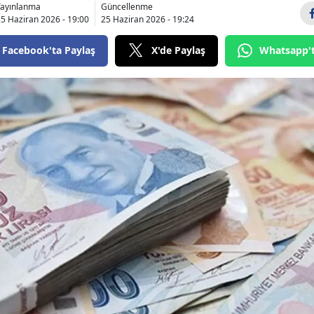
Yayınlanma
Güncellenme
Bilecik
5 Haziran 2026 - 19:00
25 Haziran 2026 - 19:24
Bingöl
Facebook'ta Paylaş
X'de Paylaş
Whatsapp'
Bitlis
Bolu
Burdur
Bursa
Çanakkale
Çankırı
Çorum
Denizli
Diyarbakır