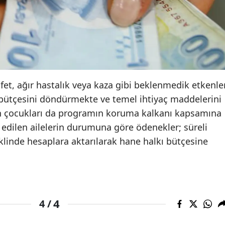
Yalova
Karabük
Kilis
Osmaniye
afet, ağır hastalık veya kaza gibi beklenmedik etkenle
 bütçesini döndürmekte ve temel ihtiyaç maddelerini
Düzce
in çocukları da programın koruma kalkanı kapsamına
l edilen ailelerin durumuna göre ödenekler; süreli
eklinde hesaplara aktarılarak hane halkı bütçesine
4
4 /