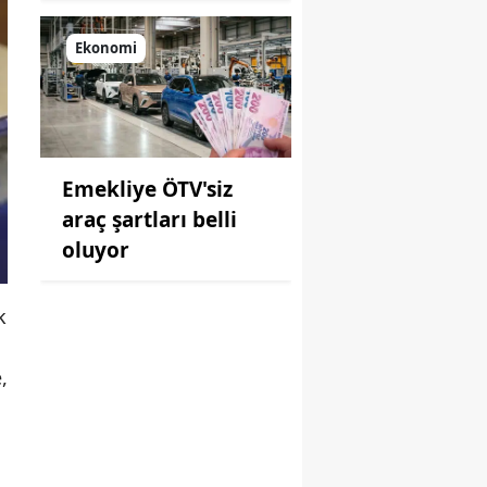
Ekonomi
Emekliye ÖTV'siz
araç şartları belli
oluyor
k
,