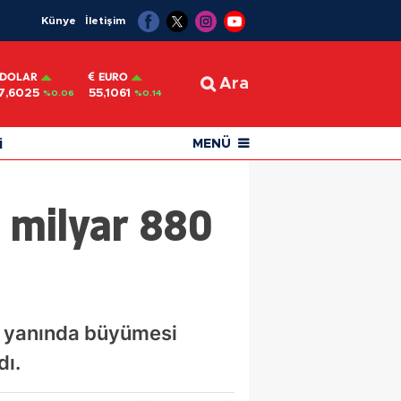
Künye
İletişim
DOLAR
EURO
Ara
7,6025
55,1061
%0.06
%0.14
i
MENÜ
0 milyar 880
ile yanında büyümesi
dı.