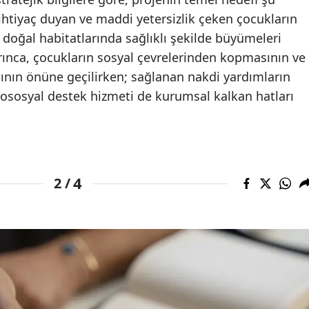
 ihtiyaç duyan ve maddi yetersizlik çeken çocukların
Malatya
 doğal habitatlarında sağlıklı şekilde büyümeleri
Manisa
rınca, çocukların sosyal çevrelerinden kopmasının ve
nın önüne geçilirken; sağlanan nakdi yardımların
Kahramanmaraş
ikososyal destek hizmeti de kurumsal kalkan hatları
Mardin
Muğla
Muş
4
2 /
Nevşehir
Niğde
Ordu
Rize
Sakarya