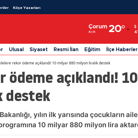
riler
Köşe Yazarları
Adana
Çorum
20
°
Adıyaman
4
Açık
Afyonkarahisar
or
Ulusal
Siyaset
Resmi İlan
Eğitim
İlçe Haberler
Ağrı
ilelere rekor ödeme açıklandı! 10 milyar 880 milyon liralık destek
Amasya
or ödeme açıklandı! 1
Ankara
ık destek
Antalya
Artvin
Bakanlığı, yılın ilk yarısında çocukların a
Aydın
rogramına 10 milyar 880 milyon lira aktar
Balıkesir