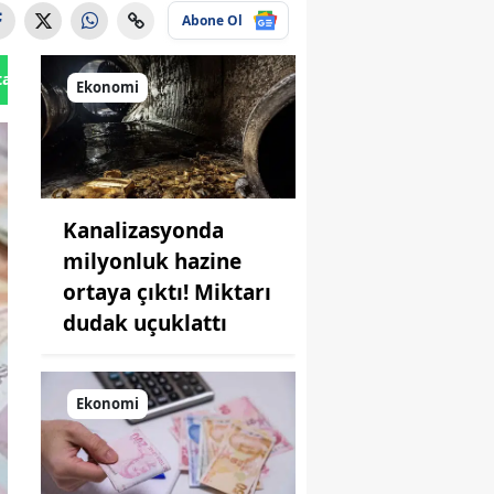
Abone Ol
tan Gönder
Ekonomi
Kanalizasyonda
milyonluk hazine
ortaya çıktı! Miktarı
dudak uçuklattı
Ekonomi