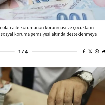
Edirne
Elazığ
Erzincan
i olan aile kurumunun korunması ve çocukların
tin sosyal koruma şemsiyesi altında desteklenmeye
Erzurum
Eskişehir
4
1 /
Gaziantep
Giresun
Gümüşhane
Hakkari
Hatay
Isparta