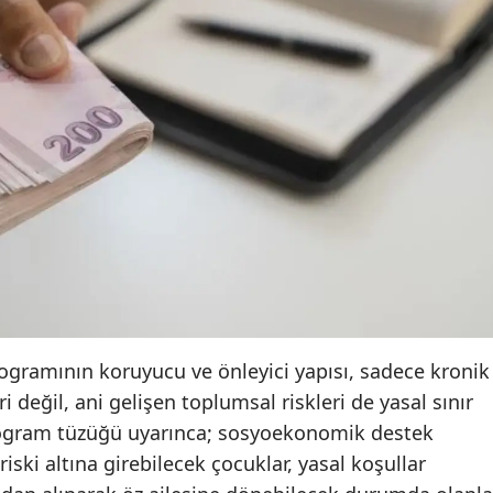
Samsun
Siirt
Sinop
Sivas
Tekirdağ
Tokat
Trabzon
Tunceli
gramının koruyucu ve önleyici yapısı, sadece kronik
Şanlıurfa
i değil, ani gelişen toplumsal riskleri de yasal sınır
Program tüzüğü uyarınca; sosyoekonomik destek
Uşak
ski altına girebilecek çocuklar, yasal koşullar
Van