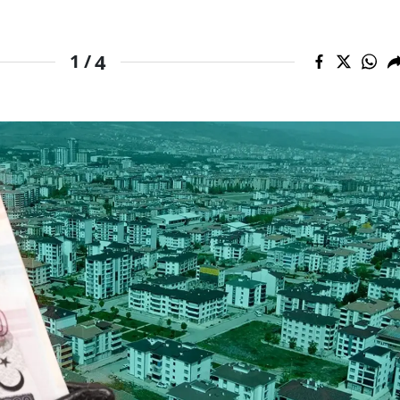
Mersin
4
1 /
İstanbul
İzmir
Kars
Kastamonu
Kayseri
Kırklareli
Kırşehir
Kocaeli
Konya
Kütahya