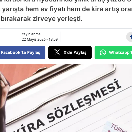
Bilecik
 yarışta hem ev fiyatı hem de kira artış or
 bırakarak zirveye yerleşti.
Bingöl
Bitlis
Yayınlanma
22 Mayıs 2026 - 13:59
Bolu
Facebook'ta Paylaş
X'de Paylaş
Whatsapp'
Burdur
Bursa
Çanakkale
Çankırı
Çorum
Denizli
Diyarbakır