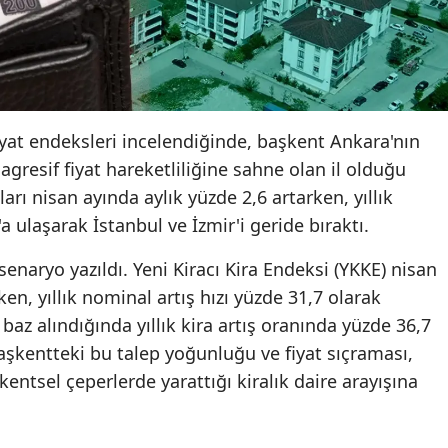
Malatya
Manisa
Kahramanmaraş
at endeksleri incelendiğinde, başkent Ankara'nın
Mardin
n agresif fiyat hareketliliğine sahne olan il olduğu
Muğla
arı nisan ayında aylık yüzde 2,6 artarken, yıllık
a ulaşarak İstanbul ve İzmir'i geride bıraktı.
Muş
enaryo yazıldı. Yeni Kiracı Kira Endeksi (YKKE) nisan
Nevşehir
ken, yıllık nominal artış hızı yüzde 31,7 olarak
Niğde
 baz alındığında yıllık kira artış oranında yüzde 36,7
 Başkentteki bu talep yoğunluğu ve fiyat sıçraması,
Ordu
tsel çeperlerde yarattığı kiralık daire arayışına
Rize
Sakarya