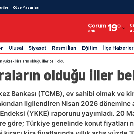
riler
Köşe Yazarları
Adana
Çorum
19
°
Adıyaman
4
Açık
Afyonkarahisar
or
Ulusal
Siyaset
Resmi İlan
Eğitim
İlçe Haberler
Ağrı
n yüksek kiraların olduğu iller belli oldu
Amasya
aların olduğu iller bel
Ankara
Antalya
ez Bankası (TCMB), ev sahibi olmak ve ki
kından ilgilendiren Nisan 2026 dönemine a
Artvin
ra Endeksi (YKKE) raporunu yayımladı. 20 Ma
Aydın
e göre; Türkiye genelinde konut fiyatları n
Balıkesir
kiracı kira fiyatlarında yıllık artış yüzde 