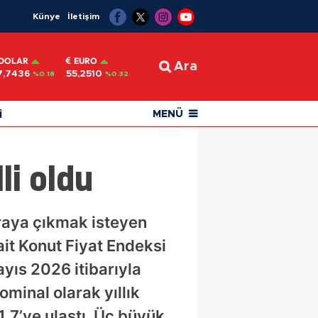
Künye
İletişim
DOLAR
EURO
Ara
7,7436
55,2510
%0.18
%0.32
i
MENÜ
li oldu
raya çıkmak isteyen
it Konut Fiyat Endeksi
yıs 2026 itibarıyla
ominal olarak yıllık
31,7’ye ulaştı. Üç büyük