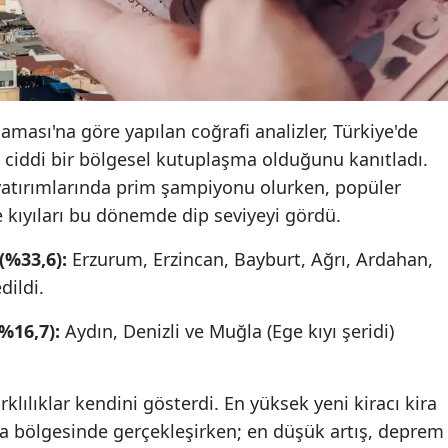
Yozgat
Zonguldak
Aksaray
flaması'na göre yapılan coğrafi analizler, Türkiye'de
k ciddi bir bölgesel kutuplaşma olduğunu kanıtladı.
Bayburt
atırımlarında prim şampiyonu olurken, popüler
Karaman
e kıyıları bu dönemde dip seviyeyi gördü.
Kırıkkale
(%33,6):
Erzurum, Erzincan, Bayburt, Ağrı, Ardahan,
Batman
dildi.
Şırnak
%16,7):
Aydın, Denizli ve Muğla (Ege kıyı şeridi)
Bartın
rklılıklar kendini gösterdi. En yüksek yeni kiracı kira
Ardahan
ara bölgesinde gerçekleşirken; en düşük artış, deprem
Iğdır