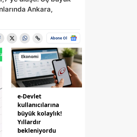
anlarında Ankara,
Abone Ol
tan Gönder
Ekonomi
e-Devlet
kullanıcılarına
büyük kolaylık!
Yıllardır
bekleniyordu