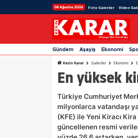
08 Ağustos 2026
Foto Galeriler
Video Gale
Gündem
Aşayiş
Ekonomi
Sp
Galeriler
Ekonomi
E
Kesin Karar
En yüksek kir
Türkiye Cumhuriyet Merk
milyonlarca vatandaşı ya
(KFE) ile Yeni Kiracı Ki
güncellenen resmi veriler
yüzde 26,6 artarken, yeni 