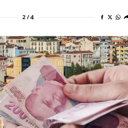
Samsun
4
2 /
Siirt
Sinop
Sivas
Tekirdağ
Tokat
Trabzon
Tunceli
Şanlıurfa
Uşak
Van