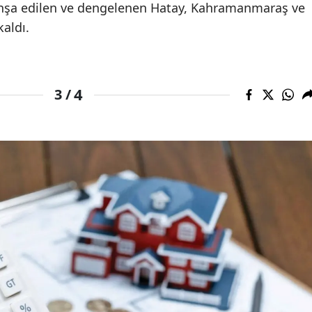
inşa edilen ve dengelenen Hatay, Kahramanmaraş ve
aldı.
Yalova
Karabük
Kilis
4
3 /
Osmaniye
Düzce