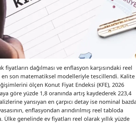
Edirne
Elazığ
Erzincan
Erzurum
Eskişehir
fiyatların dağılması ve enflasyon karşısındaki reel
Gaziantep
en son matematiksel modelleriyle tescillendi. Kalite
Giresun
eğişimlerini ölçen Konut Fiyat Endeksi (KFE), 2026
i aya göre yüzde 1,8 oranında artış kaydederek 223,4
Gümüşhane
alizlerine yansıyan en çarpıcı detay ise nominal bazd
Hakkari
yasasının, enflasyondan arındırılmış reel tabloda
Ülke genelinde ev fiyatları reel olarak yıllık yüzde
Hatay
Isparta