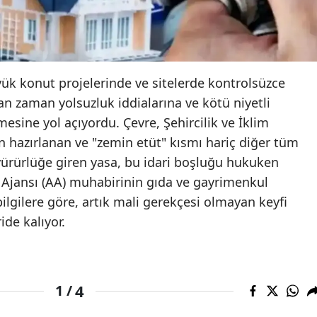
Edirne
Elazığ
Erzincan
yük konut projelerinde ve sitelerde kontrolsüzce
n zaman yolsuzluk iddialarına ve kötü niyetli
Erzurum
mesine yol açıyordu. Çevre, Şehircilik ve İklim
Eskişehir
an hazırlanan ve "zemin etüt" kısmı hariç diğer tüm
yürürlüğe giren yasa, bu idari boşluğu hukuken
Gaziantep
Ajansı (AA) muhabirinin gıda ve gayrimenkul
Giresun
ilgilere göre, artık mali gerekçesi olmayan keyfi
de kalıyor.
Gümüşhane
Hakkari
Hatay
4
1 /
Isparta