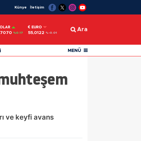
Künye
İletişim
OLAR
EURO
Ara
,7070
55,0122
%0.17
%-0.01
i
MENÜ
en muhteşem
rı ve keyfi avans