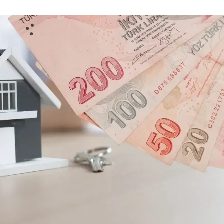
Mersin
İstanbul
İzmir
Kars
Kastamonu
Kayseri
Kırklareli
Kırşehir
Kocaeli
Konya
Kütahya