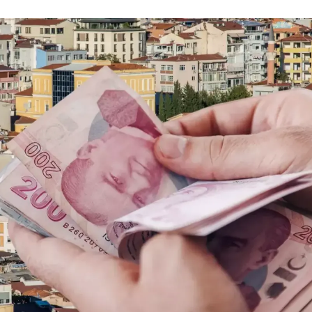
Yalova
Karabük
Kilis
Osmaniye
Düzce