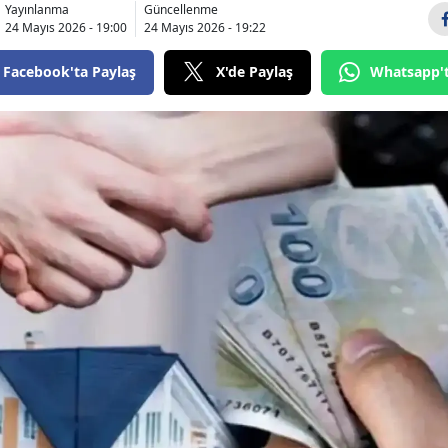
Yayınlanma
Güncellenme
Bilecik
24 Mayıs 2026 - 19:00
24 Mayıs 2026 - 19:22
Bingöl
Facebook'ta Paylaş
X'de Paylaş
Whatsapp'
Bitlis
Bolu
Burdur
Bursa
Çanakkale
Çankırı
Çorum
Denizli
Diyarbakır