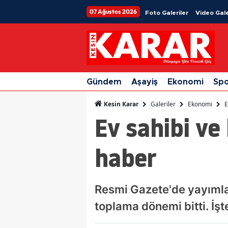
07 Ağustos 2026
Foto Galeriler
Video Gale
Gündem
Aşayiş
Ekonomi
Sp
Galeriler
Ekonomi
E
Kesin Karar
Ev sahibi ve
haber
Resmi Gazete'de yayımlan
toplama dönemi bitti. İş