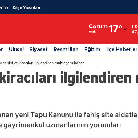
riler
Köşe Yazarları
Adana
Çorum
17
°
D
Adıyaman
47
Açık
Afyonkarahisar
or
Ulusal
Siyaset
Resmi İlan
Eğitim
İlçe Haberler
Ağrı
v sahibi ve kiracıları ilgilendiren muhteşem haber
Amasya
 kiracıları ilgilendir
Ankara
Antalya
Artvin
an yeni Tapu Kanunu ile fahiş site aidatla
Aydın
te gayrimenkul uzmanlarının yorumları
Balıkesir