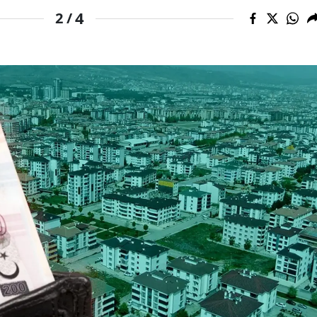
4
2 /
Samsun
Siirt
Sinop
Sivas
Tekirdağ
Tokat
Trabzon
Tunceli
Şanlıurfa
Uşak
Van