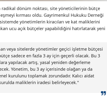
Malatya
n radikal dönüm noktası, site yöneticilerinin bütçe
lleşmeyi kırması oldu. Gayrimenkul Hukuku Derneği
Manisa
sistemde yönetimlerin kiracıları ve kat maliklerini
Kahramanmaraş
kan ucu açık bütçeler yapabildiğini hatırlatarak yeni
Mardin
Muğla
n veya sitelerde yönetimler geçici işletme bütçesi
ütçe sadece en fazla 3 ay için geçerli olacak. Bu 3
Muş
lara yapılacak artış, yasal yeniden değerleme
Nevşehir
ecek. Yönetim, bu 3 ay içerisinde olağan ya da
enel kurulunu toplamak zorundadır. Kalıcı aidat
Niğde
kurulda maliklerin iradesi belirleyecek."
Ordu
Rize
Sakarya