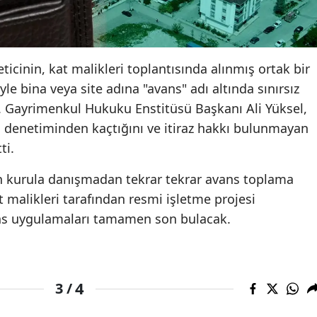
Yozgat
Zonguldak
icinin, kat malikleri toplantısında alınmış ortak bir
Aksaray
yle bina veya site adına "avans" adı altında sınırsız
u. Gayrimenkul Hukuku Enstitüsü Başkanı Ali Yüksel,
Bayburt
 denetiminden kaçtığını ve itiraz hakkı bulunmayan
Karaman
ti.
Kırıkkale
nin kurula danışmadan tekrar tekrar avans toplama
at malikleri tarafından resmi işletme projesi
Batman
ans uygulamaları tamamen son bulacak.
Şırnak
Bartın
4
3 /
Ardahan
Iğdır