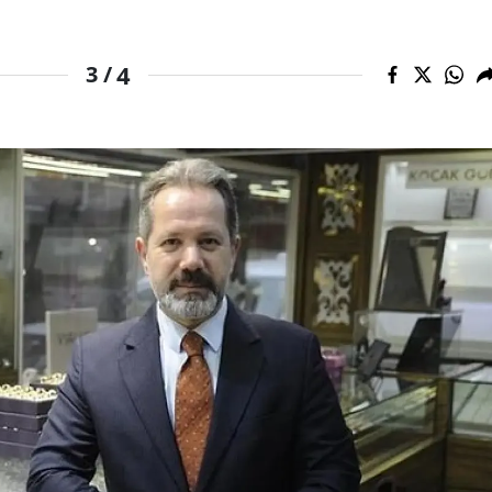
Yalova
4
3 /
Karabük
Kilis
Osmaniye
Düzce