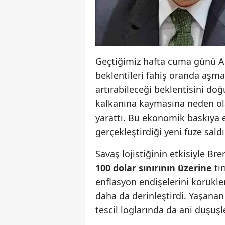
Geçtiğimiz hafta cuma günü AB
beklentileri fahiş oranda aşmas
artırabileceği beklentisini doğ
kalkanına kaymasına neden ola
yarattı. Bu ekonomik baskıya ek
gerçekleştirdiği yeni füze saldı
Savaş lojistiğinin etkisiyle Bre
100 dolar sınırının üzerine
tır
enflasyon endişelerini körükle
daha da derinleştirdi. Yaşanan b
tescil loglarında da ani düşüşle