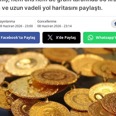
Bilecik
 ve uzun vadeli yol haritasını paylaştı.
Bingöl
Yayınlanma
Güncellenme
8 Haziran 2026 - 23:00
08 Haziran 2026 - 23:14
Bitlis
Bolu
Facebook'ta Paylaş
X'de Paylaş
Whatsapp'
Burdur
Bursa
Çanakkale
Çankırı
Çorum
Denizli
Diyarbakır