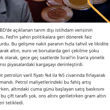
Yozgat
Zonguldak
Aksaray
D'de açıklanan tarım dışı istihdam verisinin
ı, Fed'in şahin politikalara geri dönerek faiz
Bayburt
urdu. Bu gelişme nakit paranın hızla tahvil ve likidite
Karaman
rak altın, euro ve borsalarda geri çekilme şoku
 olarak, gece geç saatlerde İsrail'in İran'a yönelik
Kırıkkale
rısı piyasalardaki kargaşayı derinleştirdi.
Batman
nt petrolün varil fiyatı %4 ila %5 civarında fırlayarak
Şırnak
mandı. Petrol maliyetlerindeki bu fahiş artış
rken, altındaki cuma günü başlayan satış baskısını
Bartın
u çift taraflı şok, ons altını geriletirken gram altın
Ardahan
ri tetikledi.
Iğdır