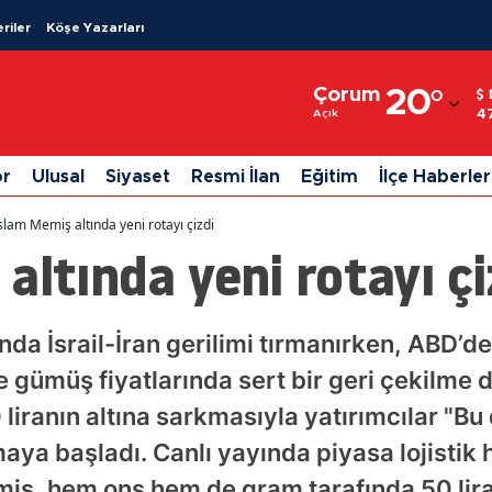
riler
Köşe Yazarları
Adana
Çorum
20
°
Adıyaman
4
Açık
Afyonkarahisar
or
Ulusal
Siyaset
Resmi İlan
Eğitim
İlçe Haberler
Ağrı
slam Memiş altında yeni rotayı çizdi
Amasya
altında yeni rotayı çi
Ankara
Antalya
ında İsrail-İran gerilimi tırmanırken, ABD
e gümüş fiyatlarında sert bir geri çekilme d
Artvin
liranın altına sarkmasıyla yatırımcılar "Bu 
Aydın
ya başladı. Canlı yayında piyasa lojistik h
Balıkesir
miş, hem ons hem de gram tarafında 50 lir