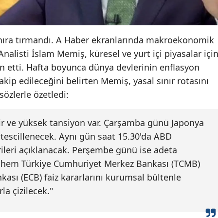
Malatya
Manisa
ınıra tırmandı. A Haber ekranlarında makroekonomik
Analisti İslam Memiş, küresel ve yurt içi piyasalar içi
Kahramanmaraş
lan etti. Hafta boyunca dünya devlerinin enflasyon
Mardin
 takip edileceğini belirten Memiş, yasal sınır rotasını
özlerle özetledi:
Muğla
Muş
eyir ve yüksek tansiyon var. Çarşamba günü Japonya
Nevşehir
i tescillenecek. Aynı gün saat 15.30'da ABD
rileri açıklanacak. Perşembe günü ise adeta
Niğde
 hem Türkiye Cumhuriyet Merkez Bankası (TCMB)
Ordu
sı (ECB) faiz kararlarını kurumsal bültenle
la çizilecek."
Rize
Sakarya