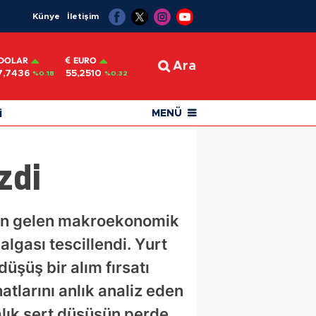
Künye
İletişim
DOLAR
EURO
Ara
7,7436
55,2510
%0.18
%0.32
i
MENÜ
zdi
’den gelen makroekonomik
algası tescillendi. Yurt
düşüş bir alım fırsatı
atlarını anlık analiz eden
alık sert düşüşün perde