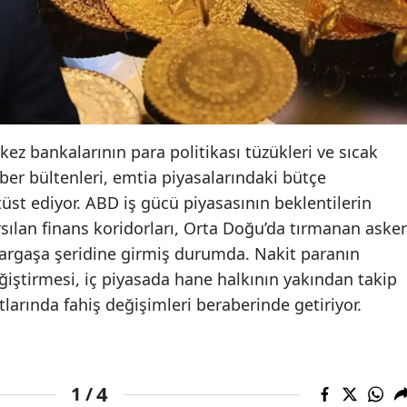
Edirne
Elazığ
Erzincan
Erzurum
z bankalarının para politikası tüzükleri ve sıcak
Eskişehir
er bültenleri, emtia piyasalarındaki bütçe
tüst ediyor. ABD iş gücü piyasasının beklentilerin
Gaziantep
ılan finans koridorları, Orta Doğu’da tırmanan asker
Giresun
 kargaşa şeridine girmiş durumda. Nakit paranın
eğiştirmesi, iç piyasada hane halkının yakından takip
Gümüşhane
atlarında fahiş değişimleri beraberinde getiriyor.
Hakkari
Hatay
4
1 /
Isparta