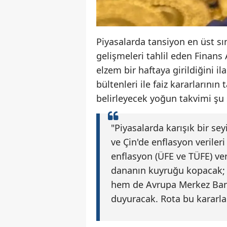
Piyasalarda tansiyon en üst s
gelişmeleri tahlil eden Finans 
elzem bir haftaya girildiğini i
bültenleri ile faiz kararlarının
belirleyecek yoğun takvimi şu s
"Piyasalarda karışık bir s
ve Çin'de enflasyon veriler
enflasyon (ÜFE ve TÜFE) ve
dananın kuyruğu kopacak;
hem de Avrupa Merkez Banka
duyuracak. Rota bu kararlar