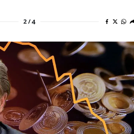
Samsun
4
2 /
Siirt
Sinop
Sivas
Tekirdağ
Tokat
Trabzon
Tunceli
Şanlıurfa
Uşak
Van