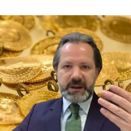
Mersin
İstanbul
İzmir
Kars
Kastamonu
Kayseri
Kırklareli
Kırşehir
Kocaeli
Konya
Kütahya