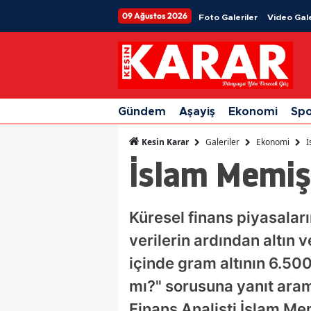
09 Ağustos 2026
Foto Galeriler
Video Gale
Gündem
Aşayiş
Ekonomi
Sp
Galeriler
Ekonomi
İ
Kesin Karar
İslam Memiş 
Küresel finans piyasalar
verilerin ardından altın v
içinde gram altının 6.500 
mı?" sorusuna yanıt arama
Finans Analisti İslam Me