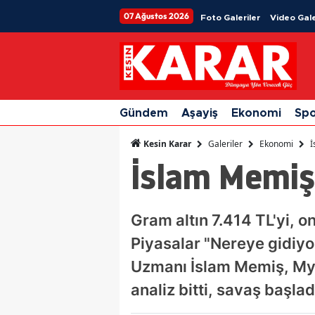
07 Ağustos 2026
Foto Galeriler
Video Gale
Gündem
Aşayiş
Ekonomi
Sp
Galeriler
Ekonomi
İ
Kesin Karar
İslam Memiş’
Gram altın 7.414 TL'yi, on
Piyasalar "Nereye gidiyor
Uzmanı İslam Memiş, Myn
analiz bitti, savaş başlad