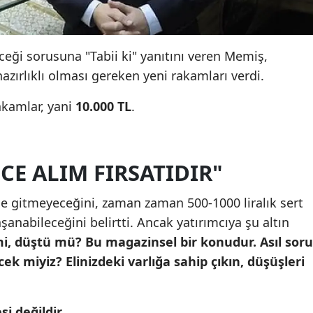
Yalova
eği sorusuna "Tabii ki" yanıtını veren Memiş,
Karabük
hazırlıklı olması gereken yeni rakamları verdi.
Kilis
akamlar, yani
10.000 TL
.
Osmaniye
.
Düzce
CE ALIM FIRSATIDIR"
ide gitmeyeceğini, zaman zaman 500-1000 liralık sert
şanabileceğini belirtti. Ancak yatırımcıya şu altın
mi, düştü mü? Bu magazinsel bir konudur. Asıl soru
ecek miyiz? Elinizdeki varlığa sahip çıkın, düşüşleri
si değildir.