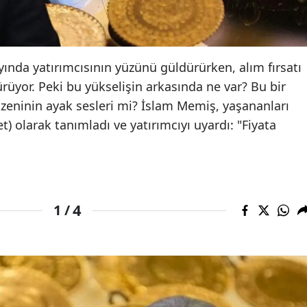
Edirne
Elazığ
k ayında yatırımcısının yüzünü güldürürken, alım fırsatı
Erzincan
rüyor. Peki bu yükselişin arkasında ne var? Bu bir
Erzurum
eninin ayak sesleri mi? İslam Memiş, yaşananları
) olarak tanımladı ve yatırımcıyı uyardı: "Fiyata
Eskişehir
Gaziantep
Giresun
4
1 /
Gümüşhane
Hakkari
Hatay
Isparta