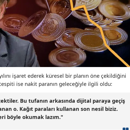
Samsun
Siirt
Sinop
Sivas
Tekirdağ
Tokat
lını işaret ederek küresel bir planın öne çekildiğini
Trabzon
tespiti ise nakit paranın geleceğiyle ilgili oldu:
Tunceli
ktiler. Bu tufanın arkasında dijital paraya geçiş
Şanlıurfa
nan o. Kağıt paraları kullanan son nesil biziz.
leri böyle okumak lazım."
Uşak
Van