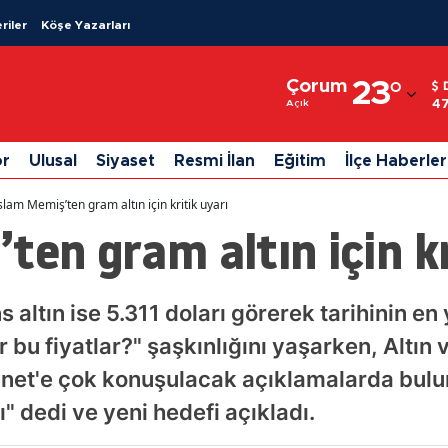
riler
Köşe Yazarları
Adana
Çorum
23
°
Adıyaman
4
Açık
Afyonkarahisar
or
Ulusal
Siyaset
Resmi İlan
Eğitim
İlçe Haberler
Ağrı
slam Memiş’ten gram altın için kritik uyarı
Amasya
ten gram altın için kr
Ankara
Antalya
s altın ise 5.311 doları görerek tarihinin en
 bu fiyatlar?" şaşkınlığını yaşarken, Altın 
Artvin
et'e çok konuşulacak açıklamalarda bulun
Aydın
ı" dedi ve yeni hedefi açıkladı.
Balıkesir