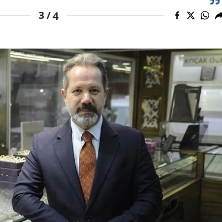
4
3 /
Yozgat
Zonguldak
Aksaray
Bayburt
Karaman
Kırıkkale
Batman
Şırnak
Bartın
Ardahan
Iğdır