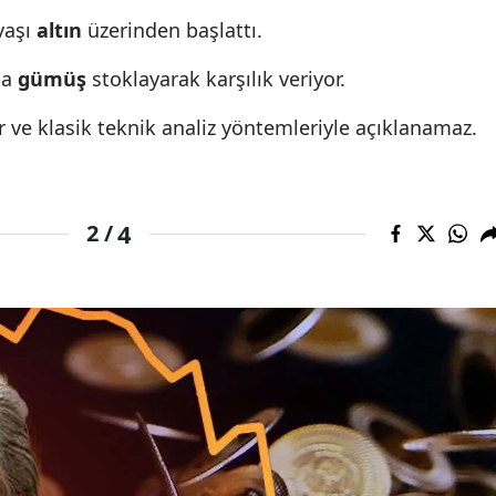
vaşı
altın
üzerinden başlattı.
Malatya
şa
gümüş
stoklayarak karşılık veriyor.
Manisa
r ve klasik teknik analiz yöntemleriyle açıklanamaz.
Kahramanmaraş
Mardin
Muğla
4
2 /
Muş
Nevşehir
Niğde
Ordu
Rize
Sakarya