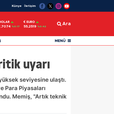
Künye
İletişim
DOLAR
EURO
Ara
7,7074
55,2519
%0.17
%0.42
i
MENÜ
itik uyarı
 yüksek seviyesine ulaştı.
ve Para Piyasaları
du. Memiş, "Artık teknik