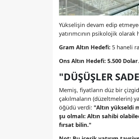
Yükselişin devam edip etmeyec
yatırımcının psikolojik olarak 
Gram Altın Hedefi:
5 haneli r
Ons Altın Hedefi:
5.500 Dolar
"DÜŞÜŞLER SADE
Memiş, fiyatların düz bir çizg
çakılmaların (düzeltmelerin) ya
öğüdü verdi:
"Altın yükseldi 
şu olmalı: Altın sahibi olabil
fırsat bilin."
Not: Bu içerik yatırım tavsiye