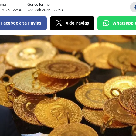
anma
Güncellenme
Bilecik
 2026 - 22:30
28 Ocak 2026 - 22:53
Bingöl
Facebook'ta Paylaş
X'de Paylaş
Whatsapp'
Bitlis
Bolu
Burdur
Bursa
Çanakkale
Çankırı
Çorum
Denizli
Diyarbakır