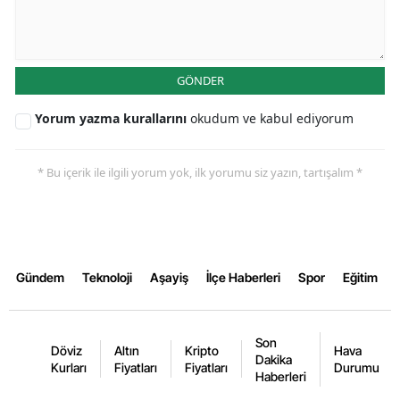
GÖNDER
Yorum yazma kurallarını
okudum ve kabul ediyorum
* Bu içerik ile ilgili yorum yok, ilk yorumu siz yazın, tartışalım *
Gündem
Teknoloji
Aşayiş
İlçe Haberleri
Spor
Eğitim
Son
Döviz
Altın
Kripto
Hava
Dakika
Kurları
Fiyatları
Fiyatları
Durumu
Haberleri