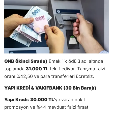
Samsun
Siirt
Sinop
Sivas
Tekirdağ
Tokat
QNB (İkinci Sırada)
Emeklilik ödülü adı altında
toplamda
31.000 TL
teklif ediyor. Tanışma faizi
Trabzon
oranı %42,50 ve para transferleri ücretsiz.
Tunceli
YAPI KREDİ & VAKIFBANK (30 Bin Barajı)
Şanlıurfa
Yapı Kredi:
30.000 TL
'ye varan nakit
Uşak
promosyon ve %44 mevduat faizi fırsatı
Van