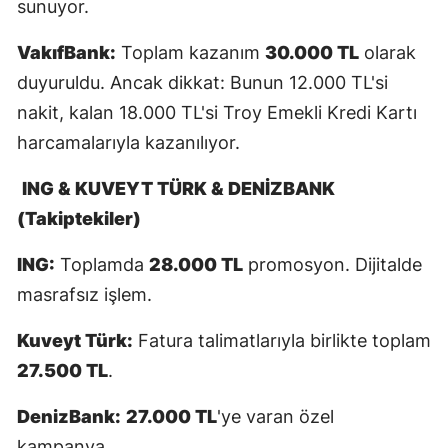
sunuyor.
Yozgat
VakıfBank:
Toplam kazanım
30.000 TL
olarak
Zonguldak
duyuruldu. Ancak dikkat: Bunun 12.000 TL'si
nakit, kalan 18.000 TL'si Troy Emekli Kredi Kartı
Aksaray
harcamalarıyla kazanılıyor.
Bayburt
ING & KUVEYT TÜRK & DENİZBANK
Karaman
(Takiptekiler)
Kırıkkale
ING:
Toplamda
28.000 TL
promosyon. Dijitalde
Batman
masrafsız işlem.
Şırnak
Kuveyt Türk:
Fatura talimatlarıyla birlikte toplam
Bartın
27.500 TL
.
Ardahan
DenizBank:
27.000 TL
'ye varan özel
kampanya.
Iğdır