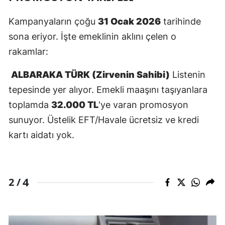
Malatya
Kampanyaların çoğu
31 Ocak 2026
tarihinde
Manisa
sona eriyor. İşte emeklinin aklını çelen o
rakamlar:
Kahramanmaraş
ALBARAKA TÜRK (Zirvenin Sahibi)
Listenin
Mardin
tepesinde yer alıyor. Emekli maaşını taşıyanlara
Muğla
toplamda
32.000 TL
'ye varan promosyon
Muş
sunuyor. Üstelik EFT/Havale ücretsiz ve kredi
kartı aidatı yok.
Nevşehir
Niğde
4
2 /
Ordu
Rize
Sakarya