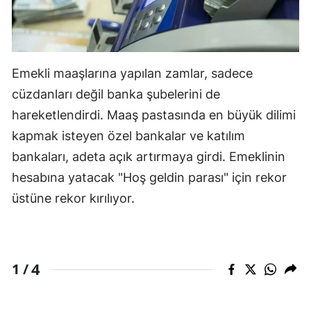
Edirne
Elazığ
Emekli maaşlarına yapılan zamlar, sadece
Erzincan
cüzdanları değil banka şubelerini de
Erzurum
hareketlendirdi. Maaş pastasında en büyük dilimi
Eskişehir
kapmak isteyen özel bankalar ve katılım
bankaları, adeta açık artırmaya girdi. Emeklinin
Gaziantep
hesabına yatacak "Hoş geldin parası" için rekor
Giresun
üstüne rekor kırılıyor.
Gümüşhane
Hakkari
4
1 /
Hatay
Isparta