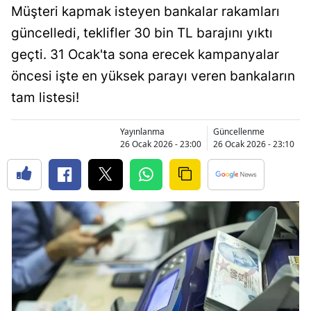
Müşteri kapmak isteyen bankalar rakamları
Bilecik
güncelledi, teklifler 30 bin TL barajını yıktı
Bingöl
geçti. 31 Ocak'ta sona erecek kampanyalar
Bitlis
öncesi işte en yüksek parayı veren bankaların
tam listesi!
Bolu
Burdur
Yayınlanma
Güncellenme
26 Ocak 2026 - 23:00
26 Ocak 2026 - 23:10
Bursa
Çanakkale
Çankırı
Çorum
Denizli
Diyarbakır