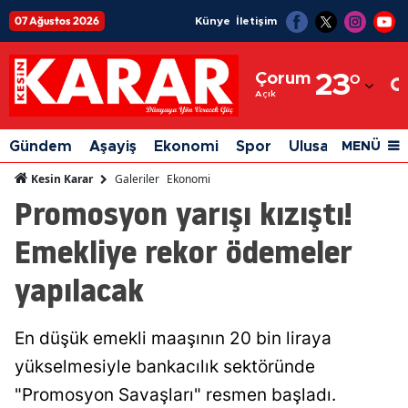
07 Ağustos 2026
Künye
İletişim
Adana
Çorum
23
°
Adıyaman
Açık
Afyonkarahisar
Gündem
Aşayiş
Ekonomi
Spor
Ulusal
Siyaset
MENÜ
Ağrı
Galeriler
Ekonomi
Kesin Karar
Promosyon yarışı kızıştı!
Amasya
Emekliye rekor ödemeler
Ankara
yapılacak
Antalya
Artvin
En düşük emekli maaşının 20 bin liraya
Aydın
yükselmesiyle bankacılık sektöründe
Balıkesir
"Promosyon Savaşları" resmen başladı.