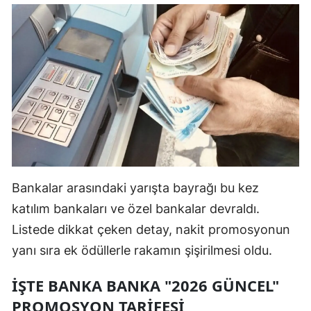
Mersin
İstanbul
İzmir
Kars
Kastamonu
Kayseri
Bankalar arasındaki yarışta bayrağı bu kez
Kırklareli
katılım bankaları ve özel bankalar devraldı.
Kırşehir
Listede dikkat çeken detay, nakit promosyonun
Kocaeli
yanı sıra ek ödüllerle rakamın şişirilmesi oldu.
Konya
İŞTE BANKA BANKA "2026 GÜNCEL"
PROMOSYON TARİFESİ
Kütahya