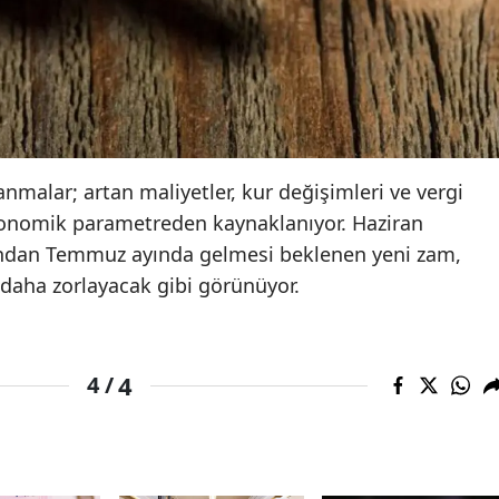
Yalova
Karabük
Kilis
Osmaniye
anmalar; artan maliyetler, kur değişimleri ve vergi
konomik parametreden kaynaklanıyor. Haziran
Düzce
ından Temmuz ayında gelmesi beklenen yeni zam,
z daha zorlayacak gibi görünüyor.
4
4 /