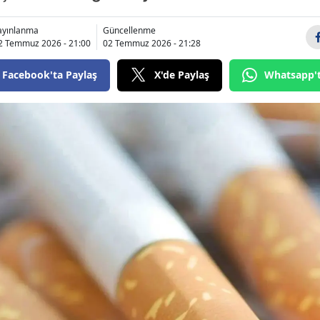
Bilecik
ayınlanma
Güncellenme
2 Temmuz 2026 - 21:00
02 Temmuz 2026 - 21:28
Bingöl
Bitlis
Facebook'ta Paylaş
X'de Paylaş
Whatsapp'
Bolu
Burdur
Bursa
Çanakkale
Çankırı
Çorum
Denizli
Diyarbakır