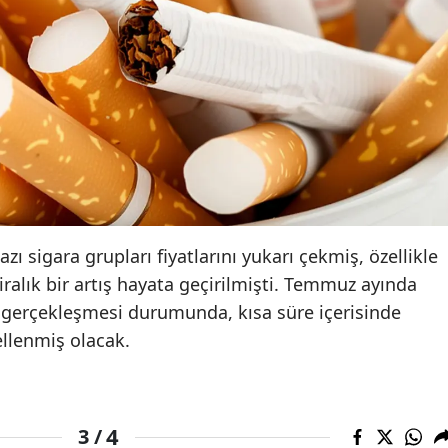
Samsun
Siirt
Sinop
Sivas
Tekirdağ
Tokat
zı sigara grupları fiyatlarını yukarı çekmiş, özellikle
Trabzon
iralık bir artış hayata geçirilmişti. Temmuz ayında
şın gerçekleşmesi durumunda, kısa süre içerisinde
Tunceli
cellenmiş olacak.
Şanlıurfa
Uşak
4
3 /
Van