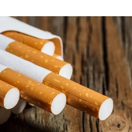
Yozgat
Zonguldak
Aksaray
Bayburt
Karaman
Kırıkkale
Batman
Şırnak
Bartın
Ardahan
Iğdır