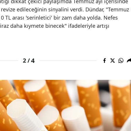
tığı dikkat çekici paylaşımda Temmuz ayı içerisinde
 revize edileceğinin sinyalini verdi. Dündar, "Temmuz
Malatya
0 TL arası 'serinletici' bir zam daha yolda. Nefes
Manisa
raz daha kıymete binecek" ifadeleriyle artışı
Kahramanmaraş
Mardin
Muğla
4
2 /
Muş
Nevşehir
Niğde
Ordu
Rize
Sakarya