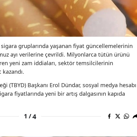
Edirne
Elazığ
Erzincan
sigara gruplarında yaşanan fiyat güncellemelerinin
Erzurum
z ayı verilerine çevrildi. Milyonlarca tütün ürünü
Eskişehir
ren yeni zam iddiaları, sektör temsilcilerinin
Gaziantep
t kazandı.
Giresun
eği (TBYD) Başkanı Erol Dündar, sosyal medya hesabı
gara fiyatlarında yeni bir artış dalgasının kapıda
Gümüşhane
Hakkari
4
1 /
Hatay
Isparta