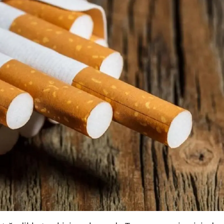
Mersin
İstanbul
İzmir
Kars
Kastamonu
Kayseri
Kırklareli
Kırşehir
Kocaeli
Konya
Kütahya