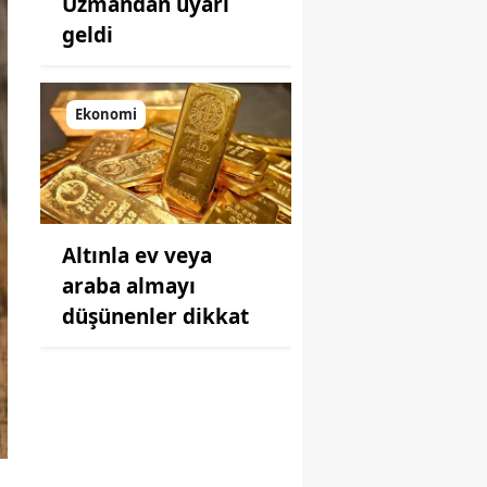
Uzmandan uyarı
geldi
Ekonomi
Altınla ev veya
araba almayı
düşünenler dikkat