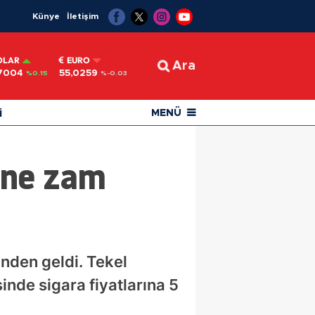
Künye
İletişim
OLAR
EURO
Ara
7004
55,0259
%0.15
%-0.03
i
MENÜ
Yine zam
inden geldi. Tekel
nde sigara fiyatlarına 5