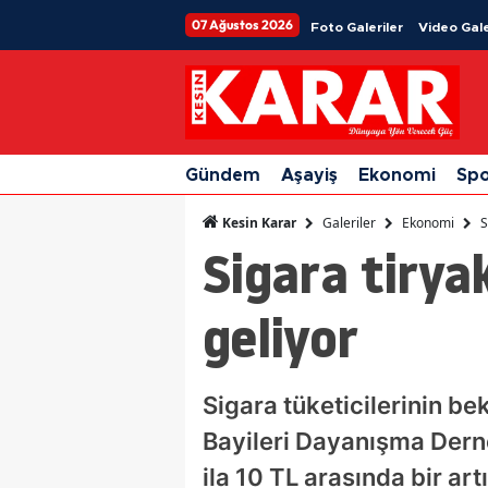
07 Ağustos 2026
Foto Galeriler
Video Gale
Gündem
Aşayiş
Ekonomi
Sp
Galeriler
Ekonomi
S
Kesin Karar
Sigara tirya
geliyor
Sigara tüketicilerinin be
Bayileri Dayanışma Derne
ila 10 TL arasında bir ar