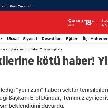
riler
Köşe Yazarları
Adana
Çorum
18
°
D
Adıyaman
47,
Açık
Afyonkarahisar
or
Ulusal
Siyaset
Resmi İlan
Eğitim
İlçe Haberler
Ağrı
igara tiryakilerine kötü haber! Yine zam geliyor
Amasya
kilerine kötü haber! 
Ankara
Antalya
Artvin
klediği "yeni zam" haberi sektör temsilciler
Aydın
ği Başkanı Erol Dündar, Temmuz ayı içerisi
Balıkesir
tışın beklendiğini duyurdu.