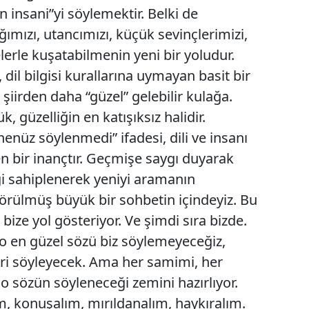
“en insani”yi söylemektir. Belki de
Mersin
ğımızı, utancımızı, küçük sevinçlerimizi,
İstanbul
erle kuşatabilmenin yeni bir yoludur.
dil bilgisi kurallarına uymayan basit bir
İzmir
şiirden daha “güzel” gelebilir kulağa.
Kars
 güzelliğin en katışıksız halidir.
Kastamonu
henüz söylenmedi” ifadesi, dili ve insanı
n bir inançtır. Geçmişe saygı duyarak
Kayseri
i sahiplenerek yeniyi aramanın
Kırklareli
le örülmüş büyük bir sohbetin içindeyiz. Bu
Kırşehir
 bize yol gösteriyor. Ve şimdi sıra bizde.
i o en güzel sözü biz söylemeyeceğiz,
Kocaeli
iri söyleyecek. Ama her samimi, her
Konya
 o sözün söyleneceği zemini hazırlıyor.
, konuşalım, mırıldanalım, haykıralım.
Kütahya