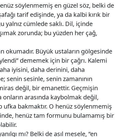
. Henüz söylenmemiş en güzel söz, belki de
Edirne
afağı tarif edişinde, ya da kalbi kırık bir
Elazığ
yalnız cümlede saklı. Dil, içinde
aşımak zorunda; bu yüzden her çağ,
Erzincan
Erzurum
n okumadır. Büyük ustaların gölgesinde
Eskişehir
ylendi” dememek için bir çağrı. Kalemi
aha iyisini, daha derinini, daha
Gaziantep
yle; senin sesinle, senin zamanının
Giresun
r miras değil, bir emanettir. Geçmişin
Gümüşhane
a onların arasında kaybolmak değil,
ip ufka bakmaktır. O henüz söylenmemiş
Hakkari
 içinde, henüz tam formunu bulamamış bir
Hatay
abilir.
yanılgı mı? Belki de asıl mesele, “en
Isparta