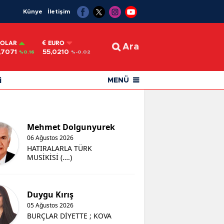
Künye
İletişim
OLAR
EURO
Ara
,7071
55,0210
%0.16
%-0.02
i
MENÜ
Mehmet Dolgunyurek
06 Ağustos 2026
HATIRALARLA TÜRK
MUSİKİSİ (….)
Duygu Kırış
05 Ağustos 2026
BURÇLAR DİYETTE ; KOVA