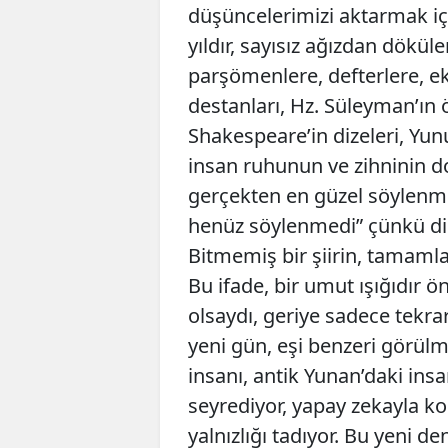
düşüncelerimizi aktarmak içi
yıldır, sayısız ağızdan döküle
parşömenlere, defterlere, e
destanları, Hz. Süleyman’ın 
Shakespeare’in dizeleri, Yunu
insan ruhunun ve zihninin do
gerçekten en güzel söylenmi
henüz söylenmedi” çünkü dil, 
Bitmemiş bir şiirin, tamaml
Bu ifade, bir umut ışığıdır ö
olsaydı, geriye sadece tekra
yeni gün, eşi benzeri görül
insanı, antik Yunan’daki ins
seyrediyor, yapay zekayla kon
yalnızlığı tadıyor. Bu yeni de