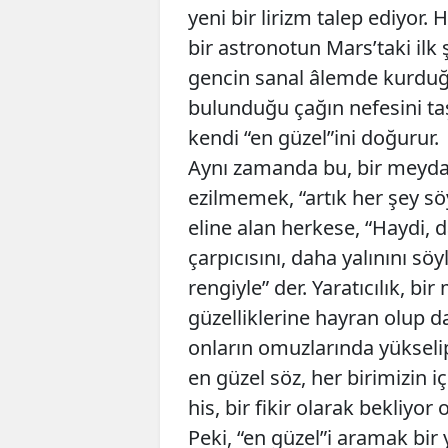
yeni bir lirizm talep ediyor
bir astronotun Mars’taki ilk ş
gencin sanal âlemde kurduğu 
bulunduğu çağın nefesini t
kendi “en güzel”ini doğurur.
Aynı zamanda bu, bir meyda
ezilmemek, “artık her şey sö
eline alan herkese, “Haydi, d
çarpıcısını, daha yalınını sö
rengiyle” der. Yaratıcılık, bi
güzelliklerine hayran olup d
onların omuzlarında yüksel
en güzel söz, her birimizin
his, bir fikir olarak bekliyor ol
Peki, “en güzel”i aramak bir 