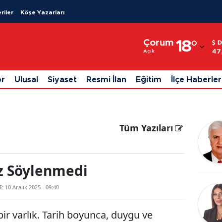
riler
Köşe Yazarları
Adana
Çorum
18
°
D
Adıyaman
47
Açık
Afyonkarahisar
or
Ulusal
Siyaset
Resmi İlan
Eğitim
İlçe Haberler
Ağrı
Amasya
Tüm Yazıları
Ankara
Antalya
z Söylenmedi
Artvin
E:
10 Aralık 2025 - 09:40
Aydın
Balıkesir
ir varlık. Tarih boyunca, duygu ve