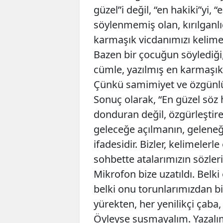
güzel”i değil, “en hakiki”yi, 
söylenmemiş olan, kırılganlı
karmaşık vicdanımızı kelimel
Bazen bir çocuğun söylediği, 
cümle, yazılmış en karmaşık 
Çünkü samimiyet ve özgünlük,
Sonuç olarak, “En güzel söz 
donduran değil, özgürleştire
geleceğe açılmanın, geleneğ
ifadesidir. Bizler, kelimeler
sohbette atalarımızın sözleri
Mikrofon bize uzatıldı. Belk
belki onu torunlarımızdan b
yürekten, her yenilikçi çaba,
Öyleyse susmayalım. Yazalım