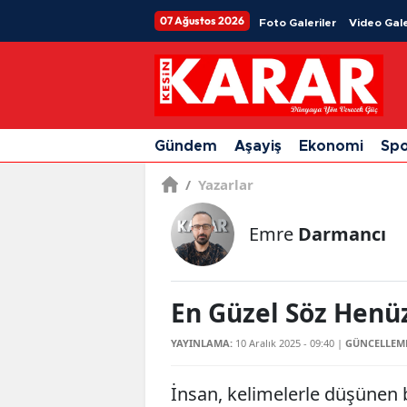
07 Ağustos 2026
Foto Galeriler
Video Gale
Gündem
Aşayiş
Ekonomi
Sp
/
Yazarlar
Emre
Darmancı
En Güzel Söz Henü
YAYINLAMA:
10 Aralık 2025 - 09:40
|
GÜNCELLEM
İnsan, kelimelerle düşünen b