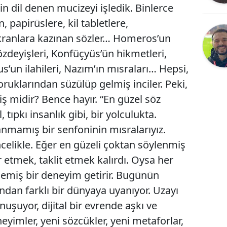
n dil denen mucizeyi işledik. Binlerce
Bilecik
n, papirüslere, kil tabletlere,
Bingöl
kranlara kazınan sözler… Homeros’un
özdeyişleri, Konfüçyüs’ün hikmetleri,
Bitlis
s’un ilahileri, Nazım’ın mısraları… Hepsi,
Bolu
ruklarından süzülüp gelmiş inciler. Peki,
Burdur
ş midir? Bence hayır. “En güzel söz
tıpkı insanlık gibi, bir yolculukta.
Bursa
anmamış bir senfoninin mısralarıyız.
Çanakkale
ncelikle. Eğer en güzeli çoktan söylenmiş
Çankırı
r etmek, taklit etmek kalırdı. Oysa her
memiş bir deneyim getirir. Bugünün
Çorum
andan farklı bir dünyaya uyanıyor. Uzayı
Denizli
uşuyor, dijital bir evrende aşkı ve
Diyarbakır
neyimler, yeni sözcükler, yeni metaforlar,