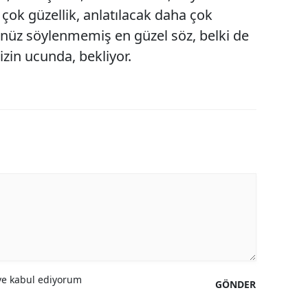
ok güzellik, anlatılacak daha çok
Malatya
henüz söylenmemiş en güzel söz, belki de
Manisa
izin ucunda, bekliyor.
Kahramanmaraş
Mardin
Muğla
Muş
Nevşehir
Niğde
Ordu
Rize
e kabul ediyorum
GÖNDER
Sakarya