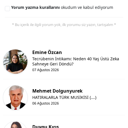
Yorum yazma kurallarını
okudum ve kabul ediyorum
Yozgat
Zonguldak
* Bu içerik ile ilgili yorum yok, ilk yorumu siz yazın, tartışalım *
Aksaray
Bayburt
Emine Özcan
Karaman
Tecrübenin İntikamı: Neden 40 Yaş Üstü Zeka
Sahneye Geri Döndü?
Kırıkkale
07 Ağustos 2026
Batman
Mehmet Dolgunyurek
Şırnak
HATIRALARLA TÜRK MUSİKİSİ (….)
06 Ağustos 2026
Bartın
Ardahan
Duygu Kırış
Iğdır