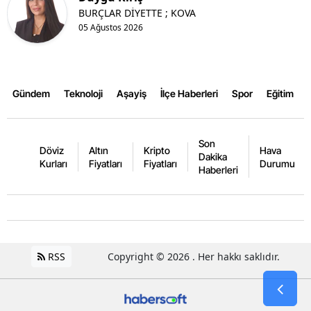
BURÇLAR DİYETTE ; KOVA
Yalova
05 Ağustos 2026
Karabük
Kilis
Gündem
Teknoloji
Aşayiş
İlçe Haberleri
Spor
Eğitim
Osmaniye
Düzce
Son
Döviz
Altın
Kripto
Hava
Dakika
Kurları
Fiyatları
Fiyatları
Durumu
Haberleri
RSS
Copyright © 2026 . Her hakkı saklıdır.