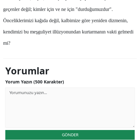
geçenler değil; kimler için ve ne için "durduğumuzdur".
Samsun
Önceliklerimizi kağıda değil, kalbimize göre yeniden dizmenin,
Siirt
kendimizi bu meşguliyet illüzyonundan kurtarmanın vakti gelmedi
Sinop
mi?
Sivas
Tekirdağ
Yorumlar
Tokat
Yorum Yazın (500 Karakter)
Trabzon
Tunceli
Şanlıurfa
Uşak
GÖNDER
Van