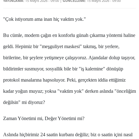
YAYINLAMA:
15 Mayıs 2026 - 09:00
|
GÜNCELLEME:
15 Mayıs 2026 - 09:00
Bilecik
Bingöl
"Çok istiyorum ama inan hiç vaktim yok."
Bitlis
Bu cümle, modern çağın en konforlu günah çıkarma yöntemi haline
Bolu
geldi. Hepimiz bir "meşguliyet maskesi" takmış, bir yerlere,
Burdur
birilerine, bir şeylere yetişmeye çalışıyoruz. Ajandalar dolup taşıyor,
bildirimler susmuyor, sosyallik bile bir "iş kalemine" dönüşüp
Bursa
protokol masalarına hapsoluyor. Peki, gerçekten iddia ettiğimiz
Çanakkale
kadar yoğun muyuz; yoksa "vaktim yok" derken aslında "önceliğim
Çankırı
değilsin" mi diyoruz?
Çorum
Zaman Yönetimi mi, Değer Yönetimi mi?
Denizli
Diyarbakır
Aslında hiçbirimiz 24 saatin kurbanı değiliz; biz o saatin içini nasıl