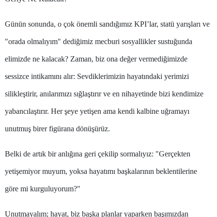
Malatya
Günün sonunda, o çok önemli sandığımız KPI’lar, statü yarışları ve
Manisa
"orada olmalıyım" dediğimiz mecburi sosyallikler sustuğunda
Kahramanmaraş
elimizde ne kalacak? Zaman, biz ona değer vermediğimizde
Mardin
sessizce intikamını alır: Sevdiklerimizin hayatındaki yerimizi
Muğla
silikleştirir, anılarımızı sığlaştırır ve en nihayetinde bizi kendimize
yabancılaştırır. Her şeye yetişen ama kendi kalbine uğramayı
Muş
unutmuş birer figürana dönüşürüz.
Nevşehir
Niğde
Belki de artık bir anlığına geri çekilip sormalıyız: "Gerçekten
yetişemiyor muyum, yoksa hayatımı başkalarının beklentilerine
Ordu
göre mi kurguluyorum?"
Rize
Sakarya
Unutmayalım; hayat, biz başka planlar yaparken başımızdan