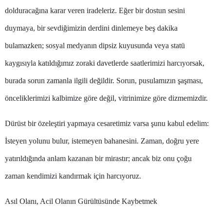
dolduracağına karar veren iradeleriz. Eğer bir dostun sesini
Edirne
duymaya, bir sevdiğimizin derdini dinlemeye beş dakika
Elazığ
bulamazken; sosyal medyanın dipsiz kuyusunda veya statü
Erzincan
kaygısıyla katıldığımız zoraki davetlerde saatlerimizi harcıyorsak,
Erzurum
burada sorun zamanla ilgili değildir. Sorun, pusulamızın şaşması,
Eskişehir
önceliklerimizi kalbimize göre değil, vitrinimize göre dizmemizdir.
Gaziantep
Dürüst bir özeleştiri yapmaya cesaretimiz varsa şunu kabul edelim:
Giresun
İsteyen yolunu bulur, istemeyen bahanesini. Zaman, doğru yere
Gümüşhane
yatırıldığında anlam kazanan bir mirastır; ancak biz onu çoğu
Hakkari
zaman kendimizi kandırmak için harcıyoruz.
Hatay
Asıl Olanı, Acil Olanın Gürültüsünde Kaybetmek
Isparta