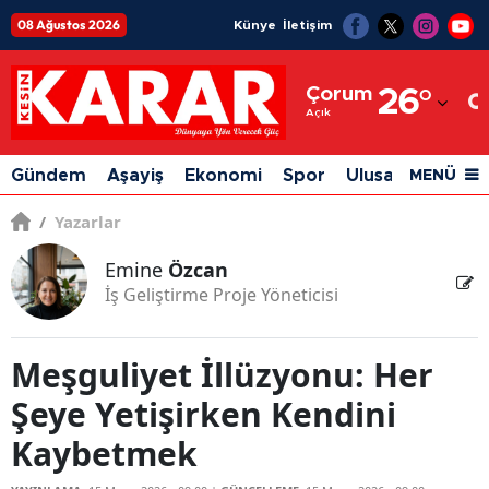
08 Ağustos 2026
Künye
İletişim
Adana
Çorum
26
°
Adıyaman
Açık
Afyonkarahisar
Gündem
Aşayiş
Ekonomi
Spor
Ulusal
Siyaset
MENÜ
Ağrı
/
Yazarlar
Amasya
Emine
Özcan
Ankara
İş Geliştirme Proje Yöneticisi
Antalya
Meşguliyet İllüzyonu: Her
Artvin
Şeye Yetişirken Kendini
Aydın
Kaybetmek
Balıkesir