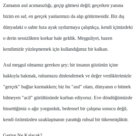
Zamanın asıl acımasızlığı, geçip gitmesi değil; geçerken yanına
Mersin
bizim en saf, en gerçek yanlarımızı da alıp götürmesidir. Biz dış
İstanbul
dünyadaki o sahte hıza ayak uydurmaya çalıştıkça, kendi içimizdeki
İzmir
o derin sessizlikten korkar hale geldik. Meşguliyet, bazen
Kars
kendimizle yüzleşmemek için kullandığımız bir kalkan.
Kastamonu
Asıl meşgul olmamız gereken şey; bir insanın gözünün içine
Kayseri
hakkıyla bakmak, ruhumuzu dinlendirmek ve değer verdiklerimizle
Kırklareli
"gerçek" bağlar kurmakken; biz bu "asıl" olanı, dünyanın o bitmek
Kırşehir
bilmeyen "acil" gürültüsünde kurban ediyoruz. Eve döndüğümüzde
Kocaeli
hissettiğimiz o ağır yorgunluk, bedensel bir çalışma sonucu değil,
kendi özümüzden uzaklaşmanın yarattığı ruhsal bir tükenmişliktir.
Konya
Kütahya
Geriye Ne Kalacak?