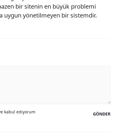
bazen bir sitenin en büyük problemi
Malatya
ka uygun yönetilmeyen bir sistemdir.
Manisa
Kahramanmaraş
Mardin
Muğla
Muş
Nevşehir
Niğde
Ordu
e kabul ediyorum
GÖNDER
Rize
Sakarya