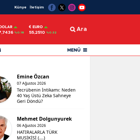
Künye
İletişim
DOLAR
EURO
Ara
7,7436
55,2510
%0.18
%0.32
i
MENÜ
Emine Özcan
07 Ağustos 2026
Tecrübenin İntikamı: Neden
40 Yaş Üstü Zeka Sahneye
Geri Döndü?
Mehmet Dolgunyurek
06 Ağustos 2026
HATIRALARLA TÜRK
MUSİKİSİ (….)