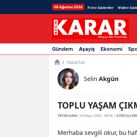
08 Ağustos 2026
Foto Galeriler
Video Gale
Gündem
Aşayiş
Ekonomi
Sp
/
Yazarlar
Selin
Akgün
TOPLU YAŞAM ÇIK
YAYINLAMA:
18 Mayıs 2026 - 09:00
|
GÜNCELLEM
Merhaba sevgili okur, bu ha