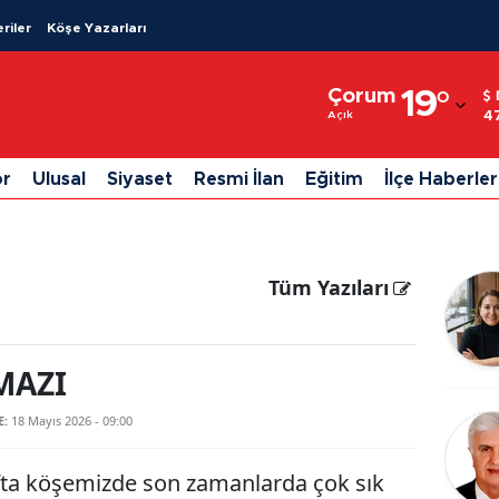
riler
Köşe Yazarları
Adana
Çorum
19
°
Adıyaman
4
Açık
Afyonkarahisar
or
Ulusal
Siyaset
Resmi İlan
Eğitim
İlçe Haberler
Ağrı
Amasya
Tüm Yazıları
Ankara
Antalya
MAZI
Artvin
E:
18 Mayıs 2026 - 09:00
Aydın
Balıkesir
fta köşemizde son zamanlarda çok sık