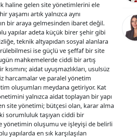
k haline gelen site yönetimlerini ele
Bilecik
ir yaşamı artık yalnızca aynı
Bingöl
n bir araya gelmesinden ibaret değil.
plu yapılar adeta küçük birer şehir gibi
Bitlis
zliğe, teknik altyapıdan sosyal alanlara
Bolu
ülebilmesi ise güçlü ve şeffaf bir site
Burdur
Bugün mahkemelerde ciddi bir artış
r kısmını; aidat uyuşmazlıkları, usulsüz
Bursa
siz harcamalar ve paralel yönetim
Çanakkale
tim oluşumları meydana getiriyor. Kat
Çankırı
netimini yalnızca aidat toplayan bir yapı
n site yönetimi; bütçesi olan, karar alma
Çorum
 sorumluluk taşıyan ciddi bir
Denizli
yönetimin oluşumu ve işleyişi de belirli
Diyarbakır
oplu yapılarda en sık karşılaşılan