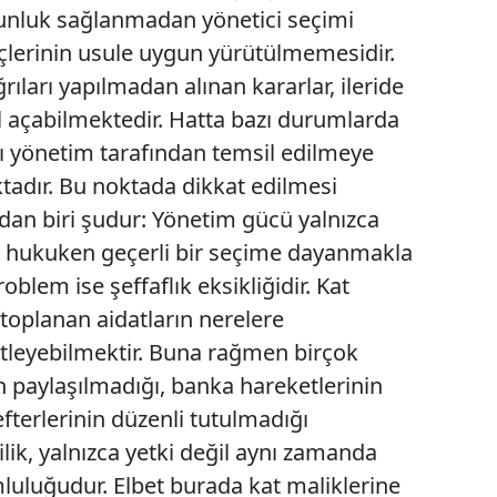
oğunluk sağlanmadan yönetici seçimi
Edirne
eçlerinin usule uygun yürütülmemesidir.
Elazığ
ıları yapılmadan alınan kararlar, ileride
l açabilmektedir. Hatta bazı durumlarda
Erzincan
klı yönetim tarafından temsil edilmeye
Erzurum
ktadır. Bu noktada dikkat edilmesi
Eskişehir
an biri şudur: Yönetim gücü yalnızca
il, hukuken geçerli bir seçime dayanmakla
Gaziantep
oblem ise şeffaflık eksikliğidir. Kat
Giresun
 toplanan aidatların nerelere
Gümüşhane
tleyebilmektir. Buna rağmen birçok
ın paylaşılmadığı, banka hareketlerinin
Hakkari
terlerinin düzenli tutulmadığı
Hatay
lik, yalnızca yetki değil aynı zamanda
luluğudur. Elbet burada kat maliklerine
Isparta