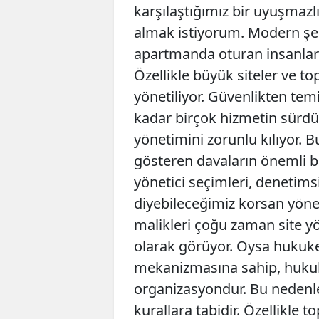
karşılaştığımız bir uyuşmazlı
almak istiyorum. Modern şeh
apartmanda oturan insanları
Özellikle büyük siteler ve to
yönetiliyor. Güvenlikten temi
kadar birçok hizmetin sürdür
yönetimini zorunlu kılıyor. 
gösteren davaların önemli bi
yönetici seçimleri, denetim
diyebileceğimiz korsan yöne
malikleri çoğu zaman site yö
olarak görüyor. Oysa hukuke
mekanizmasına sahip, hukuki
organizasyondur. Bu nedenle 
kurallara tabidir. Özellikle t