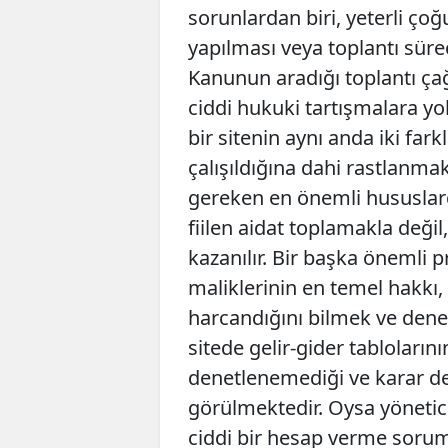
sorunlardan biri, yeterli ç
yapılması veya toplantı sür
Kanunun aradığı toplantı çağr
ciddi hukuki tartışmalara yo
bir sitenin aynı anda iki far
çalışıldığına dahi rastlanma
gereken en önemli hususlard
fiilen aidat toplamakla değ
kazanılır. Bir başka önemli pr
maliklerinin en temel hakkı,
harcandığını bilmek ve dene
sitede gelir-gider tabloların
denetlenemediği ve karar def
görülmektedir. Oysa yönetici
ciddi bir hesap verme sorum