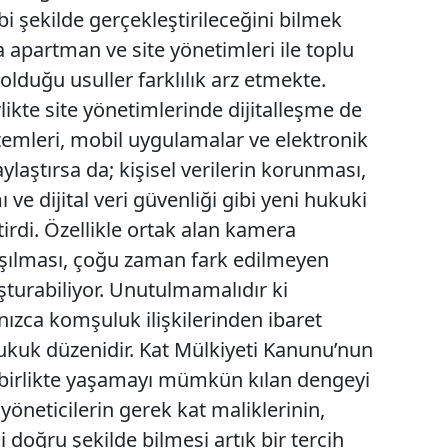
i şekilde gerçekleştirileceğini bilmek
Mersin
apartman ve site yönetimleri ile toplu
İstanbul
 olduğu usuller farklılık arz etmekte.
likte site yönetimlerinde dijitalleşme de
İzmir
stemleri, mobil uygulamalar ve elektronik
Kars
laştırsa da; kişisel verilerin korunması,
Kastamonu
 ve dijital veri güvenliği gibi yeni hukuki
irdi. Özellikle ortak alan kamera
Kayseri
laşılması, çoğu zaman fark edilmeyen
Kırklareli
oluşturabiliyor. Unutulmamalıdır ki
Kırşehir
ızca komşuluk ilişkilerinden ibaret
hukuk düzenidir. Kat Mülkiyeti Kanunu’nun
Kocaeli
 birlikte yaşamayı mümkün kılan dengeyi
Konya
neticilerin gerek kat maliklerinin,
 doğru şekilde bilmesi artık bir tercih
Kütahya