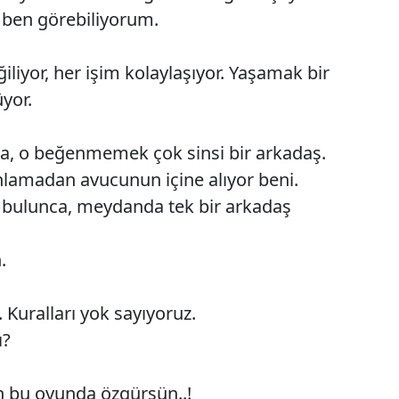
k ben görebiliyorum.
Malatya
Manisa
iyor, her işim kolaylaşıyor. Yaşamak bir
yor.
Kahramanmaraş
Mardin
, o beğenmemek çok sinsi bir arkadaş.
Muğla
nlamadan avucunun içine alıyor beni.
bulunca, meydanda tek bir arkadaş
Muş
Nevşehir
.
Niğde
. Kuralları yok sayıyoruz.
Ordu
ı?
Rize
n bu oyunda özgürsün..!
Sakarya