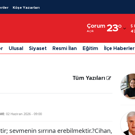
riler
Köşe Yazarları
Adana
Çorum
23
°
Adıyaman
4
Açık
Afyonkarahisar
or
Ulusal
Siyaset
Resmi İlan
Eğitim
İlçe Haberler
Ağrı
Amasya
Tüm Yazıları
Ankara
Antalya
Artvin
ME:
02 Haziran 2026 - 09:00
Aydın
Balıkesir
ir; sevmenin sırrına erebilmektir.?Cihan,