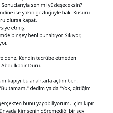
 Sonuçlarıyla sen mi yüzleşeceksin?
Mersin
ndine ise yakın gözlüğüyle bak. Kusuru
İstanbul
ru olursa kapat.
vsiye etmiş.
İzmir
de bir şey beni bunaltıyor. Sıkıyor,
Kars
yor.
Kastamonu
 ve dene. Kendin tecrübe etmeden
Kayseri
 Abdülkadir Duru.
Kırklareli
Kırşehir
 kapıyı bu anahtarla açtım ben.
"Bu tamam." dedim ya da "Yok, gittiğim
Kocaeli
Konya
erçekten bunu yapabiliyorum. İçim kıpır
 dünyada kimsenin göremediği bir şey
Kütahya