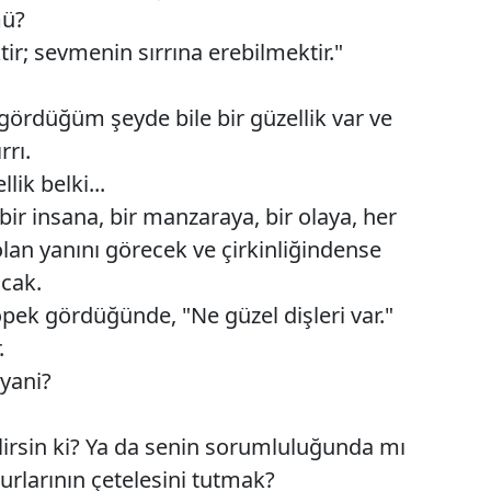
mü?
Edirne
ir; sevmenin sırrına erebilmektir."
Elazığ
gördüğüm şeyde bile bir güzellik var ve
Erzincan
rı.
Erzurum
ik belki...
Eskişehir
bir insana, bir manzaraya, bir olaya, her
lan yanını görecek ve çirkinliğindense
Gaziantep
acak.
Giresun
ek gördüğünde, "Ne güzel dişleri var."
Gümüşhane
.
 yani?
Hakkari
Hatay
lirsin ki? Ya da senin sorumluluğunda mı
urlarının çetelesini tutmak?
Isparta