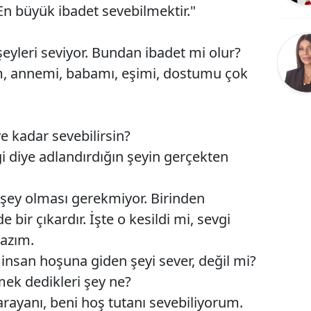
En büyük ibadet sevebilmektir."
Bilecik
Bingöl
şeyleri seviyor. Bundan ibadet mi olur?
, annemi, babamı, eşimi, dostumu çok
Bitlis
Bolu
Burdur
 kadar sevebilirsin?
i diye adlandırdığın şeyin gerçekten
Bursa
Çanakkale
r şey olması gerekmiyor. Birinden
Çankırı
 bir çıkardır. İşte o kesildi mi, sevgi
lazım.
Çorum
i insan hoşuna giden şeyi sever, değil mi?
Denizli
vmek dedikleri şey ne?
Diyarbakır
rayanı, beni hoş tutanı sevebiliyorum.