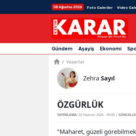
08 Ağustos 2026
Foto Galeriler
Video Gale
Gündem
Aşayiş
Ekonomi
Sp
/
Yazarlar
Zehra
Sayıl
ÖZGÜRLÜK
YAYINLAMA:
02 Haziran 2026 - 09:00
|
GÜNCELLE
"Maharet, güzeli görebilmekt