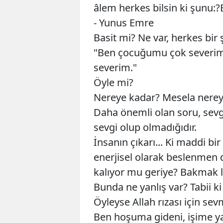
âlem herkes bilsin ki şunu:?
- Yunus Emre
Basit mi? Ne var, herkes bir 
"Ben çocuğumu çok severim
severim."
Öyle mi?
Nereye kadar? Mesela nereye
Daha önemli olan soru, sevg
sevgi olup olmadığıdır.
İnsanın çıkarı... Ki maddi bi
enerjisel olarak beslenmen de
kalıyor mu geriye? Bakmak 
Bunda ne yanlış var? Tabii k
Öyleyse Allah rızası için se
Ben hoşuma gideni, işime ya