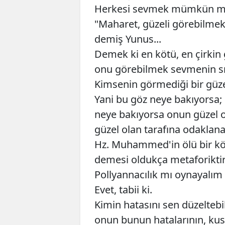
Herkesi sevmek mümkün 
"Maharet, güzeli görebilmekt
demiş Yunus...
Demek ki en kötü, en çirkin 
onu görebilmek sevmenin sır
Kimsenin görmediği bir güzell
Yani bu göz neye bakıyorsa; 
neye bakıyorsa onun güzel o
güzel olan tarafına odaklan
Hz. Muhammed'in ölü bir köp
demesi oldukça metaforiktir
Pollyannacılık mı oynayalım
Evet, tabii ki.
Kimin hatasını sen düzeltebi
onun bunun hatalarının, kus