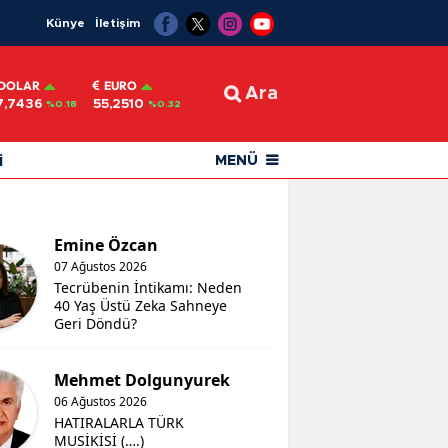
Künye
İletişim
DOLAR
EURO
Ara
7,7436
55,2510
%0.18
%0.32
i
MENÜ
Emine Özcan
07 Ağustos 2026
Tecrübenin İntikamı: Neden
40 Yaş Üstü Zeka Sahneye
Geri Döndü?
Mehmet Dolgunyurek
06 Ağustos 2026
HATIRALARLA TÜRK
MUSİKİSİ (….)