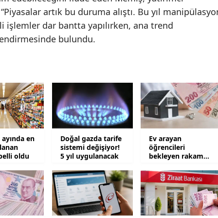
 “Piyasalar artık bu duruma alıştı. Bu yıl manipülasyo
Samsun
eli işlemler dar bantta yapılırken, ana trend
Siirt
endirmesinde bulundu.
Sinop
Sivas
Tekirdağ
Tokat
Trabzon
ayında en
Doğal gazda tarife
Ev arayan
lanan
sistemi değişiyor!
öğrencileri
belli oldu
5 yıl uygulanacak
bekleyen rakam
Tunceli
şaşkına çevirdi
Şanlıurfa
Uşak
Van