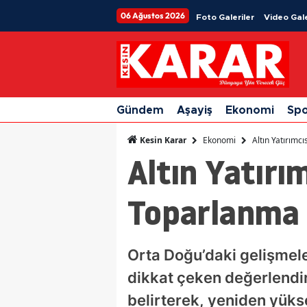
06 Ağustos 2026
Foto Galeriler
Video Gale
Gündem
Aşayiş
Ekonomi
Sp
Ekonomi
Altın Yatırımc
Kesin Karar
Altın Yatırı
Toparlanma S
Orta Doğu’daki gelişmele
dikkat çeken değerlendir
belirterek, yeniden yüksel