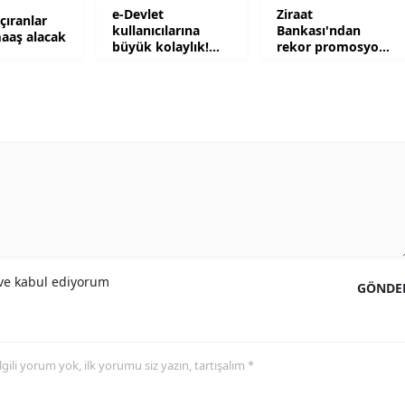
e-Devlet
Ziraat
açıranlar
kullanıcılarına
Bankası'ndan
Yozgat
aaş alacak
büyük kolaylık!
rekor promosyon!
Yıllardır
100 bin TL ödeme
Zonguldak
bekleniyordu
yapılacak
Aksaray
Bayburt
Karaman
Kırıkkale
Batman
e kabul ediyorum
GÖNDE
Şırnak
Bartın
 ilgili yorum yok, ilk yorumu siz yazın, tartışalım *
Ardahan
Iğdır