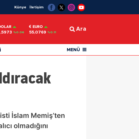
Künye
İletişim
DOLAR
EURO
Ara
,5973
55,0769
%0.06
%0.11
i
MENÜ
ldıracak
isti İslam Memiş’ten
lıcı olmadığını