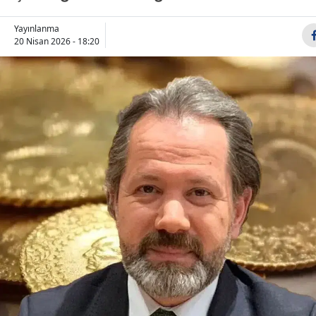
Bilecik
Yayınlanma
20 Nisan 2026 - 18:20
Bingöl
Bitlis
Bolu
Burdur
Bursa
Çanakkale
Çankırı
Çorum
Denizli
Diyarbakır