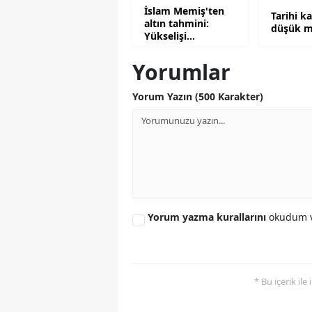
İslam Memiş'ten
Tarihi k
altın tahmini:
düşük m
Yükselişi
tetikleyecek 2
senaryo
Yorumlar
Yorum Yazın (500 Karakter)
Yorum yazma kurallarını
okudum v
* Bu içerik ile