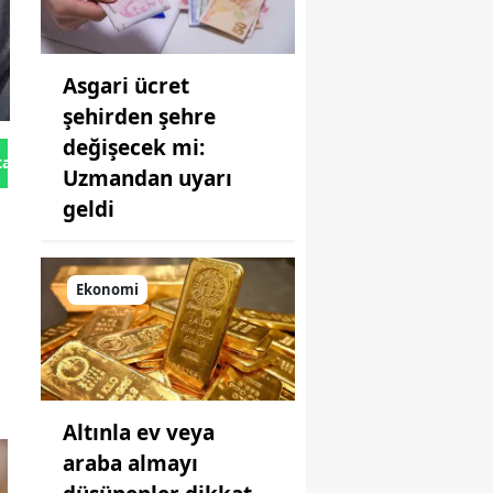
Asgari ücret
şehirden şehre
değişecek mi:
tan Gönder
Uzmandan uyarı
geldi
Ekonomi
ç
Altınla ev veya
araba almayı