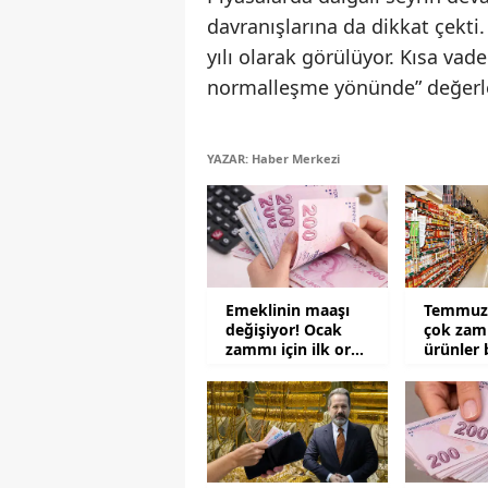
davranışlarına da dikkat çekti.
yılı olarak görülüyor. Kısa vad
normalleşme yönünde” değerl
YAZAR: Haber Merkezi
Emeklinin maaşı
Temmuz 
değişiyor! Ocak
çok zam
zammı için ilk oran
ürünler 
açıklandı