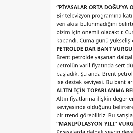
“PİYASALAR ORTA DOĞU’YA 
Bir televizyon programına katı
veri akışı bulunmadığını belir
bizim için önemli olacaktır. 
kapandı. Cuma günü yükselişler
PETROLDE DAR BANT VURGU
Brent petrolde yaşanan dalga
petrolün varil fiyatında sert d
başladık. Şu anda Brent petrol
ise destek seviyesi. Bu bant ara
ALTIN İÇİN TOPARLANMA BE
Altın fiyatlarına ilişkin değer
seviyesinde olduğunu belirter
bir trend görebiliriz. Bu satışl
“MANİPÜLASYON YILI” VUR
Piyasalarda dalgalı seyrin dev