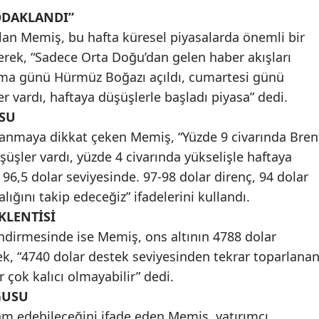
ODAKLANDI”
Malatya
lan Memiş, bu hafta küresel piyasalarda önemli bir
Manisa
terek, “Sadece Orta Doğu’dan gelen haber akışları
Cuma günü Hürmüz Boğazı açıldı, cumartesi günü
Kahramanmaraş
 vardı, haftaya düşüşlerle başladı piyasa” dedi.
Mardin
SU
lanmaya dikkat çeken Memiş, “Yüzde 9 civarında Bren
Muğla
üşüşler vardı, yüzde 4 civarında yükselişle haftaya
Muş
 96,5 dolar seviyesinde. 97-98 dolar direnç, 94 dolar
lığını takip edeceğiz” ifadelerini kullandı.
Nevşehir
KLENTİSİ
Niğde
lendirmesinde ise Memiş, ons altının 4788 dolar
ek, “4740 dolar destek seviyesinden tekrar toparlana
Ordu
ar çok kalıcı olmayabilir” dedi.
Rize
GUSU
Sakarya
am edebileceğini ifade eden Memiş, yatırımcı