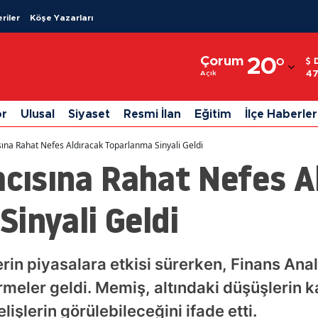
riler
Köşe Yazarları
Adana
Çorum
20
°
Adıyaman
47
Açık
Afyonkarahisar
or
Ulusal
Siyaset
Resmi İlan
Eğitim
İlçe Haberler
Ağrı
ısına Rahat Nefes Aldıracak Toparlanma Sinyali Geldi
Amasya
mcısına Rahat Nefes A
Ankara
inyali Geldi
Antalya
Artvin
rin piyasalara etkisi sürerken, Finans Anal
Aydın
meler geldi. Memiş, altındaki düşüşlerin ka
Balıkesir
işlerin görülebileceğini ifade etti.