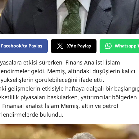
Edirne
Elazığ
Erzincan
Erzurum
Facebook'ta Paylaş
X'de Paylaş
Whatsapp'
Eskişehir
yasalara etkisi sürerken, Finans Analisti İslam
ndirmeler geldi. Memiş, altındaki düşüşlerin kalıcı
Gaziantep
yükselişlerin görülebileceğini ifade etti.
Giresun
ki gelişmelerin etkisiyle haftaya dalgalı bir başlangı
eketlilik piyasaları baskılarken, yatırımcılar bölgeden
Gümüşhane
 Finansal analist İslam Memiş, altın ve petrol
Hakkari
erlendirmelerde bulundu.
Hatay
Isparta