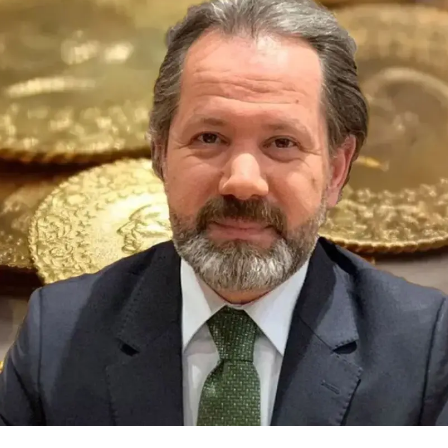
Mersin
İstanbul
İzmir
Kars
Kastamonu
Kayseri
Kırklareli
Kırşehir
Kocaeli
Konya
Kütahya