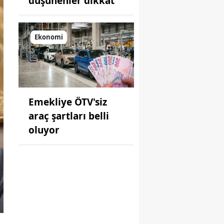
düşünenler dikkat
Ekonomi
Emekliye ÖTV'siz
araç şartları belli
oluyor