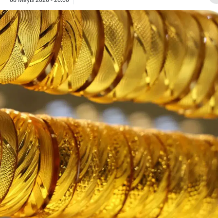
Bilecik
Bingöl
Bitlis
Bolu
Burdur
Bursa
Çanakkale
Çankırı
Çorum
Denizli
Diyarbakır