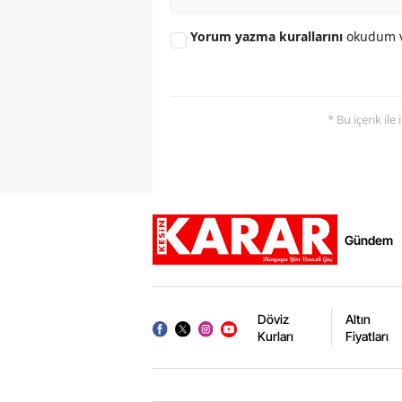
Yorum yazma kurallarını
okudum v
* Bu içerik ile
Gündem
Döviz
Altın
Kurları
Fiyatları