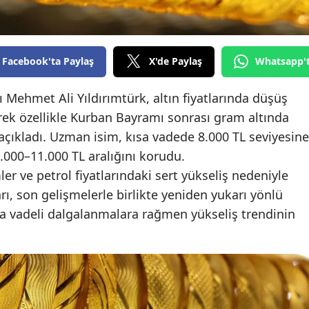
Edirne
Elazığ
Facebook'ta Paylaş
X'de Paylaş
Whatsapp'
Erzincan
ı Mehmet Ali Yıldırımtürk, altın fiyatlarında düşüş
Erzurum
erek özellikle Kurban Bayramı sonrası gram altında
Eskişehir
açıkladı. Uzman isim, kısa vadede 8.000 TL seviyesine
0.000–11.000 TL aralığını korudu.
Gaziantep
ler ve petrol fiyatlarındaki sert yükseliş nedeniyle
Giresun
arı, son gelişmelerle birlikte yeniden yukarı yönlü
sa vadeli dalgalanmalara rağmen yükseliş trendinin
Gümüşhane
Hakkari
Hatay
Isparta