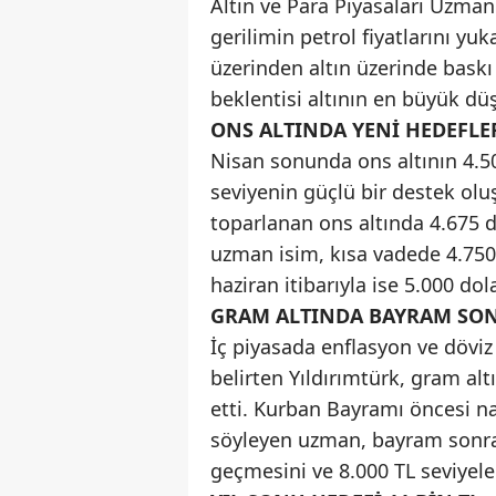
Altın ve Para Piyasaları Uzman
gerilimin petrol fiyatlarını yuk
üzerinden altın üzerinde baskı 
beklentisi altının en büyük dü
ONS ALTINDA YENİ HEDEFLE
Nisan sonunda ons altının 4.50
seviyenin güçlü bir destek olu
toparlanan ons altında 4.675 d
uzman isim, kısa vadede 4.750 
haziran itibarıyla ise 5.000 dol
GRAM ALTINDA BAYRAM SON
İç piyasada enflasyon ve döviz
belirten Yıldırımtürk, gram al
etti. Kurban Bayramı öncesi nak
söyleyen uzman, bayram sonrası 
geçmesini ve 8.000 TL seviyeler