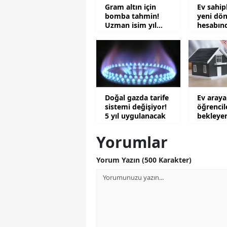
Gram altın için
Ev sahipl
bomba tahmin!
yeni dö
Uzman isim yıl
hesabın
sonunu işaret etti
rakamlar
Doğal gazda tarife
Ev aray
sistemi değişiyor!
öğrencil
5 yıl uygulanacak
bekleye
şaşkına 
Yorumlar
Yorum Yazın (500 Karakter)