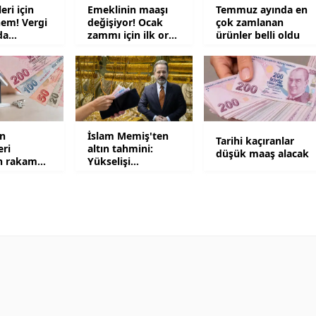
eri için
Emeklinin maaşı
Temmuz ayında en
nem! Vergi
değişiyor! Ocak
çok zamlanan
Yozgat
da
zammı için ilk oran
ürünler belli oldu
 değişti
açıklandı
Zonguldak
Aksaray
Bayburt
an
İslam Memiş'ten
Tarihi kaçıranlar
Karaman
eri
altın tahmini:
düşük maaş alacak
n rakam
Yükselişi
Kırıkkale
çevirdi
tetikleyecek 2
senaryo
Batman
Şırnak
Bartın
Ardahan
Iğdır