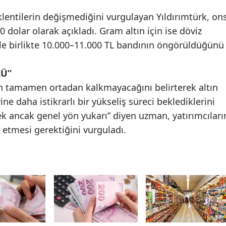
klentilerin değişmediğini vurgulayan Yıldırımtürk, on
Samsun
00 dolar olarak açıkladı. Gram altın için ise döviz
Siirt
yle birlikte 10.000–11.000 TL bandının öngörüldüğünü
Sinop
LÜ”
Sivas
erin tamamen ortadan kalkmayacağını belirterek altın
Tekirdağ
ine daha istikrarlı bir yükseliş süreci beklediklerini
k ancak genel yön yukarı” diyen uzman, yatırımcıları
Tokat
p etmesi gerektiğini vurguladı.
Trabzon
Tunceli
Şanlıurfa
Uşak
Van