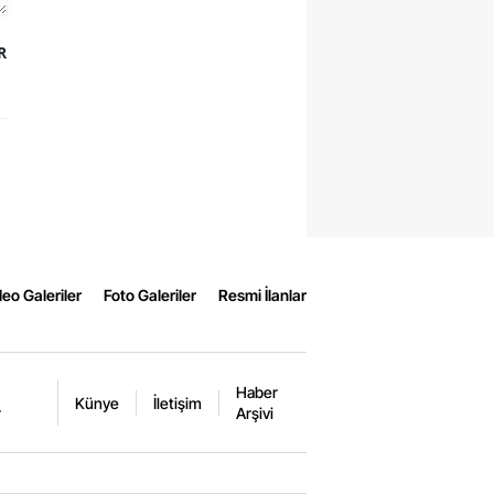
R
eo Galeriler
Foto Galeriler
Resmi İlanlar
Haber
Künye
İletişim
r
Arşivi