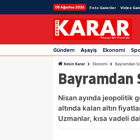
08 Ağustos 2026
Foto Galeriler
Video Gale
Gündem
Aşayiş
Ekonomi
Sp
Ekonomi
Bayramdan Son
Kesin Karar
Bayramdan S
Nisan ayında jeopolitik g
altında kalan altın fiyatl
Uzmanlar, kısa vadeli da