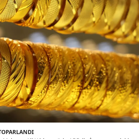
Mersin
İstanbul
İzmir
Kars
Kastamonu
Kayseri
Kırklareli
Kırşehir
Kocaeli
Konya
 TOPARLANDI
Kütahya