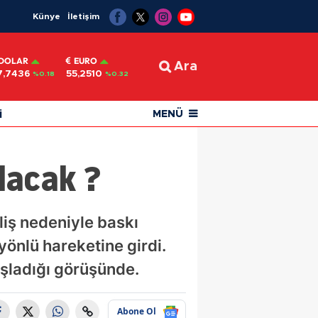
Künye
İletişim
DOLAR
EURO
Ara
7,7436
55,2510
%0.18
%0.32
i
MENÜ
lacak ?
eliş nedeniyle baskı
 yönlü hareketine girdi.
şladığı görüşünde.
Abone Ol