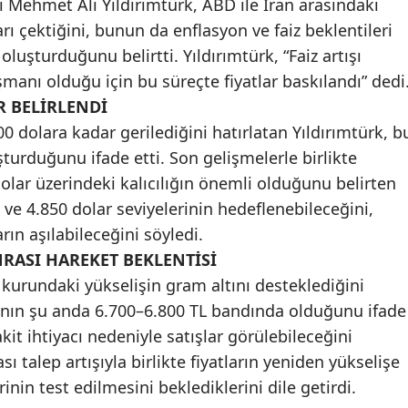
ı Mehmet Ali Yıldırımtürk, ABD ile İran arasındaki
Malatya
arı çektiğini, bunun da enflasyon ve faiz beklentileri
oluşturduğunu belirtti. Yıldırımtürk, “Faiz artışı
Manisa
şmanı olduğu için bu süreçte fiyatlar baskılandı” dedi
Kahramanmaraş
R BELİRLENDİ
0 dolara kadar gerilediğini hatırlatan Yıldırımtürk, b
Mardin
şturduğunu ifade etti. Son gelişmelerle birlikte
Muğla
olar üzerindeki kalıcılığın önemli olduğunu belirten
ve 4.850 dolar seviyelerinin hedeflenebileceğini,
Muş
arın aşılabileceğini söyledi.
Nevşehir
RASI HAREKET BEKLENTİSİ
 kurundaki yükselişin gram altını desteklediğini
Niğde
tının şu anda 6.700–6.800 TL bandında olduğunu ifade
Ordu
it ihtiyacı nedeniyle satışlar görülebileceğini
talep artışıyla birlikte fiyatların yeniden yükselişe
Rize
inin test edilmesini beklediklerini dile getirdi.
Sakarya