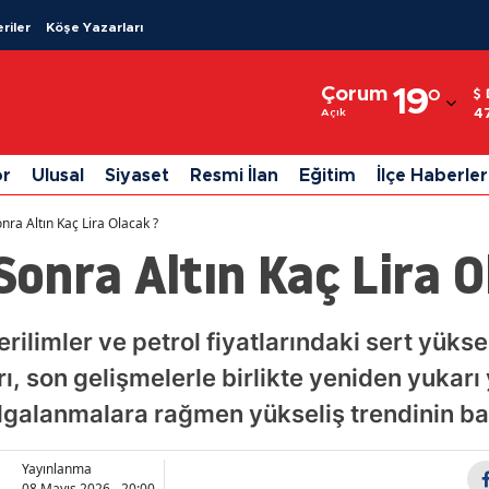
riler
Köşe Yazarları
Adana
Çorum
19
°
Adıyaman
4
Açık
Afyonkarahisar
or
Ulusal
Siyaset
Resmi İlan
Eğitim
İlçe Haberler
Ağrı
ra Altın Kaç Lira Olacak ?
Amasya
onra Altın Kaç Lira O
Ankara
Antalya
erilimler ve petrol fiyatlarındaki sert yüks
arı, son gelişmelerle birlikte yeniden yukarı
Artvin
lgalanmalara rağmen yükseliş trendinin ba
Aydın
Balıkesir
Yayınlanma
08 Mayıs 2026 - 20:00