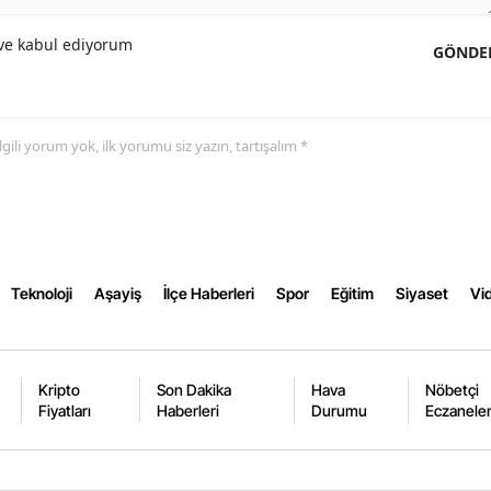
Yalova
e kabul ediyorum
GÖNDE
Karabük
Kilis
 ilgili yorum yok, ilk yorumu siz yazın, tartışalım *
Osmaniye
Düzce
Teknoloji
Aşayiş
İlçe Haberleri
Spor
Eğitim
Siyaset
Vid
Kripto
Son Dakika
Hava
Nöbetçi
Fiyatları
Haberleri
Durumu
Eczanele