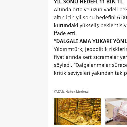
YIL SONU HEDEFİ 11 BİN TL
Altında orta ve uzun vadeli be
altın için yıl sonu hedefini 6.0
kurundaki yükseliş beklentisi
ifade etti.
“DALGALI AMA YUKARI YÖN
Yıldırımtürk, jeopolitik riskl
fiyatlarında sert sıçramalar yer
söyledi. “Dalgalanmalar sürece
kritik seviyeleri yakından taki
YAZAR: Haber Merkezi