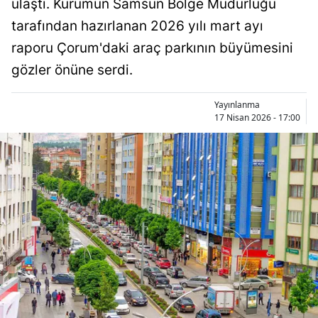
ulaştı. Kurumun Samsun Bölge Müdürlüğü
Bilecik
tarafından hazırlanan 2026 yılı mart ayı
Bingöl
raporu Çorum'daki araç parkının büyümesini
gözler önüne serdi.
Bitlis
Bolu
Yayınlanma
17 Nisan 2026 - 17:00
Burdur
Bursa
Çanakkale
Çankırı
Çorum
Denizli
Diyarbakır