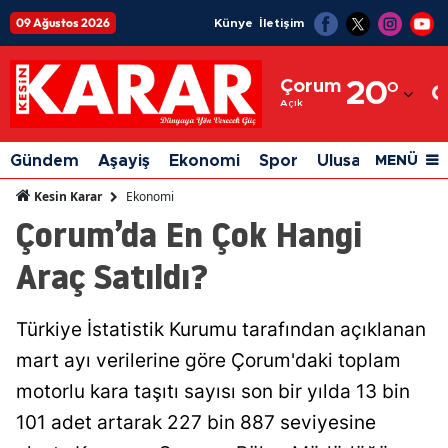
09 Ağustos 2026
Künye
İletişim
Adana
Çorum
20
°
Adıyaman
Açık
Afyonkarahisar
Gündem
Aşayiş
Ekonomi
Spor
Ulusal
Siyaset
MENÜ
Ağrı
Ekonomi
Kesin Karar
Çorum’da En Çok Hangi
Amasya
Araç Satıldı?
Ankara
Antalya
Türkiye İstatistik Kurumu tarafından açıklanan
Artvin
mart ayı verilerine göre Çorum'daki toplam
Aydın
motorlu kara taşıtı sayısı son bir yılda 13 bin
101 adet artarak 227 bin 887 seviyesine
Balıkesir