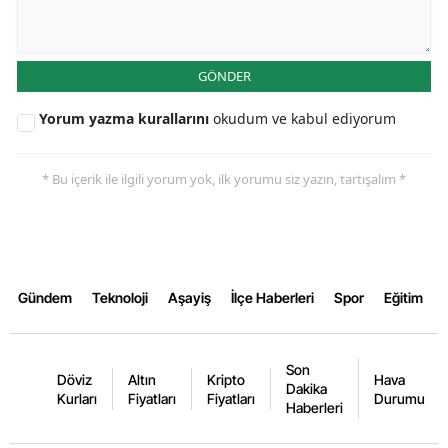
Yalova
GÖNDER
Karabük
Yorum yazma kurallarını
okudum ve kabul ediyorum
Kilis
Osmaniye
* Bu içerik ile ilgili yorum yok, ilk yorumu siz yazın, tartışalım *
Düzce
Gündem
Teknoloji
Aşayiş
İlçe Haberleri
Spor
Eğitim
Son
Döviz
Altın
Kripto
Hava
Dakika
Kurları
Fiyatları
Fiyatları
Durumu
Haberleri