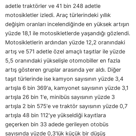
adetle traktörler ve 41 bin 248 adetle
Malatya
motosikletler izledi. Araç türlerindeki yıllık
Manisa
değişim oranları incelendiğinde en yüksek artışın
yüzde 18,1 ile motosikletlerde yaşandığı gözlendi.
Kahramanmaraş
Motosikletlerin ardından yüzde 12,2 oranındaki
Mardin
artış ve 571 adetle özel amaçlı taşıtlar ile yüzde
Muğla
5,5 oranındaki yükselişle otomobiller en fazla
artış gösteren gruplar arasında yer aldı. Diğer
Muş
taşıt türlerinde ise kamyon sayısının yüzde 3,4
Nevşehir
artışla 6 bin 369'a, kamyonet sayısının yüzde 3,1
Niğde
artışla 26 bin 1'e, minibüs sayısının yüzde 3
artışla 2 bin 575'e ve traktör sayısının yüzde 0,7
Ordu
artışla 48 bin 112'ye yükseldiği kayıtlara
Rize
geçerken bin 33 adede gerileyen otobüs
sayısında yüzde 0,3'lük küçük bir düşüş
Sakarya