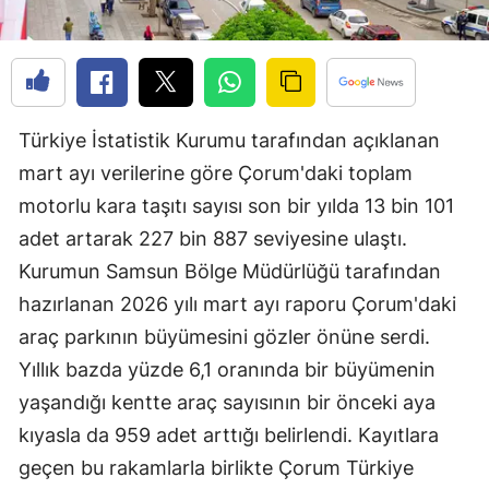
Edirne
Elazığ
Erzincan
Türkiye İstatistik Kurumu tarafından açıklanan
Erzurum
mart ayı verilerine göre Çorum'daki toplam
motorlu kara taşıtı sayısı son bir yılda 13 bin 101
Eskişehir
adet artarak 227 bin 887 seviyesine ulaştı.
Gaziantep
Kurumun Samsun Bölge Müdürlüğü tarafından
Giresun
hazırlanan 2026 yılı mart ayı raporu Çorum'daki
araç parkının büyümesini gözler önüne serdi.
Gümüşhane
Yıllık bazda yüzde 6,1 oranında bir büyümenin
Hakkari
yaşandığı kentte araç sayısının bir önceki aya
Hatay
kıyasla da 959 adet arttığı belirlendi. Kayıtlara
geçen bu rakamlarla birlikte Çorum Türkiye
Isparta