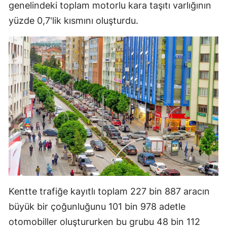
genelindeki toplam motorlu kara taşıtı varlığının
Mersin
yüzde 0,7'lik kısmını oluşturdu.
İstanbul
İzmir
Kars
Kastamonu
Kayseri
Kırklareli
Kırşehir
Kocaeli
Kentte trafiğe kayıtlı toplam 227 bin 887 aracın
Konya
büyük bir çoğunluğunu 101 bin 978 adetle
otomobiller oluştururken bu grubu 48 bin 112
Kütahya