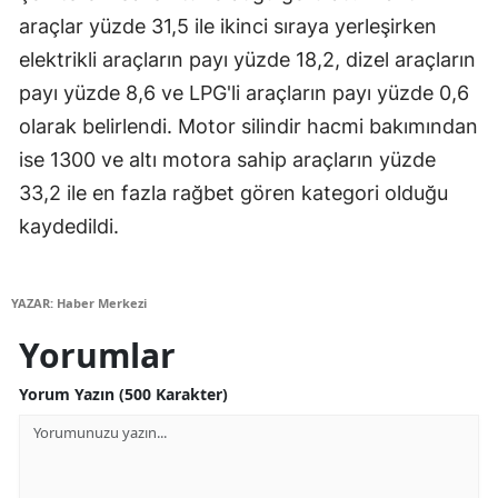
araçlar yüzde 31,5 ile ikinci sıraya yerleşirken
Yozgat
elektrikli araçların payı yüzde 18,2, dizel araçların
Zonguldak
payı yüzde 8,6 ve LPG'li araçların payı yüzde 0,6
olarak belirlendi. Motor silindir hacmi bakımından
Aksaray
ise 1300 ve altı motora sahip araçların yüzde
Bayburt
33,2 ile en fazla rağbet gören kategori olduğu
Karaman
kaydedildi.
Kırıkkale
YAZAR: Haber Merkezi
Batman
Yorumlar
Şırnak
Yorum Yazın (500 Karakter)
Bartın
Ardahan
Iğdır