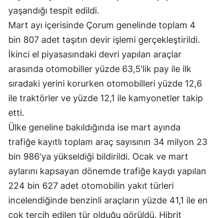
yaşandığı tespit edildi.
Samsun
Mart ayı içerisinde Çorum genelinde toplam 4
Siirt
bin 807 adet taşıtın devir işlemi gerçekleştirildi.
İkinci el piyasasındaki devri yapılan araçlar
Sinop
arasında otomobiller yüzde 63,5'lik pay ile ilk
Sivas
sıradaki yerini korurken otomobilleri yüzde 12,6
Tekirdağ
ile traktörler ve yüzde 12,1 ile kamyonetler takip
etti.
Tokat
Ülke geneline bakıldığında ise mart ayında
Trabzon
trafiğe kayıtlı toplam araç sayısının 34 milyon 23
Tunceli
bin 986'ya yükseldiği bildirildi. Ocak ve mart
aylarını kapsayan dönemde trafiğe kaydı yapılan
Şanlıurfa
224 bin 627 adet otomobilin yakıt türleri
Uşak
incelendiğinde benzinli araçların yüzde 41,1 ile en
çok tercih edilen tür olduğu görüldü. Hibrit
Van