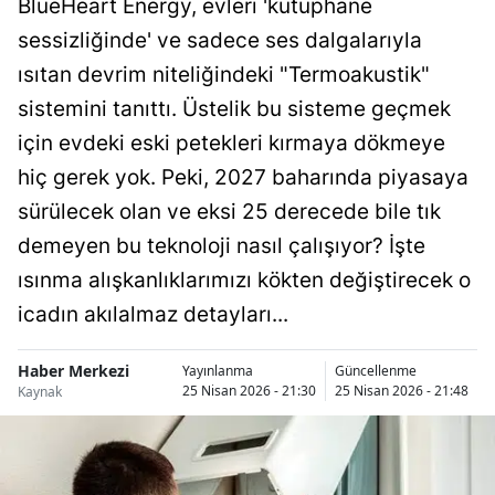
BlueHeart Energy, evleri 'kütüphane
Bilecik
sessizliğinde' ve sadece ses dalgalarıyla
Bingöl
ısıtan devrim niteliğindeki "Termoakustik"
sistemini tanıttı. Üstelik bu sisteme geçmek
Bitlis
için evdeki eski petekleri kırmaya dökmeye
Bolu
hiç gerek yok. Peki, 2027 baharında piyasaya
Burdur
sürülecek olan ve eksi 25 derecede bile tık
demeyen bu teknoloji nasıl çalışıyor? İşte
Bursa
ısınma alışkanlıklarımızı kökten değiştirecek o
Çanakkale
icadın akılalmaz detayları...
Çankırı
Haber Merkezi
Yayınlanma
Güncellenme
Çorum
25 Nisan 2026 - 21:30
25 Nisan 2026 - 21:48
Kaynak
Denizli
Diyarbakır