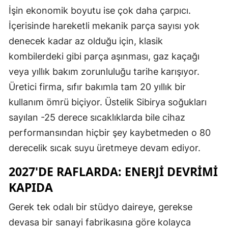
İşin ekonomik boyutu ise çok daha çarpıcı.
Yozgat
İçerisinde hareketli mekanik parça sayısı yok
Zonguldak
denecek kadar az olduğu için, klasik
kombilerdeki gibi parça aşınması, gaz kaçağı
Aksaray
veya yıllık bakım zorunluluğu tarihe karışıyor.
Bayburt
Üretici firma, sıfır bakımla tam 20 yıllık bir
kullanım ömrü biçiyor. Üstelik Sibirya soğukları
Karaman
sayılan -25 derece sıcaklıklarda bile cihaz
Kırıkkale
performansından hiçbir şey kaybetmeden o 80
Batman
derecelik sıcak suyu üretmeye devam ediyor.
Şırnak
2027'DE RAFLARDA: ENERJI DEVRIMI
KAPIDA
Bartın
Ardahan
Gerek tek odalı bir stüdyo daireye, gerekse
devasa bir sanayi fabrikasına göre kolayca
Iğdır