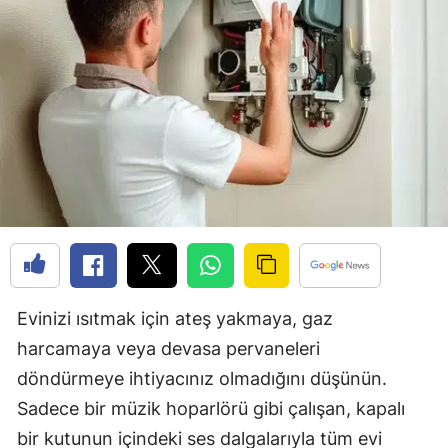
Edirne
Elazığ
Erzincan
Erzurum
Eskişehir
Gaziantep
Giresun
Gümüşhane
Evinizi ısıtmak için ateş yakmaya, gaz
harcamaya veya devasa pervaneleri
Hakkari
döndürmeye ihtiyacınız olmadığını düşünün.
Hatay
Sadece bir müzik hoparlörü gibi çalışan, kapalı
Isparta
bir kutunun içindeki ses dalgalarıyla tüm evi