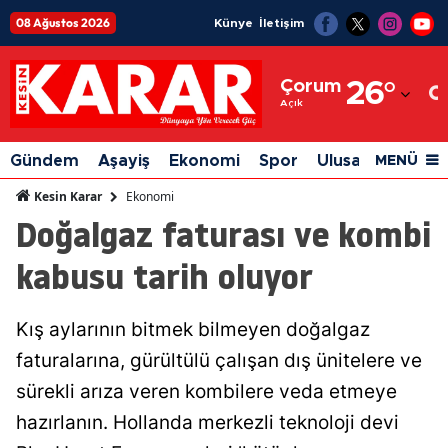
08 Ağustos 2026
Künye
İletişim
Adana
Çorum
26
°
Adıyaman
Açık
Afyonkarahisar
Gündem
Aşayiş
Ekonomi
Spor
Ulusal
Siyaset
MENÜ
Ağrı
Ekonomi
Kesin Karar
Doğalgaz faturası ve kombi
Amasya
kabusu tarih oluyor
Ankara
Antalya
Kış aylarının bitmek bilmeyen doğalgaz
Artvin
faturalarına, gürültülü çalışan dış ünitelere ve
Aydın
sürekli arıza veren kombilere veda etmeye
hazırlanın. Hollanda merkezli teknoloji devi
Balıkesir