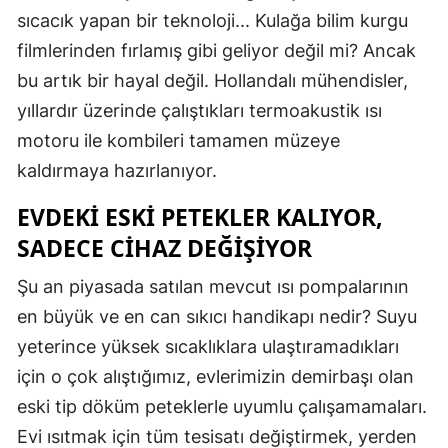
sıcacık yapan bir teknoloji... Kulağa bilim kurgu
Mersin
filmlerinden fırlamış gibi geliyor değil mi? Ancak
İstanbul
bu artık bir hayal değil. Hollandalı mühendisler,
İzmir
yıllardır üzerinde çalıştıkları termoakustik ısı
motoru ile kombileri tamamen müzeye
Kars
kaldırmaya hazırlanıyor.
Kastamonu
EVDEKI ESKI PETEKLER KALIYOR,
Kayseri
SADECE CIHAZ DEĞIŞIYOR
Kırklareli
Şu an piyasada satılan mevcut ısı pompalarının
Kırşehir
en büyük ve en can sıkıcı handikapı nedir? Suyu
yeterince yüksek sıcaklıklara ulaştıramadıkları
Kocaeli
için o çok alıştığımız, evlerimizin demirbaşı olan
Konya
eski tip döküm peteklerle uyumlu çalışamamaları.
Evi ısıtmak için tüm tesisatı değiştirmek, yerden
Kütahya