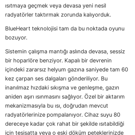
ısıtmaya geçmek veya devasa yeni nesil
Malatya
radyatörler taktırmak zorunda kalıyorduk.
Manisa
BlueHeart teknolojisi tam da bu noktada oyunu
Kahramanmaraş
bozuyor.
Mardin
Sistemin çalışma mantığı aslında devasa, sessiz
Muğla
bir hoparlöre benziyor. Kapalı bir devrenin
içindeki zararsız helyum gazına saniyede tam 60
Muş
kez çarpan ses dalgaları gönderiliyor. Bu
Nevşehir
inanılmaz hızdaki sıkışma ve genleşme, gazın
Niğde
aniden aşırı ısınmasını sağlıyor. Özel bir aktarım
mekanizmasıyla bu ısı, doğrudan mevcut
Ordu
radyatörlerinize pompalanıyor. Cihaz suyu 80
Rize
dereceye kadar çok rahat bir şekilde ısıtabildiği
için tesisatta veya o eski döküm peteklerinizde
Sakarya