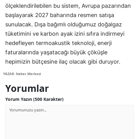
ölçeklendirilebilen bu sistem, Avrupa pazarından
Yalova
başlayarak 2027 baharında resmen satışa
sunulacak. Dışa bağımlı olduğumuz doğalgaz
Karabük
tüketimini ve karbon ayak izini sıfıra indirmeyi
Kilis
hedefleyen termoakustik teknoloji, enerji
Osmaniye
faturalarında yaşatacağı büyük çöküşle
hepimizin bütçesine ilaç olacak gibi duruyor.
Düzce
YAZAR: Haber Merkezi
Yorumlar
Yorum Yazın (500 Karakter)