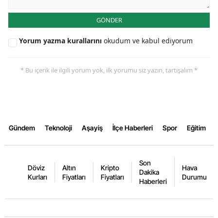
GÖNDER
Yorum yazma kurallarını
okudum ve kabul ediyorum
* Bu içerik ile ilgili yorum yok, ilk yorumu siz yazın, tartışalım *
Gündem
Teknoloji
Aşayiş
İlçe Haberleri
Spor
Eğitim
Son
Döviz
Altın
Kripto
Hava
Dakika
Kurları
Fiyatları
Fiyatları
Durumu
Haberleri