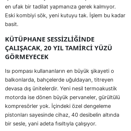
en ufak bir tadilat yapmanıza gerek kalmıyor.
Samsun
Eski kombiyi sök, yeni kutuyu tak. İşlem bu kadar
Siirt
basit.
Sinop
KÜTÜPHANE SESSIZLIĞINDE
Sivas
ÇALIŞACAK, 20 YIL TAMIRCI YÜZÜ
GÖRMEYECEK
Tekirdağ
Tokat
Isı pompası kullananların en büyük şikayeti o
balkonlarda, bahçelerde uğuldayan, titreyen
Trabzon
devasa dış ünitelerdir. Yeni nesil termoakustik
Tunceli
motorda ise dönen büyük pervaneler, gürültülü
Şanlıurfa
kompresörler yok. İçindeki özel dengeleme
pistonları sayesinde cihaz, 40 desibelin altında
Uşak
bir sesle, yani adeta fısıltıyla çalışıyor.
Van