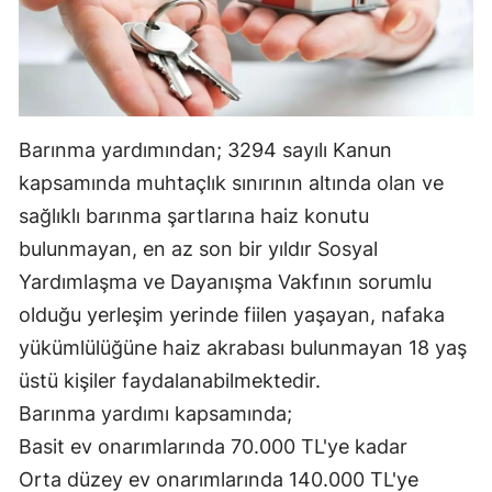
Malatya
Manisa
Kahramanmaraş
Barınma yardımından; 3294 sayılı Kanun
Mardin
kapsamında muhtaçlık sınırının altında olan ve
Muğla
sağlıklı barınma şartlarına haiz konutu
bulunmayan, en az son bir yıldır Sosyal
Muş
Yardımlaşma ve Dayanışma Vakfının sorumlu
Nevşehir
olduğu yerleşim yerinde fiilen yaşayan, nafaka
yükümlülüğüne haiz akrabası bulunmayan 18 yaş
Niğde
üstü kişiler faydalanabilmektedir.
Ordu
Barınma yardımı kapsamında;
Rize
Basit ev onarımlarında 70.000 TL'ye kadar
Orta düzey ev onarımlarında 140.000 TL'ye
Sakarya