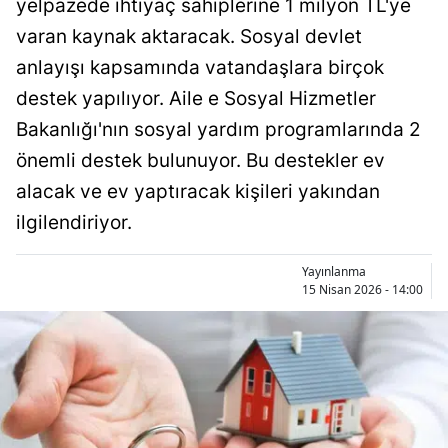
yelpazede ihtiyaç sahiplerine 1 milyon TL'ye
Bilecik
varan kaynak aktaracak. Sosyal devlet
Bingöl
anlayışı kapsamında vatandaşlara birçok
destek yapılıyor. Aile e Sosyal Hizmetler
Bitlis
Bakanlığı'nın sosyal yardım programlarında 2
Bolu
önemli destek bulunuyor. Bu destekler ev
Burdur
alacak ve ev yaptıracak kişileri yakından
ilgilendiriyor.
Bursa
Çanakkale
Yayınlanma
15 Nisan 2026 - 14:00
Çankırı
Çorum
Denizli
Diyarbakır