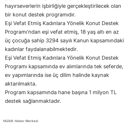
hayırseverlerin işbirliğiyle gerçekleştirilecek olan
Yozgat
bir konut destek programıdır.
Zonguldak
Eşi Vefat Etmiş Kadınlara Yönelik Konut Destek
Programı'ndan eşi vefat etmiş, 18 yaş altı en az
Aksaray
üç çocuğa sahip 3294 sayılı Kanun kapsamındaki
Bayburt
kadınlar faydalanabilmektedir.
Eşi Vefat Etmiş Kadınlara Yönelik Konut Destek
Karaman
Programı kapsamında ev alımlarında tek seferde,
Kırıkkale
ev yapımlarında ise üç dilim halinde kaynak
Batman
aktarılmakta.
Program kapsamında hane başına 1 milyon TL
Şırnak
destek sağlanmaktadır.
Bartın
Ardahan
YAZAR: Haber Merkezi
Iğdır