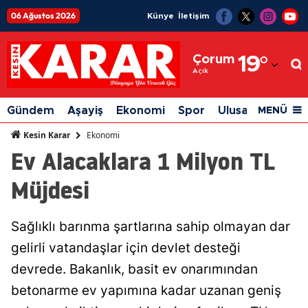
06 Ağustos 2026
Künye
İletişim
Adana
Çorum
19
°
Adıyaman
Açık
Afyonkarahisar
Gündem
Aşayiş
Ekonomi
Spor
Ulusal
Siyaset
MENÜ
Ağrı
Ekonomi
Kesin Karar
Ev Alacaklara 1 Milyon TL
Amasya
Müjdesi
Ankara
Antalya
Sağlıklı barınma şartlarına sahip olmayan dar
Artvin
gelirli vatandaşlar için devlet desteği
Aydın
devrede. Bakanlık, basit ev onarımından
betonarme ev yapımına kadar uzanan geniş
Balıkesir