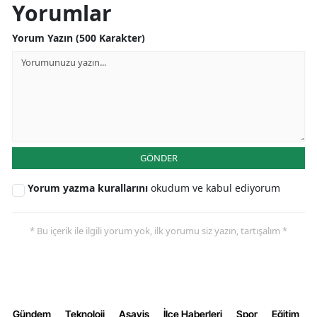
Yorumlar
Yalova
Yorum Yazın (500 Karakter)
Karabük
Kilis
Osmaniye
Düzce
GÖNDER
Yorum yazma kurallarını
okudum ve kabul ediyorum
* Bu içerik ile ilgili yorum yok, ilk yorumu siz yazın, tartışalım *
Gündem
Teknoloji
Aşayiş
İlçe Haberleri
Spor
Eğitim