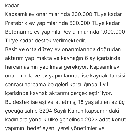
kadar
Samsun
Kapsamlı ev onarımlarında 200.000 TL'ye kadar
Siirt
Prefabrik ev yapımlarında 600.000 TL'ye kadar
Betonarme ev yapımları/ev alımlarında 1.000.000
Sinop
TL'ye kadar destek verilmektedir.
Sivas
Basit ve orta düzey ev onarımlarında doğrudan
aktarım yapılmakta ve kaynağın 6 ay içerisinde
Tekirdağ
harcamasının yapılması gerekiyor. Kapsamlı ev
Tokat
onarımında ve ev yapımlarında ise kaynak tahsisi
Trabzon
sonrası harcama belgeleri karşılığında 1 yıl
içerisinde kaynak aktarımı gerçekleştiriliyor.
Tunceli
Bu destek ise eşi vefat etmiş, 18 yaş altı en az üç
Şanlıurfa
çocuğa sahip 3294 Sayılı Kanun kapsamındaki
Uşak
kadınlara yönelik ülke genelinde 2023 adet konut
yapımını hedefleyen, yerel yönetimler ve
Van