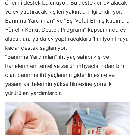
önemli destek bulunuyor. Bu destekler ev alacak
Mersin
ve ev yaptıracak kişileri yakından ilgilendiriyor.
Barınma Yardımları" ve "Eşi Vefat Etmiş Kadınlara
İstanbul
Yönelik Konut Destek Programı" kapsamında ev
İzmir
alacaklara ya da ev yaptıracaklara 1 milyon liraya
Kars
kadar destek sağlanıyor.
"Barınma Yardımları" ihtiyaç sahibi kişi ve
Kastamonu
hanelerin en temel ve zaruri ihtiyaçlarından biri
Kayseri
olan barınma ihtiyaçlarının giderilmesine ve
Kırklareli
yaşam kalitelerinin yükseltilmesine yönelik
yürütülen yardımlardır.
Kırşehir
Kocaeli
Konya
Kütahya