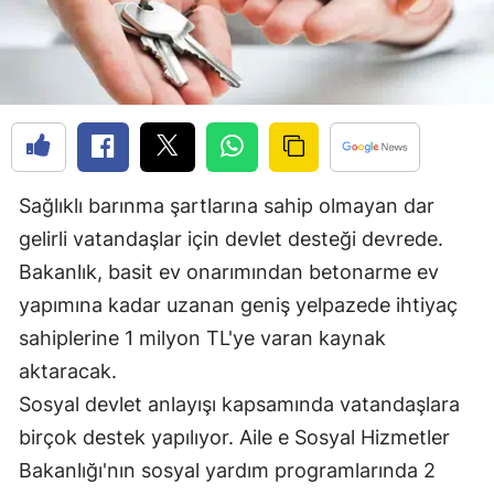
Edirne
Elazığ
Erzincan
Erzurum
Sağlıklı barınma şartlarına sahip olmayan dar
Eskişehir
gelirli vatandaşlar için devlet desteği devrede.
Gaziantep
Bakanlık, basit ev onarımından betonarme ev
Giresun
yapımına kadar uzanan geniş yelpazede ihtiyaç
sahiplerine 1 milyon TL'ye varan kaynak
Gümüşhane
aktaracak.
Hakkari
Sosyal devlet anlayışı kapsamında vatandaşlara
Hatay
birçok destek yapılıyor. Aile e Sosyal Hizmetler
Bakanlığı'nın sosyal yardım programlarında 2
Isparta