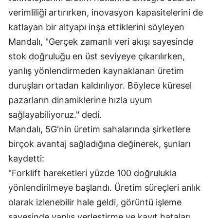
verimliliği artırırken, inovasyon kapasitelerini de
Samsun
katlayan bir altyapı inşa ettiklerini söyleyen
Siirt
Mandalı, "Gerçek zamanlı veri akışı sayesinde
stok doğruluğu en üst seviyeye çıkarılırken,
Sinop
yanlış yönlendirmeden kaynaklanan üretim
Sivas
duruşları ortadan kaldırılıyor. Böylece küresel
Tekirdağ
pazarların dinamiklerine hızla uyum
sağlayabiliyoruz." dedi.
Tokat
Mandalı, 5G'nin üretim sahalarında şirketlere
Trabzon
birçok avantaj sağladığına değinerek, şunları
Tunceli
kaydetti:
"Forklift hareketleri yüzde 100 doğrulukla
Şanlıurfa
yönlendirilmeye başlandı. Üretim süreçleri anlık
Uşak
olarak izlenebilir hale geldi, görüntü işleme
Van
sayesinde yanlış yerleştirme ve kayıt hataları