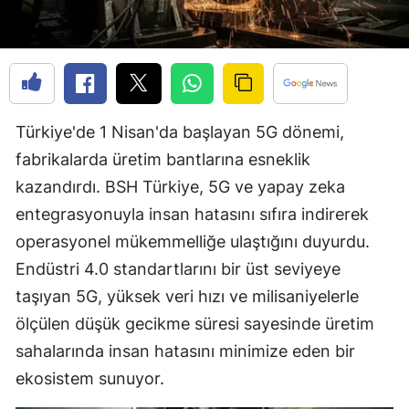
Edirne
Elazığ
Erzincan
Türkiye'de 1 Nisan'da başlayan 5G dönemi,
Erzurum
fabrikalarda üretim bantlarına esneklik
Eskişehir
kazandırdı. BSH Türkiye, 5G ve yapay zeka
Gaziantep
entegrasyonuyla insan hatasını sıfıra indirerek
operasyonel mükemmelliğe ulaştığını duyurdu.
Giresun
Endüstri 4.0 standartlarını bir üst seviyeye
Gümüşhane
taşıyan 5G, yüksek veri hızı ve milisaniyelerle
Hakkari
ölçülen düşük gecikme süresi sayesinde üretim
sahalarında insan hatasını minimize eden bir
Hatay
ekosistem sunuyor.
Isparta