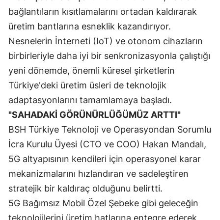
bağlantıların kısıtlamalarını ortadan kaldırarak
Malatya
üretim bantlarına esneklik kazandırıyor.
Manisa
Nesnelerin İnterneti (IoT) ve otonom cihazların
Kahramanmaraş
birbirleriyle daha iyi bir senkronizasyonla çalıştığı
yeni dönemde, önemli küresel şirketlerin
Mardin
Türkiye'deki üretim üsleri de teknolojik
Muğla
adaptasyonlarını tamamlamaya başladı.
"SAHADAKİ GÖRÜNÜRLÜĞÜMÜZ ARTTI"
Muş
BSH Türkiye Teknoloji ve Operasyondan Sorumlu
Nevşehir
İcra Kurulu Üyesi (CTO ve COO) Hakan Mandalı,
Niğde
5G altyapısının kendileri için operasyonel karar
mekanizmalarını hızlandıran ve sadeleştiren
Ordu
stratejik bir kaldıraç olduğunu belirtti.
Rize
5G Bağımsız Mobil Özel Şebeke gibi geleceğin
Sakarya
teknolojilerini üretim hatlarına entegre ederek