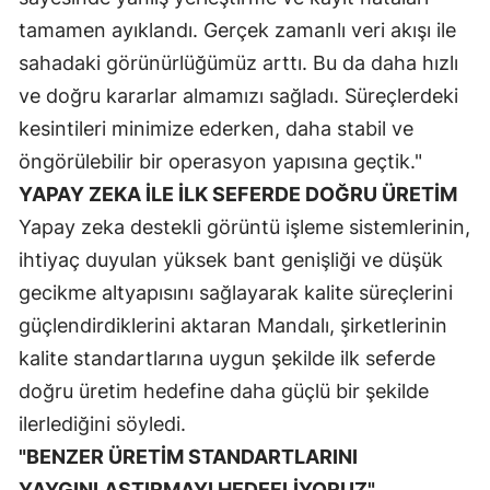
tamamen ayıklandı. Gerçek zamanlı veri akışı ile
Yozgat
sahadaki görünürlüğümüz arttı. Bu da daha hızlı
Zonguldak
ve doğru kararlar almamızı sağladı. Süreçlerdeki
kesintileri minimize ederken, daha stabil ve
Aksaray
öngörülebilir bir operasyon yapısına geçtik."
Bayburt
YAPAY ZEKA İLE İLK SEFERDE DOĞRU ÜRETİM
Karaman
Yapay zeka destekli görüntü işleme sistemlerinin,
ihtiyaç duyulan yüksek bant genişliği ve düşük
Kırıkkale
gecikme altyapısını sağlayarak kalite süreçlerini
Batman
güçlendirdiklerini aktaran Mandalı, şirketlerinin
Şırnak
kalite standartlarına uygun şekilde ilk seferde
doğru üretim hedefine daha güçlü bir şekilde
Bartın
ilerlediğini söyledi.
Ardahan
"BENZER ÜRETİM STANDARTLARINI
Iğdır
YAYGINLAŞTIRMAYI HEDEFLİYORUZ"