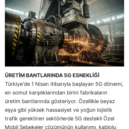
Mersin
İstanbul
İzmir
Kars
Kastamonu
Kayseri
ÜRETİM BANTLARINDA 5G ESNEKLİĞİ
Kırklareli
Türkiye'de 1 Nisan itibarıyla başlayan 5G dönemi,
Kırşehir
en somut karşılıklarından birini fabrikaların
üretim bantlarında gösteriyor. Özellikle beyaz
Kocaeli
eşya gibi yüksek hassasiyet ve yoğun lojistik
Konya
trafik gerektiren sektörlerde 5G destekli Özel
Kütahya
Mobil Şebekeler çözümünün kullanımı, kablolu