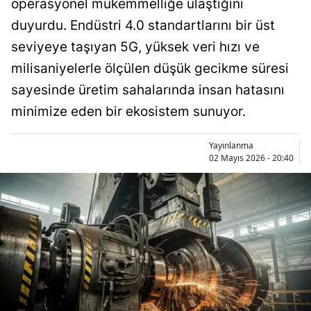
operasyonel mükemmelliğe ulaştığını
Bilecik
duyurdu. Endüstri 4.0 standartlarını bir üst
Bingöl
seviyeye taşıyan 5G, yüksek veri hızı ve
milisaniyelerle ölçülen düşük gecikme süresi
Bitlis
sayesinde üretim sahalarında insan hatasını
Bolu
minimize eden bir ekosistem sunuyor.
Burdur
Yayınlanma
Bursa
02 Mayıs 2026 - 20:40
Çanakkale
Çankırı
Çorum
Denizli
Diyarbakır