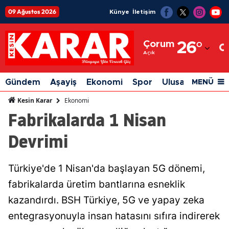
09 Ağustos 2026
Künye
İletişim
Adana
Çorum
26
°
Adıyaman
Açık
Afyonkarahisar
Gündem
Aşayiş
Ekonomi
Spor
Ulusal
Siyaset
MENÜ
Ağrı
Ekonomi
Kesin Karar
Fabrikalarda 1 Nisan
Amasya
Devrimi
Ankara
Antalya
Türkiye'de 1 Nisan'da başlayan 5G dönemi,
Artvin
fabrikalarda üretim bantlarına esneklik
Aydın
kazandırdı. BSH Türkiye, 5G ve yapay zeka
entegrasyonuyla insan hatasını sıfıra indirerek
Balıkesir