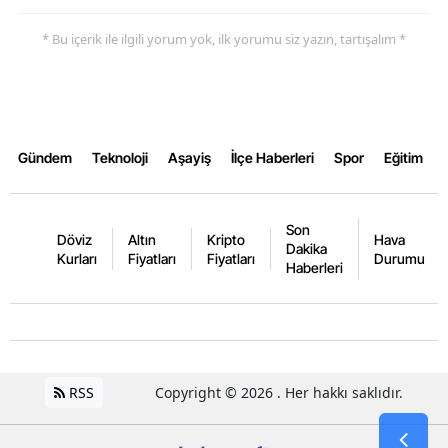
* Bu içerik ile ilgili yorum yok, ilk yorumu siz yazın, tartışalım *
Gündem
Teknoloji
Aşayiş
İlçe Haberleri
Spor
Eğitim
Son
Döviz
Altın
Kripto
Hava
Dakika
Kurları
Fiyatları
Fiyatları
Durumu
Haberleri
RSS
Copyright © 2026 . Her hakkı saklıdır.