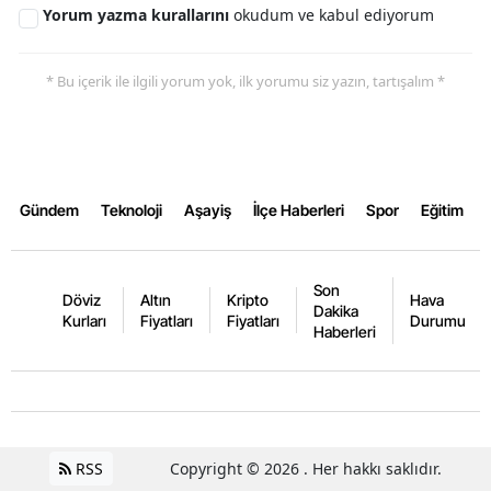
Yorum yazma kurallarını
okudum ve kabul ediyorum
Yozgat
* Bu içerik ile ilgili yorum yok, ilk yorumu siz yazın, tartışalım *
Zonguldak
Aksaray
Bayburt
Gündem
Teknoloji
Aşayiş
İlçe Haberleri
Spor
Eğitim
Karaman
Kırıkkale
Son
Döviz
Altın
Kripto
Hava
Batman
Dakika
Kurları
Fiyatları
Fiyatları
Durumu
Haberleri
Şırnak
Bartın
Ardahan
RSS
Copyright © 2026 . Her hakkı saklıdır.
Iğdır