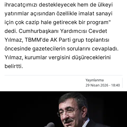
ihracatçımızı destekleyecek hem de ülkeyi
Bilecik
yatırımlar açısından özellikle imalat sanayi
Bingöl
için çok cazip hale getirecek bir program"
Bitlis
dedi. Cumhurbaşkanı Yardımcısı Cevdet
Yılmaz, TBMM'de AK Parti grup toplantısı
Bolu
öncesinde gazetecilerin sorularını cevapladı.
Burdur
Yılmaz, kurumlar vergisini düşüreceklerini
Bursa
belirtti.
Çanakkale
Yayınlanma
29 Nisan 2026 - 18:40
Çankırı
Çorum
Denizli
Diyarbakır