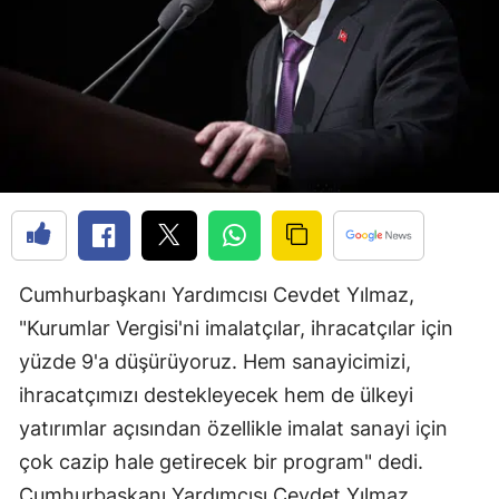
Edirne
Elazığ
Erzincan
Erzurum
Eskişehir
Gaziantep
Cumhurbaşkanı Yardımcısı Cevdet Yılmaz,
Giresun
"Kurumlar Vergisi'ni imalatçılar, ihracatçılar için
Gümüşhane
yüzde 9'a düşürüyoruz. Hem sanayicimizi,
Hakkari
ihracatçımızı destekleyecek hem de ülkeyi
yatırımlar açısından özellikle imalat sanayi için
Hatay
çok cazip hale getirecek bir program" dedi.
Isparta
Cumhurbaşkanı Yardımcısı Cevdet Yılmaz,