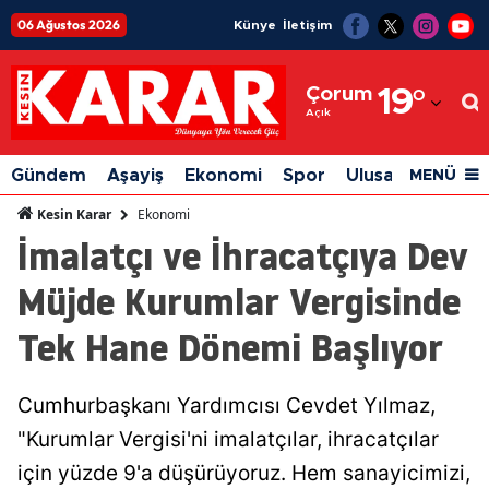
06 Ağustos 2026
Künye
İletişim
Adana
Çorum
19
°
Adıyaman
Açık
Afyonkarahisar
Gündem
Aşayiş
Ekonomi
Spor
Ulusal
Siyaset
MENÜ
Ağrı
Ekonomi
Kesin Karar
İmalatçı ve İhracatçıya Dev
Amasya
Müjde Kurumlar Vergisinde
Ankara
Tek Hane Dönemi Başlıyor
Antalya
Artvin
Cumhurbaşkanı Yardımcısı Cevdet Yılmaz,
Aydın
"Kurumlar Vergisi'ni imalatçılar, ihracatçılar
Balıkesir
için yüzde 9'a düşürüyoruz. Hem sanayicimizi,