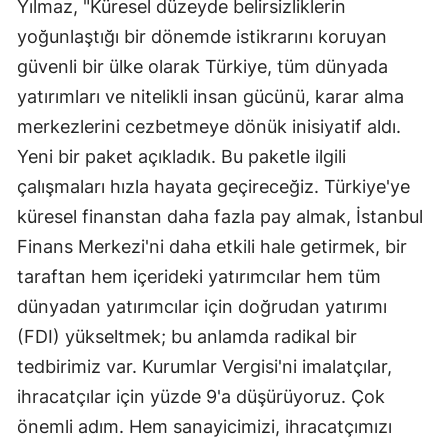
Yılmaz, "Küresel düzeyde belirsizliklerin
Malatya
yoğunlaştığı bir dönemde istikrarını koruyan
güvenli bir ülke olarak Türkiye, tüm dünyada
Manisa
yatırımları ve nitelikli insan gücünü, karar alma
Kahramanmaraş
merkezlerini cezbetmeye dönük inisiyatif aldı.
Mardin
Yeni bir paket açıkladık. Bu paketle ilgili
çalışmaları hızla hayata geçireceğiz. Türkiye'ye
Muğla
küresel finanstan daha fazla pay almak, İstanbul
Muş
Finans Merkezi'ni daha etkili hale getirmek, bir
taraftan hem içerideki yatırımcılar hem tüm
Nevşehir
dünyadan yatırımcılar için doğrudan yatırımı
Niğde
(FDI) yükseltmek; bu anlamda radikal bir
Ordu
tedbirimiz var. Kurumlar Vergisi'ni imalatçılar,
ihracatçılar için yüzde 9'a düşürüyoruz. Çok
Rize
önemli adım. Hem sanayicimizi, ihracatçımızı
Sakarya