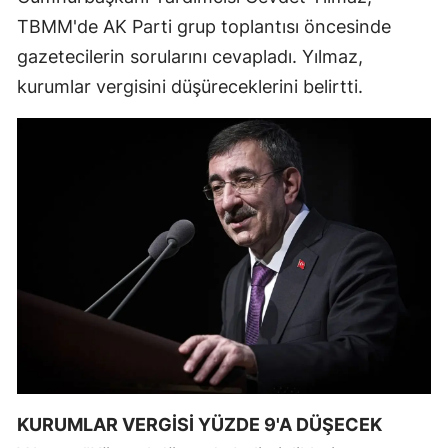
TBMM'de AK Parti grup toplantısı öncesinde
Mersin
gazetecilerin sorularını cevapladı. Yılmaz,
İstanbul
kurumlar vergisini düşüreceklerini belirtti.
İzmir
Kars
Kastamonu
Kayseri
Kırklareli
Kırşehir
Kocaeli
Konya
KURUMLAR VERGİSİ YÜZDE 9'A DÜŞECEK
Kütahya