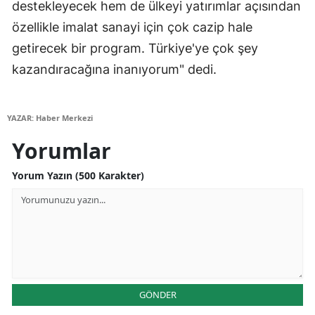
destekleyecek hem de ülkeyi yatırımlar açısından
Samsun
özellikle imalat sanayi için çok cazip hale
getirecek bir program. Türkiye'ye çok şey
Siirt
kazandıracağına inanıyorum" dedi.
Sinop
Sivas
YAZAR: Haber Merkezi
Tekirdağ
Yorumlar
Tokat
Yorum Yazın (500 Karakter)
Trabzon
Tunceli
Şanlıurfa
Uşak
GÖNDER
Van