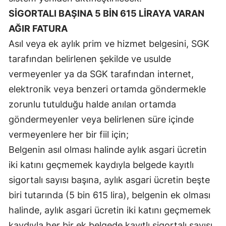
SİGORTALI BAŞINA 5 BİN 615 LİRAYA VARAN
Yozgat
AĞIR FATURA
Zonguldak
Asıl veya ek aylık prim ve hizmet belgesini, SGK
tarafından belirlenen şekilde ve usulde
Aksaray
vermeyenler ya da SGK tarafından internet,
Bayburt
elektronik veya benzeri ortamda göndermekle
Karaman
zorunlu tutulduğu halde anılan ortamda
göndermeyenler veya belirlenen süre içinde
Kırıkkale
vermeyenlere her bir fiil için;
Batman
Belgenin asıl olması halinde aylık asgari ücretin
Şırnak
iki katını geçmemek kaydıyla belgede kayıtlı
sigortalı sayısı başına, aylık asgari ücretin beşte
Bartın
biri tutarında (5 bin 615 lira), belgenin ek olması
Ardahan
halinde, aylık asgari ücretin iki katını geçmemek
kaydıyla her bir ek belgede kayıtlı sigortalı sayısı
Iğdır