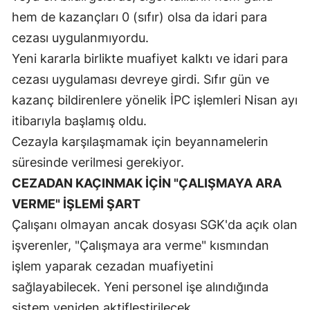
hem de kazançları 0 (sıfır) olsa da idari para
Samsun
cezası uygulanmıyordu.
Siirt
Yeni kararla birlikte muafiyet kalktı ve idari para
cezası uygulaması devreye girdi. Sıfır gün ve
Sinop
kazanç bildirenlere yönelik İPC işlemleri Nisan ayı
Sivas
itibarıyla başlamış oldu.
Tekirdağ
Cezayla karşılaşmamak için beyannamelerin
süresinde verilmesi gerekiyor.
Tokat
CEZADAN KAÇINMAK İÇİN "ÇALIŞMAYA ARA
Trabzon
VERME" İŞLEMİ ŞART
Tunceli
Çalışanı olmayan ancak dosyası SGK'da açık olan
işverenler, "Çalışmaya ara verme" kısmından
Şanlıurfa
işlem yaparak cezadan muafiyetini
Uşak
sağlayabilecek. Yeni personel işe alındığında
Van
sistem yeniden aktifleştirilecek.