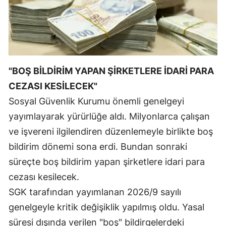
Mersin
İstanbul
İzmir
"BOŞ BİLDİRİM YAPAN ŞİRKETLERE İDARİ PARA
Kars
CEZASI KESİLECEK"
Kastamonu
Sosyal Güvenlik Kurumu önemli genelgeyi
yayımlayarak yürürlüğe aldı. Milyonlarca çalışan
Kayseri
ve işvereni ilgilendiren düzenlemeyle birlikte boş
Kırklareli
bildirim dönemi sona erdi. Bundan sonraki
Kırşehir
süreçte boş bildirim yapan şirketlere idari para
cezası kesilecek.
Kocaeli
SGK tarafından yayımlanan 2026/9 sayılı
Konya
genelgeyle kritik değişiklik yapılmış oldu. Yasal
Kütahya
süresi dışında verilen "boş" bildirgelerdeki