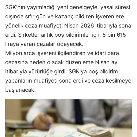
SGK'nın yayımladığı yeni genelgeyle, yasal süresi
Edirne
dışında sıfır gün ve kazanç bildiren işverenlere
Elazığ
yönelik ceza muafiyeti Nisan 2026 itibarıyla sona
Erzincan
erdi. Şirketler artık boş bildirimler için 5 bin 615
liraya varan cezalar ödeyecek.
Erzurum
Milyonlarca işvereni ilgilendiren ve idari para
Eskişehir
cezasına neden olacak düzenleme Nisan ayı
Gaziantep
itibarıyla yürürlüğe girdi. SGK'ya boş bildirim
yapanların muafiyeti sona erdi ve ceza kesilmeye
Giresun
başlanacak.
Gümüşhane
Hakkari
Hatay
Isparta