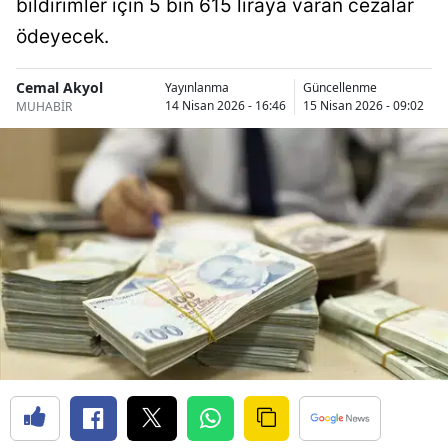
bildirimler için 5 bin 615 liraya varan cezalar
Bilecik
ödeyecek.
Bingöl
Cemal Akyol
Yayınlanma
Güncellenme
Bitlis
14 Nisan 2026 - 16:46
15 Nisan 2026 - 09:02
MUHABİR
Bolu
Burdur
Bursa
Çanakkale
Çankırı
Çorum
Denizli
Diyarbakır