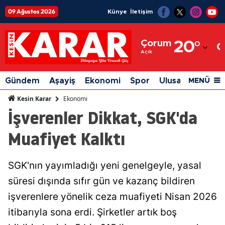
09 Ağustos 2026
Künye
İletişim
Adana
Çorum
20
°
Adıyaman
Açık
Afyonkarahisar
Gündem
Aşayiş
Ekonomi
Spor
Ulusal
Siyaset
MENÜ
Ağrı
Ekonomi
Kesin Karar
İşverenler Dikkat, SGK'da
Amasya
Muafiyet Kalktı
Ankara
Antalya
SGK'nın yayımladığı yeni genelgeyle, yasal
Artvin
süresi dışında sıfır gün ve kazanç bildiren
Aydın
işverenlere yönelik ceza muafiyeti Nisan 2026
itibarıyla sona erdi. Şirketler artık boş
Balıkesir