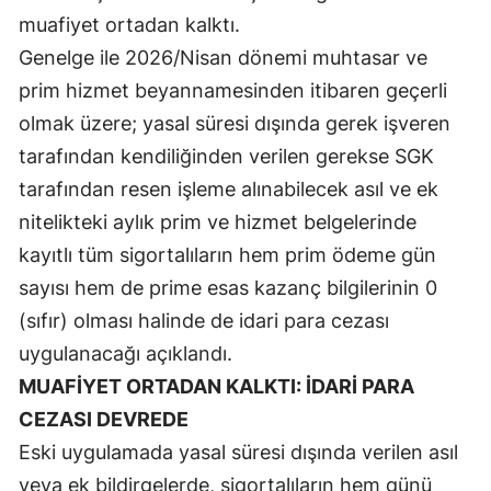
muafiyet ortadan kalktı.
Malatya
Genelge ile 2026/Nisan dönemi muhtasar ve
Manisa
prim hizmet beyannamesinden itibaren geçerli
olmak üzere; yasal süresi dışında gerek işveren
Kahramanmaraş
tarafından kendiliğinden verilen gerekse SGK
Mardin
tarafından resen işleme alınabilecek asıl ve ek
Muğla
nitelikteki aylık prim ve hizmet belgelerinde
kayıtlı tüm sigortalıların hem prim ödeme gün
Muş
sayısı hem de prime esas kazanç bilgilerinin 0
Nevşehir
(sıfır) olması halinde de idari para cezası
Niğde
uygulanacağı açıklandı.
MUAFİYET ORTADAN KALKTI: İDARİ PARA
Ordu
CEZASI DEVREDE
Rize
Eski uygulamada yasal süresi dışında verilen asıl
Sakarya
veya ek bildirgelerde, sigortalıların hem günü