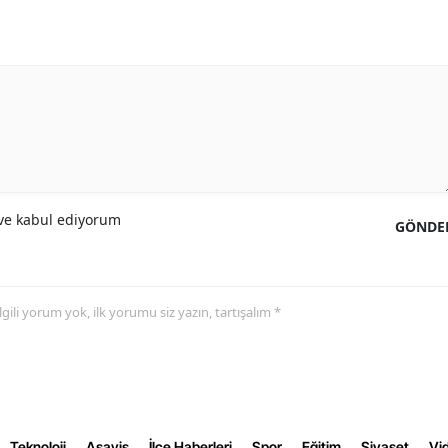
Yalova
Karabük
Kilis
Osmaniye
Düzce
e kabul ediyorum
GÖNDE
 ilgili yorum yok, ilk yorumu siz yazın, tartışalım *
Teknoloji
Aşayiş
İlçe Haberleri
Spor
Eğitim
Siyaset
Vid