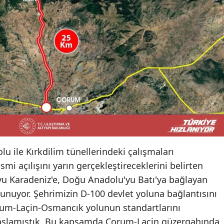
Mersin
İstanbul
İzmir
Kars
Kastamonu
Kayseri
Kırklareli
u ile Kırkdilim tünellerindeki çalışmaları
Kırşehir
smi açılışını yarın gerçekleştireceklerini belirten
Kocaeli
yu Karadeniz'e, Doğu Anadolu'yu Batı'ya bağlayan
unuyor. Şehrimizin D-100 devlet yoluna bağlantısını
Konya
rum-Laçin-Osmancık yolunun standartlarını
Kütahya
başlamıştık. Bu kapsamda Çorum-Laçin güzergahında