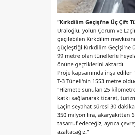
“Kırkdilim Geçişi'ne Üç Çift T
Uraloğlu, yolun Çorum ve Laçin
geçilebilen Kırkdilim mevkisine
güçleştiği Kırkdilim Geçişi'ne 
99 metre olan tünellerle heyela
önüne geçtiklerini aktardı.
Proje kapsamında inşa edilen T
T-3 Tüneli'nin 1553 metre oldu
"Hizmete sunulan 25 kilometre
katkı sağlanarak ticaret, turi
Laçin seyahat süresi 30 dakik
350 milyon lira, akaryakıttan 6
tasarruf edeceğiz, ayrıca çevr
azaltacağız."