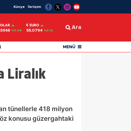
Künye
İletişim
OLAR
EURO
Ara
,5968
55,0794
%0.06
%0.12
i
MENÜ
 Liralık
an tünellerle 418 milyon
 söz konusu güzergahtaki