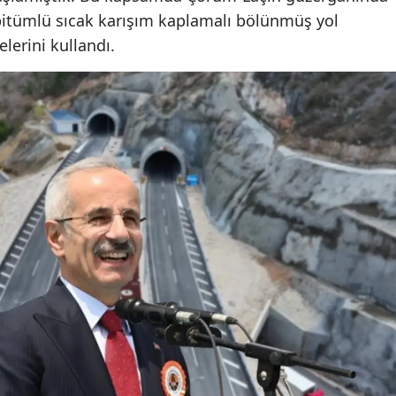
 bitümlü sıcak karışım kaplamalı bölünmüş yol
Malatya
elerini kullandı.
Manisa
Kahramanmaraş
Mardin
Muğla
Muş
Nevşehir
Niğde
Ordu
Rize
Sakarya