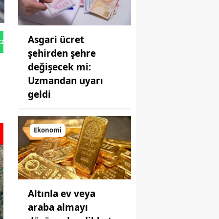
Asgari ücret
tan Gönder
şehirden şehre
değişecek mi:
Uzmandan uyarı
geldi
Ekonomi
Altınla ev veya
araba almayı