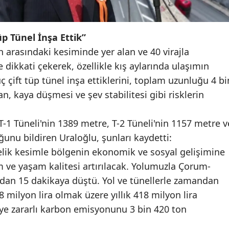
Samsun
üp Tünel İnşa Ettik”
Siirt
 arasındaki kesiminde yer alan ve 40 virajla
Sinop
 dikkati çekerek, özellikle kış aylarında ulaşımın
üç çift tüp tünel inşa ettiklerini, toplam uzunluğu 4 bi
Sivas
n, kaya düşmesi ve şev stabilitesi gibi risklerin
Tekirdağ
-1 Tüneli'nin 1389 metre, T-2 Tüneli'nin 1157 metre v
Tokat
ğunu bildiren Uraloğlu, şunları kaydetti:
Trabzon
lik kesimle bölgenin ekonomik ve sosyal gelişimine
Tunceli
zm ve yaşam kalitesi artırılacak. Yolumuzla Çorum-
adan 15 dakikaya düştü. Yol ve tünellerle zamandan
Şanlıurfa
8 milyon lira olmak üzere yıllık 418 milyon lira
Uşak
eye zararlı karbon emisyonunu 3 bin 420 ton
Van