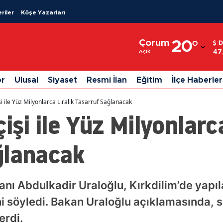
riler
Köşe Yazarları
Adana
Çorum
20
°
D
Adıyaman
47
Açık
Afyonkarahisar
or
Ulusal
Siyaset
Resmi İlan
Eğitim
İlçe Haberler
Ağrı
şi ile Yüz Milyonlarca Liralık Tasarruf Sağlanacak
Amasya
işi ile Yüz Milyonlarca
Ankara
ğlanacak
Antalya
Artvin
anı Abdulkadir Uraloğlu, Kırkdilim’de yapıl
Aydın
ğini söyledi. Bakan Uraloğlu açıklamasında,
Balıkesir
erdi.