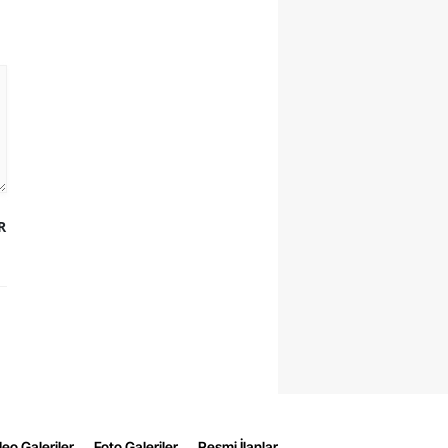
R
eo Galeriler
Foto Galeriler
Resmi İlanlar