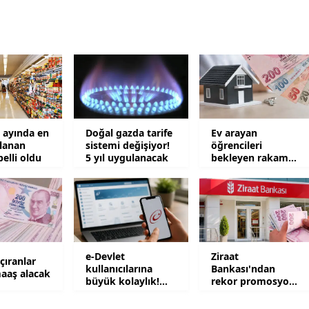
Yozgat
Zonguldak
Aksaray
Bayburt
ayında en
Doğal gazda tarife
Ev arayan
Karaman
lanan
sistemi değişiyor!
öğrencileri
belli oldu
5 yıl uygulanacak
bekleyen rakam
Kırıkkale
şaşkına çevirdi
Batman
Şırnak
Bartın
e-Devlet
Ziraat
açıranlar
kullanıcılarına
Bankası'ndan
aaş alacak
Ardahan
büyük kolaylık!
rekor promosyon!
Yıllardır
100 bin TL ödeme
bekleniyordu
yapılacak
Iğdır