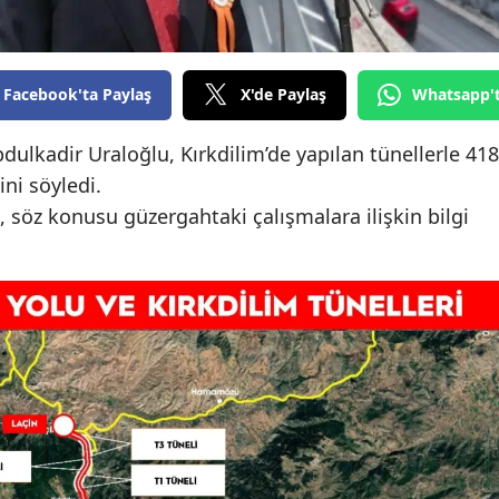
Edirne
Elazığ
Facebook'ta Paylaş
X'de Paylaş
Whatsapp'
Erzincan
dulkadir Uraloğlu, Kırkdilim’de yapılan tünellerle 418
Erzurum
ini söyledi.
Eskişehir
söz konusu güzergahtaki çalışmalara ilişkin bilgi
Gaziantep
Giresun
Gümüşhane
Hakkari
Hatay
Isparta