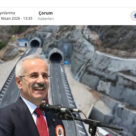
Bilecik
Çorum
yınlanma
 Nisan 2026 - 13:35
Bingöl
Haberleri
Bitlis
Bolu
Burdur
Bursa
Çanakkale
Çankırı
Çorum
Denizli
Diyarbakır