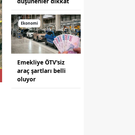
düşünenler dikkat
Ekonomi
Emekliye ÖTV'siz
araç şartları belli
oluyor