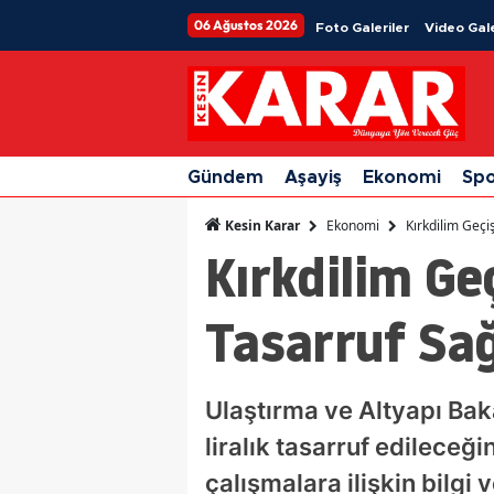
06 Ağustos 2026
Foto Galeriler
Video Gale
Gündem
Aşayiş
Ekonomi
Sp
Ekonomi
Kırkdilim Geçi
Kesin Karar
Kırkdilim Geç
Tasarruf Sa
Ulaştırma ve Altyapı Bak
liralık tasarruf edilece
çalışmalara ilişkin bilgi v