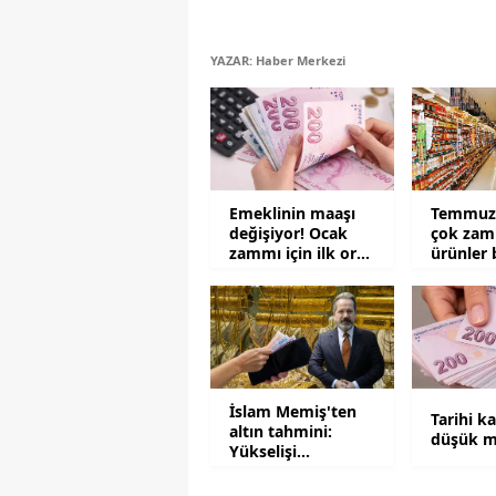
YAZAR: Haber Merkezi
Emeklinin maaşı
Temmuz 
değişiyor! Ocak
çok zam
zammı için ilk oran
ürünler 
açıklandı
İslam Memiş'ten
Tarihi k
altın tahmini:
düşük m
Yükselişi
tetikleyecek 2
senaryo