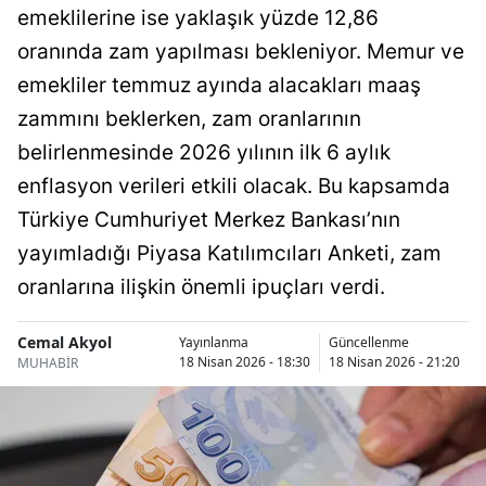
emeklilerine ise yaklaşık yüzde 12,86
Bilecik
oranında zam yapılması bekleniyor. Memur ve
Bingöl
emekliler temmuz ayında alacakları maaş
Bitlis
zammını beklerken, zam oranlarının
belirlenmesinde 2026 yılının ilk 6 aylık
Bolu
enflasyon verileri etkili olacak. Bu kapsamda
Burdur
Türkiye Cumhuriyet Merkez Bankası’nın
Bursa
yayımladığı Piyasa Katılımcıları Anketi, zam
oranlarına ilişkin önemli ipuçları verdi.
Çanakkale
Çankırı
Cemal Akyol
Yayınlanma
Güncellenme
18 Nisan 2026 - 18:30
18 Nisan 2026 - 21:20
MUHABİR
Çorum
Denizli
Diyarbakır