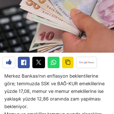
Edirne
Elazığ
Erzincan
Erzurum
Eskişehir
Gaziantep
Giresun
Merkez Bankası’nın enflasyon beklentilerine
Gümüşhane
göre; temmuzda SSK ve BAĞ-KUR emeklilerine
Hakkari
yüzde 17,08, memur ve memur emeklilerine ise
yaklaşık yüzde 12,86 oranında zam yapılması
Hatay
bekleniyor.
Isparta