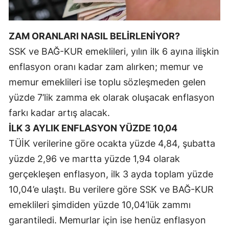
Malatya
ZAM ORANLARI NASIL BELİRLENİYOR?
Manisa
SSK ve BAĞ-KUR emeklileri, yılın ilk 6 ayına ilişkin
Kahramanmaraş
enflasyon oranı kadar zam alırken; memur ve
Mardin
memur emeklileri ise toplu sözleşmeden gelen
yüzde 7’lik zamma ek olarak oluşacak enflasyon
Muğla
farkı kadar artış alacak.
Muş
İLK 3 AYLIK ENFLASYON YÜZDE 10,04
Nevşehir
TÜİK verilerine göre ocakta yüzde 4,84, şubatta
yüzde 2,96 ve martta yüzde 1,94 olarak
Niğde
gerçekleşen enflasyon, ilk 3 ayda toplam yüzde
Ordu
10,04’e ulaştı. Bu verilere göre SSK ve BAĞ-KUR
emeklileri şimdiden yüzde 10,04’lük zammı
Rize
garantiledi. Memurlar için ise henüz enflasyon
Sakarya