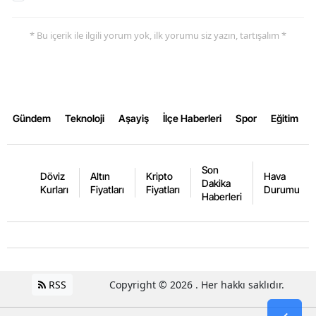
Yalova
* Bu içerik ile ilgili yorum yok, ilk yorumu siz yazın, tartışalım *
Karabük
Kilis
Osmaniye
Gündem
Teknoloji
Aşayiş
İlçe Haberleri
Spor
Eğitim
Düzce
Son
Döviz
Altın
Kripto
Hava
Dakika
Kurları
Fiyatları
Fiyatları
Durumu
Haberleri
RSS
Copyright © 2026 . Her hakkı saklıdır.