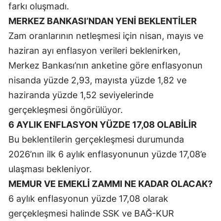
farkı oluşmadı.
Samsun
MERKEZ BANKASI’NDAN YENİ BEKLENTİLER
Zam oranlarının netleşmesi için nisan, mayıs ve
Siirt
haziran ayı enflasyon verileri beklenirken,
Sinop
Merkez Bankası’nın anketine göre enflasyonun
Sivas
nisanda yüzde 2,93, mayısta yüzde 1,82 ve
haziranda yüzde 1,52 seviyelerinde
Tekirdağ
gerçekleşmesi öngörülüyor.
Tokat
6 AYLIK ENFLASYON YÜZDE 17,08 OLABİLİR
Trabzon
Bu beklentilerin gerçekleşmesi durumunda
2026’nın ilk 6 aylık enflasyonunun yüzde 17,08’e
Tunceli
ulaşması bekleniyor.
Şanlıurfa
MEMUR VE EMEKLİ ZAMMI NE KADAR OLACAK?
6 aylık enflasyonun yüzde 17,08 olarak
Uşak
gerçekleşmesi halinde SSK ve BAĞ-KUR
Van