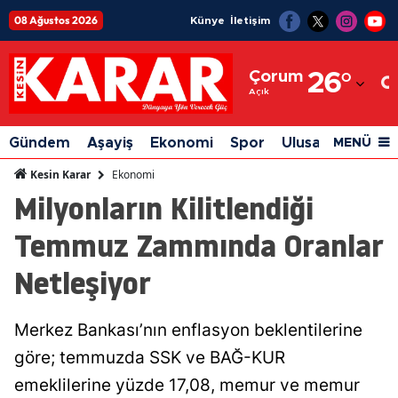
08 Ağustos 2026
Künye
İletişim
Adana
Çorum
26
°
Adıyaman
Açık
Afyonkarahisar
Gündem
Aşayiş
Ekonomi
Spor
Ulusal
Siyaset
MENÜ
Ağrı
Ekonomi
Kesin Karar
Milyonların Kilitlendiği
Amasya
Temmuz Zammında Oranlar
Ankara
Netleşiyor
Antalya
Artvin
Merkez Bankası’nın enflasyon beklentilerine
Aydın
göre; temmuzda SSK ve BAĞ-KUR
Balıkesir
emeklilerine yüzde 17,08, memur ve memur