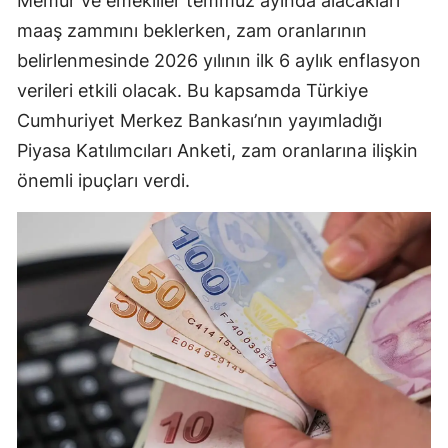
Memur ve emekliler temmuz ayında alacakları
Mersin
maaş zammını beklerken, zam oranlarının
belirlenmesinde 2026 yılının ilk 6 aylık enflasyon
İstanbul
verileri etkili olacak. Bu kapsamda Türkiye
İzmir
Cumhuriyet Merkez Bankası’nın yayımladığı
Piyasa Katılımcıları Anketi, zam oranlarına ilişkin
Kars
önemli ipuçları verdi.
Kastamonu
Kayseri
Kırklareli
Kırşehir
Kocaeli
Konya
Kütahya