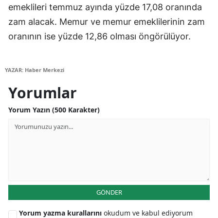
emeklileri temmuz ayında yüzde 17,08 oranında
Yozgat
zam alacak. Memur ve memur emeklilerinin zam
oranının ise yüzde 12,86 olması öngörülüyor.
Zonguldak
Aksaray
YAZAR: Haber Merkezi
Bayburt
Yorumlar
Karaman
Yorum Yazın (500 Karakter)
Kırıkkale
Batman
Şırnak
Bartın
GÖNDER
Ardahan
Yorum yazma kurallarını
okudum ve kabul ediyorum
Iğdır