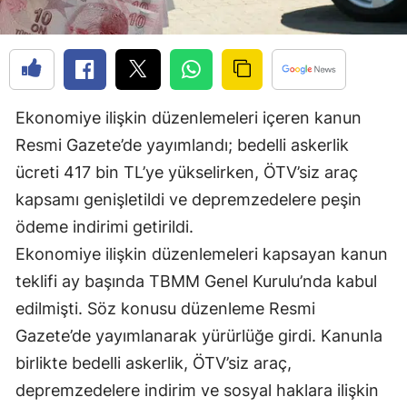
Edirne
Elazığ
Erzincan
Ekonomiye ilişkin düzenlemeleri içeren kanun
Erzurum
Resmi Gazete’de yayımlandı; bedelli askerlik
Eskişehir
ücreti 417 bin TL’ye yükselirken, ÖTV’siz araç
kapsamı genişletildi ve depremzedelere peşin
Gaziantep
ödeme indirimi getirildi.
Giresun
Ekonomiye ilişkin düzenlemeleri kapsayan kanun
teklifi ay başında TBMM Genel Kurulu’nda kabul
Gümüşhane
edilmişti. Söz konusu düzenleme Resmi
Hakkari
Gazete’de yayımlanarak yürürlüğe girdi. Kanunla
Hatay
birlikte bedelli askerlik, ÖTV’siz araç,
depremzedelere indirim ve sosyal haklara ilişkin
Isparta