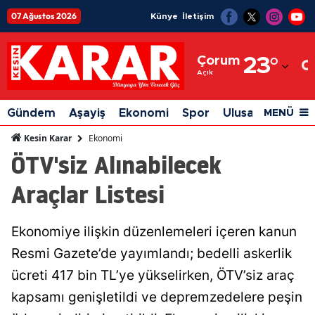
07 Ağustos 2026
Künye
İletişim
Adana
Çorum
23
°
Adıyaman
Açık
Afyonkarahisar
Gündem
Aşayiş
Ekonomi
Spor
Ulusal
Siyaset
MENÜ
Ağrı
Ekonomi
Kesin Karar
ÖTV'siz Alınabilecek
Amasya
Araçlar Listesi
Ankara
Antalya
Ekonomiye ilişkin düzenlemeleri içeren kanun
Artvin
Resmi Gazete’de yayımlandı; bedelli askerlik
Aydın
ücreti 417 bin TL’ye yükselirken, ÖTV’siz araç
kapsamı genişletildi ve depremzedelere peşin
Balıkesir