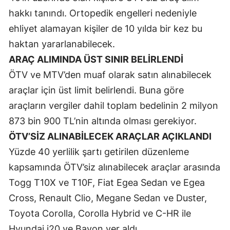
hakkı tanındı. Ortopedik engelleri nedeniyle
Yozgat
ehliyet alamayan kişiler de 10 yılda bir kez bu
Zonguldak
haktan yararlanabilecek.
ARAÇ ALIMINDA ÜST SINIR BELİRLENDİ
Aksaray
ÖTV ve MTV’den muaf olarak satın alınabilecek
Bayburt
araçlar için üst limit belirlendi. Buna göre
Karaman
araçların vergiler dahil toplam bedelinin 2 milyon
873 bin 900 TL’nin altında olması gerekiyor.
Kırıkkale
ÖTV’SİZ ALINABİLECEK ARAÇLAR AÇIKLANDI
Batman
Yüzde 40 yerlilik şartı getirilen düzenleme
Şırnak
kapsamında ÖTV’siz alınabilecek araçlar arasında
Togg T10X ve T10F, Fiat Egea Sedan ve Egea
Bartın
Cross, Renault Clio, Megane Sedan ve Duster,
Ardahan
Toyota Corolla, Corolla Hybrid ve C-HR ile
Hyundai i20 ve Bayon yer aldı.
Iğdır