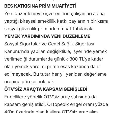
BES KATKISINA PRİM MUAFİYETİ
Samsun
Yeni düzenlemeyle işverenlerin çalışanları adına
Siirt
yaptığı bireysel emeklilik katkı paylarının bir kısmı
sosyal güvenlik priminden muaf tutulacak.
Sinop
YEMEK YARDIMINDA YENİ DÜZENLEME
Sivas
Sosyal Sigortalar ve Genel Sağlık Sigortası
Tekirdağ
Kanunu’nda yapılan değişiklikle, işyerinde yemek
verilmediği durumlarda günlük 300 TL’ye kadar
Tokat
olan yemek yardımı prime esas kazanca dahil
Trabzon
edilmeyecek. Bu tutar her yıl yeniden değerleme
Tunceli
oranına göre artırılacak.
ÖTV’SİZ ARAÇTA KAPSAM GENİŞLEDİ
Şanlıurfa
Engellilere yönelik ÖTV’siz araç satışında da
Uşak
kapsam genişletildi. Ortopedik engel oranı yüzde
40’ın üzerinde olan kişilere ÖTV’siz araç alım
Van