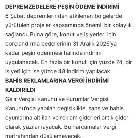
DEPREMZEDELERE PEŞİN ÖDEME İNDİRİMİ
Malatya
6 Şubat depremlerinden etkilenen bölgelerde
Manisa
yürütülen projeler kapsamında önemli bir kolaylık
sağlandı. Buna göre, konut ve iş yerleri için
Kahramanmaraş
borçlandırma bedellerinin 31 Aralık 2026’ya
Mardin
kadar peşin ödenmesi halinde indirim
Muğla
uygulanacak. En fazla bir konut için yüzde 74, bir
iş yeri için ise yüzde 48 indirim yapılacak.
Muş
BAHİS REKLAMLARINA VERGİ İNDİRİMİ
Nevşehir
KALDIRILDI
Niğde
Gelir Vergisi Kanunu ve Kurumlar Vergisi
Kanunu’nda yapılan değişiklikle, şans ve bahis
Ordu
oyunlarına ait ilan ve reklam giderleri artık gider
Rize
olarak yazılamayacak. Bu harcamalar vergi
matrahından düşülemeyecek.
Sakarya