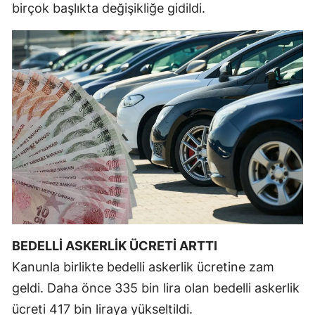
birçok başlıkta değişikliğe gidildi.
Mersin
İstanbul
İzmir
Kars
Kastamonu
Kayseri
Kırklareli
Kırşehir
BEDELLİ ASKERLİK ÜCRETİ ARTTI
Kocaeli
Kanunla birlikte bedelli askerlik ücretine zam
Konya
geldi. Daha önce 335 bin lira olan bedelli askerlik
Kütahya
ücreti 417 bin liraya yükseltildi.