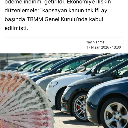
ödeme indirimi getirildi. Ekonomiye ilişkin
Bilecik
düzenlemeleri kapsayan kanun teklifi ay
Bingöl
başında TBMM Genel Kurulu’nda kabul
edilmişti.
Bitlis
Bolu
Yayınlanma
17 Nisan 2026 - 13:30
Burdur
Bursa
Çanakkale
Çankırı
Çorum
Denizli
Diyarbakır