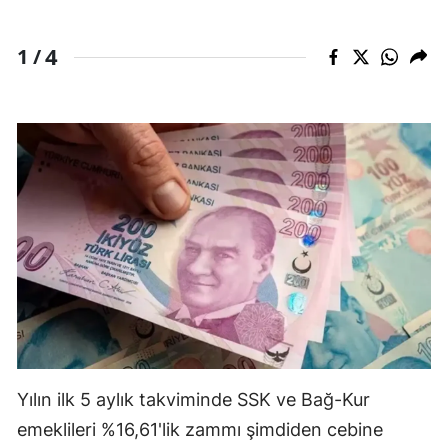
Mersin
4
1 /
İstanbul
İzmir
Kars
Kastamonu
Kayseri
Kırklareli
Kırşehir
Kocaeli
Konya
Yılın ilk 5 aylık takviminde SSK ve Bağ-Kur
emeklileri %16,61'lik zammı şimdiden cebine
Kütahya