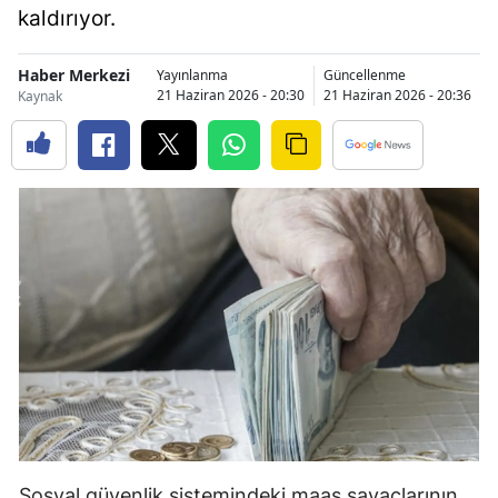
kaldırıyor.
Bilecik
Bingöl
Haber Merkezi
Yayınlanma
Güncellenme
21 Haziran 2026 - 20:30
21 Haziran 2026 - 20:36
Kaynak
Bitlis
Bolu
Burdur
Bursa
Çanakkale
Çankırı
Çorum
Denizli
Diyarbakır
Sosyal güvenlik sistemindeki maaş sayaçlarının