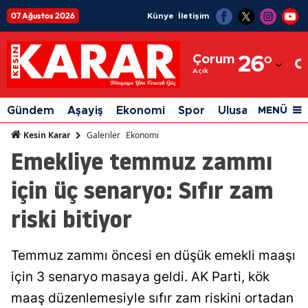
07 Ağustos 2026
Künye
İletişim
Adana
Çorum
26
°
Adıyaman
Açık
Afyonkarahisar
Gündem
Aşayiş
Ekonomi
Spor
Ulusal
Siyaset
MENÜ
Ağrı
Galeriler
Ekonomi
Kesin Karar
Emekliye temmuz zammı
Amasya
için üç senaryo: Sıfır zam
Ankara
riski bitiyor
Antalya
Artvin
Temmuz zammı öncesi en düşük emekli maaşı
Aydın
için 3 senaryo masaya geldi. AK Parti, kök
Balıkesir
maaş düzenlemesiyle sıfır zam riskini ortadan