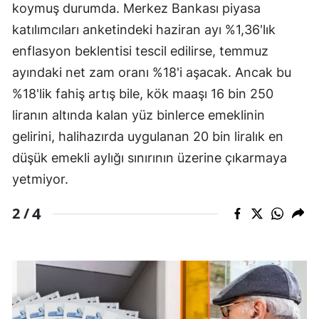
koymuş durumda. Merkez Bankası piyasa
Malatya
katılımcıları anketindeki haziran ayı %1,36'lık
enflasyon beklentisi tescil edilirse, temmuz
Manisa
ayındaki net zam oranı %18'i aşacak. Ancak bu
Kahramanmaraş
%18'lik fahiş artış bile, kök maaşı 16 bin 250
Mardin
liranın altında kalan yüz binlerce emeklinin
gelirini, halihazırda uygulanan 20 bin liralık en
Muğla
düşük emekli aylığı sınırının üzerine çıkarmaya
Muş
yetmiyor.
Nevşehir
4
2 /
Niğde
Ordu
Rize
Sakarya