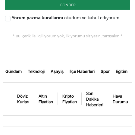
GÖNDER
Yorum yazma kurallarını
okudum ve kabul ediyorum
* Bu içerik ile ilgili yorum yok, ilk yorumu siz yazın, tartışalım *
Gündem
Teknoloji
Aşayiş
İlçe Haberleri
Spor
Eğitim
Son
Döviz
Altın
Kripto
Hava
Dakika
Kurları
Fiyatları
Fiyatları
Durumu
Haberleri