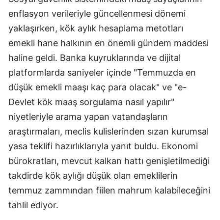
Edirne
enflasyon verileriyle güncellenmesi dönemi
yaklaşırken, kök aylık hesaplama metotları
Elazığ
emekli hane halkının en önemli gündem maddesi
Erzincan
haline geldi. Banka kuyruklarında ve dijital
platformlarda saniyeler içinde "Temmuzda en
Erzurum
düşük emekli maaşı kaç para olacak" ve "e-
Eskişehir
Devlet kök maaş sorgulama nasıl yapılır"
Gaziantep
niyetleriyle arama yapan vatandaşların
araştırmaları, meclis kulislerinden sızan kurumsal
Giresun
yasa teklifi hazırlıklarıyla yanıt buldu. Ekonomi
Gümüşhane
bürokratları, mevcut kalkan hattı genişletilmediği
Hakkari
takdirde kök aylığı düşük olan emeklilerin
temmuz zammından fiilen mahrum kalabileceğini
Hatay
tahlil ediyor.
Isparta