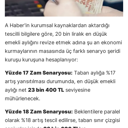
Yalova
Karabük
A Haber'in kurumsal kaynaklardan aktardığı
tescilli bilgilere göre, 20 bin liralık en düşük
Kilis
emekli aylığını revize etmek adına şu an ekonomi
Osmaniye
kurmaylarının masasında üç farklı senaryo şeridi
Düzce
kuruşu kuruşuna hesaplanıyor:
Yüzde 17 Zam Senaryosu:
Taban aylığa %17
artış yansıtılması durumunda, en düşük emekli
aylığı net
23 bin 400 TL
seviyesine
mühürlenecek.
Yüzde 18 Zam Senaryosu:
Beklentilere paralel
olarak %18 artış tescil edilirse, taban sınır çizgisi