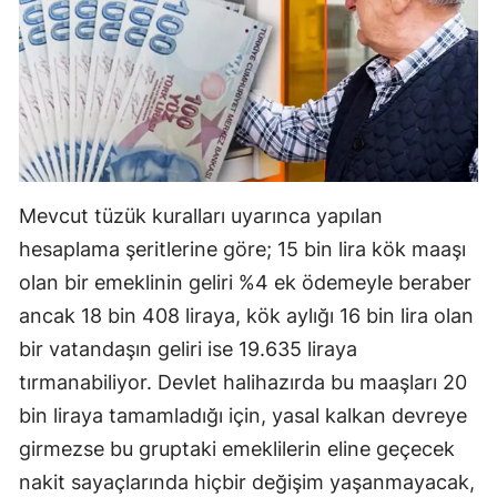
Samsun
Siirt
Sinop
Sivas
Mevcut tüzük kuralları uyarınca yapılan
Tekirdağ
hesaplama şeritlerine göre; 15 bin lira kök maaşı
Tokat
olan bir emeklinin geliri %4 ek ödemeyle beraber
Trabzon
ancak 18 bin 408 liraya, kök aylığı 16 bin lira olan
bir vatandaşın geliri ise 19.635 liraya
Tunceli
tırmanabiliyor. Devlet halihazırda bu maaşları 20
Şanlıurfa
bin liraya tamamladığı için, yasal kalkan devreye
Uşak
girmezse bu gruptaki emeklilerin eline geçecek
nakit sayaçlarında hiçbir değişim yaşanmayacak,
Van