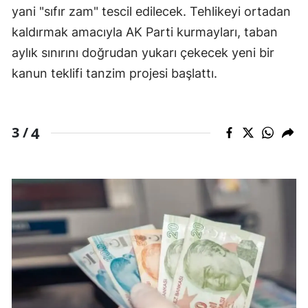
yani "sıfır zam" tescil edilecek. Tehlikeyi ortadan
Yozgat
kaldırmak amacıyla AK Parti kurmayları, taban
aylık sınırını doğrudan yukarı çekecek yeni bir
Zonguldak
kanun teklifi tanzim projesi başlattı.
Aksaray
Bayburt
4
3 /
Karaman
Kırıkkale
Batman
Şırnak
Bartın
Ardahan
Iğdır