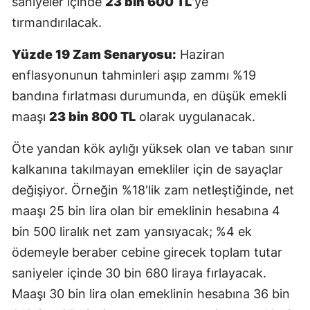
saniyeler içinde
23 bin 600 TL
'ye
tırmandırılacak.
Yüzde 19 Zam Senaryosu:
Haziran
enflasyonunun tahminleri aşıp zammı %19
bandına fırlatması durumunda, en düşük emekli
maaşı
23 bin 800 TL
olarak uygulanacak.
Öte yandan kök aylığı yüksek olan ve taban sınır
kalkanına takılmayan emekliler için de sayaçlar
değişiyor. Örneğin %18'lik zam netleştiğinde, net
maaşı 25 bin lira olan bir emeklinin hesabına 4
bin 500 liralık net zam yansıyacak; %4 ek
ödemeyle beraber cebine girecek toplam tutar
saniyeler içinde 30 bin 680 liraya fırlayacak.
Maaşı 30 bin lira olan emeklinin hesabına 36 bin