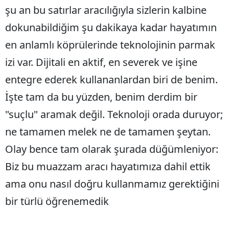
şu an bu satırlar aracılığıyla sizlerin kalbine
Edirne
dokunabildiğim şu dakikaya kadar hayatımın
Elazığ
en anlamlı köprülerinde teknolojinin parmak
Erzincan
izi var. Dijitali en aktif, en severek ve işine
Erzurum
entegre ederek kullananlardan biri de benim.
İşte tam da bu yüzden, benim derdim bir
Eskişehir
"suçlu" aramak değil. Teknoloji orada duruyor;
Gaziantep
ne tamamen melek ne de tamamen şeytan.
Giresun
Olay bence tam olarak şurada düğümleniyor:
Gümüşhane
Biz bu muazzam aracı hayatımıza dahil ettik
Hakkari
ama onu nasıl doğru kullanmamız gerektiğini
bir türlü öğrenemedik
Hatay
Isparta