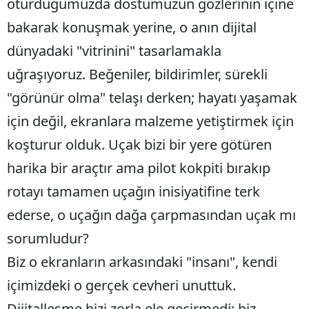
oturduğumuzda dostumuzun gözlerinin içine
Malatya
bakarak konuşmak yerine, o anın dijital
dünyadaki "vitrinini" tasarlamakla
Manisa
uğraşıyoruz. Beğeniler, bildirimler, sürekli
Kahramanmaraş
"görünür olma" telaşı derken; hayatı yaşamak
Mardin
için değil, ekranlara malzeme yetiştirmek için
Muğla
koşturur olduk. Uçak bizi bir yere götüren
Muş
harika bir araçtır ama pilot kokpiti bırakıp
rotayı tamamen uçağın inisiyatifine terk
Nevşehir
ederse, o uçağın dağa çarpmasından uçak mı
Niğde
sorumludur?
Ordu
Biz o ekranların arkasındaki "insanı", kendi
Rize
içimizdeki o gerçek cevheri unuttuk.
Sakarya
Dijitalleşme bizi zorla ele geçirmedi; biz