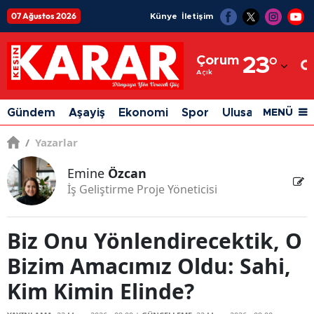
07 Ağustos 2026
Künye
İletişim
Adana
Çorum
23
°
Adıyaman
Açık
Afyonkarahisar
Gündem
Aşayiş
Ekonomi
Spor
Ulusal
Siyaset
MENÜ
Ağrı
/
Yazarlar
Amasya
Emine
Özcan
Ankara
İş Geliştirme Proje Yöneticisi
Antalya
Biz Onu Yönlendirecektik, O
Artvin
Bizim Amacımız Oldu: Sahi,
Aydın
Kim Kimin Elinde?
Balıkesir