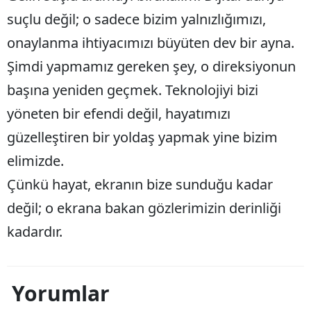
suçlu değil; o sadece bizim yalnızlığımızı,
Yozgat
onaylanma ihtiyacımızı büyüten dev bir ayna.
Zonguldak
Şimdi yapmamız gereken şey, o direksiyonun
Aksaray
başına yeniden geçmek. Teknolojiyi bizi
Bayburt
yöneten bir efendi değil, hayatımızı
güzelleştiren bir yoldaş yapmak yine bizim
Karaman
elimizde.
Kırıkkale
Çünkü hayat, ekranın bize sunduğu kadar
Batman
değil; o ekrana bakan gözlerimizin derinliği
Şırnak
kadardır.
Bartın
Ardahan
Yorumlar
Iğdır