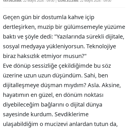
YAYINLAMA:
22 Mayıs 2026 - 09:00
|
GÜNCELLEME:
22 Mayıs 2026 - 09:00
Bilecik
Geçen gün bir dostumla kahve içip
Bingöl
dertleşirken, muzip bir gülümsemeyle yüzüme
Bitlis
baktı ve şöyle dedi: "Yazılarında sürekli dijitale,
Bolu
sosyal medyaya yükleniyorsun. Teknolojiye
Burdur
biraz haksızlık etmiyor musun?"
Eve dönüp sessizliğe çekildiğimde bu söz
Bursa
üzerine uzun uzun düşündüm. Sahi, ben
Çanakkale
dijitalleşmeye düşman mıydım? Asla. Aksine,
Çankırı
hayatımın en güzel, en dönüm noktası
Çorum
diyebileceğim bağlarını o dijital dünya
Denizli
sayesinde kurdum. Sevdiklerime
ulaşabildiğim o mucizevi anlardan tutun da,
Diyarbakır