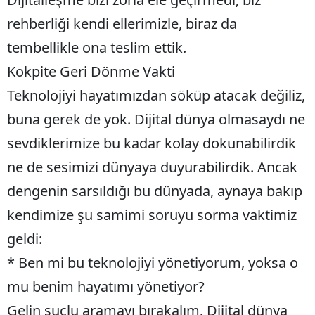
rehberliği kendi ellerimizle, biraz da
Samsun
tembellikle ona teslim ettik.
Siirt
Kokpite Geri Dönme Vakti
Sinop
Teknolojiyi hayatımızdan söküp atacak değiliz,
Sivas
buna gerek de yok. Dijital dünya olmasaydı ne
Tekirdağ
sevdiklerimize bu kadar kolay dokunabilirdik
ne de sesimizi dünyaya duyurabilirdik. Ancak
Tokat
dengenin sarsıldığı bu dünyada, aynaya bakıp
Trabzon
kendimize şu samimi soruyu sorma vaktimiz
Tunceli
geldi:
Şanlıurfa
* Ben mi bu teknolojiyi yönetiyorum, yoksa o
Uşak
mu benim hayatımı yönetiyor?
Gelin suçlu aramayı bırakalım. Dijital dünya
Van