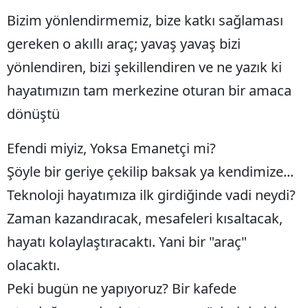
Bizim yönlendirmemiz, bize katkı sağlaması
Mersin
gereken o akıllı araç; yavaş yavaş bizi
İstanbul
yönlendiren, bizi şekillendiren ve ne yazık ki
İzmir
hayatımızın tam merkezine oturan bir amaca
Kars
dönüştü
Kastamonu
Efendi miyiz, Yoksa Emanetçi mi?
Kayseri
Şöyle bir geriye çekilip baksak ya kendimize...
Kırklareli
Teknoloji hayatımıza ilk girdiğinde vadi neydi?
Zaman kazandıracak, mesafeleri kısaltacak,
Kırşehir
hayatı kolaylaştıracaktı. Yani bir "araç"
Kocaeli
olacaktı.
Konya
Peki bugün ne yapıyoruz? Bir kafede
Kütahya