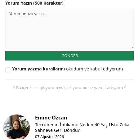
Yorum Yazın (500 Karakter)
Yalova
Karabük
Kilis
Osmaniye
GÖNDER
Düzce
Yorum yazma kurallarını
okudum ve kabul ediyorum
* Bu içerik ile ilgili yorum yok, ilk yorumu siz yazın, tartışalım *
Emine Özcan
Tecrübenin İntikamı: Neden 40 Yaş Üstü Zeka
Sahneye Geri Döndü?
07 Ağustos 2026