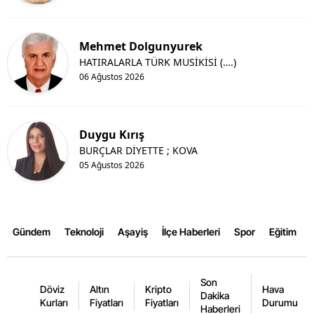
Mehmet Dolgunyurek
HATIRALARLA TÜRK MUSİKİSİ (….)
06 Ağustos 2026
Duygu Kırış
BURÇLAR DİYETTE ; KOVA
05 Ağustos 2026
Gündem
Teknoloji
Aşayiş
İlçe Haberleri
Spor
Eğitim
Son
Döviz
Altın
Kripto
Hava
Dakika
Kurları
Fiyatları
Fiyatları
Durumu
Haberleri