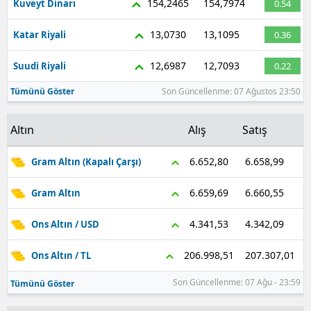
154,2465
154,7974
Kuveyt Dinarı
0.54
Yozgat
13,0730
13,1095
Katar Riyali
0.36
Zonguldak
12,6987
12,7093
Suudi Riyali
0.22
Aksaray
Tümünü Göster
Son Güncellenme: 07 Ağustos 23:50
Bayburt
Altın
Alış
Satış
Karaman
6.658,99
6.652,80
Gram Altın (Kapalı Çarşı)
Kırıkkale
6.660,55
6.659,69
Gram Altın
Batman
4.342,09
4.341,53
Ons Altın / USD
Şırnak
Bartın
207.307,01
206.998,51
Ons Altın / TL
Ardahan
Son Güncellenme: 07 Ağu - 23:59
Tümünü Göster
Iğdır