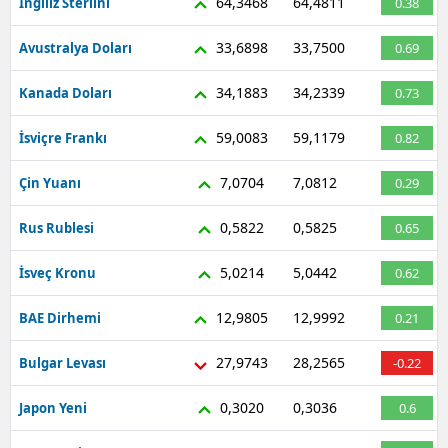
64,3468
64,4811
İngiliz Sterlini
0.38
Samsun
33,6898
33,7500
Avustralya Doları
0.69
Siirt
34,1883
34,2339
Kanada Doları
0.73
Sinop
59,0083
59,1179
İsviçre Frankı
0.82
Sivas
7,0704
7,0812
Çin Yuanı
0.29
Tekirdağ
0,5822
0,5825
Rus Rublesi
0.65
Tokat
5,0214
5,0442
İsveç Kronu
0.62
Trabzon
12,9805
12,9992
BAE Dirhemi
0.21
Tunceli
Şanlıurfa
27,9743
28,2565
Bulgar Levası
-0.22
Uşak
0,3020
0,3036
Japon Yeni
0.6
Van