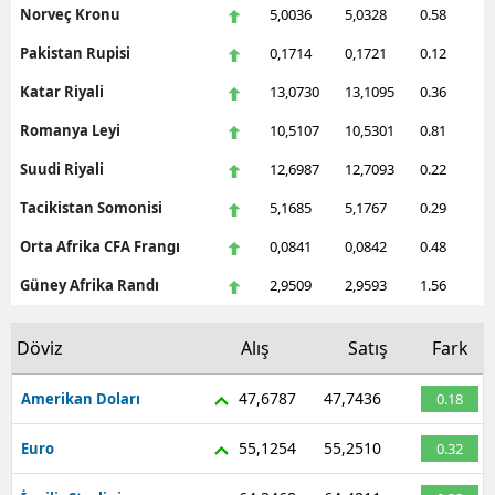
Norveç Kronu
5,0036
5,0328
0.58
Malatya
Pakistan Rupisi
0,1714
0,1721
0.12
Manisa
Katar Riyali
13,0730
13,1095
0.36
Kahramanmaraş
Romanya Leyi
10,5107
10,5301
0.81
Mardin
Suudi Riyali
12,6987
12,7093
0.22
Tacikistan Somonisi
5,1685
5,1767
0.29
Muğla
Orta Afrika CFA Frangı
0,0841
0,0842
0.48
Muş
Güney Afrika Randı
2,9509
2,9593
1.56
Nevşehir
Döviz
Alış
Satış
Fark
Niğde
Ordu
47,6787
47,7436
Amerikan Doları
0.18
Rize
55,1254
55,2510
Euro
0.32
Sakarya