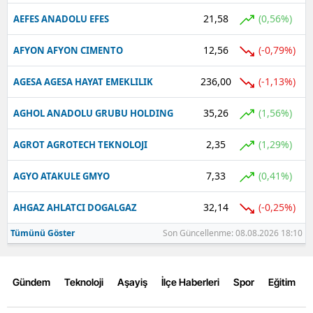
21,58
(0,56%)
AEFES ANADOLU EFES
12,56
(-0,79%)
AFYON AFYON CIMENTO
236,00
(-1,13%)
AGESA AGESA HAYAT EMEKLILIK
35,26
(1,56%)
AGHOL ANADOLU GRUBU HOLDING
2,35
(1,29%)
AGROT AGROTECH TEKNOLOJI
7,33
(0,41%)
AGYO ATAKULE GMYO
32,14
(-0,25%)
AHGAZ AHLATCI DOGALGAZ
Tümünü Göster
Son Güncellenme: 08.08.2026 18:10
Gündem
Teknoloji
Aşayiş
İlçe Haberleri
Spor
Eğitim