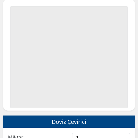
Bilecik
Bingöl
Bitlis
Bolu
Burdur
Bursa
Çanakkale
Çankırı
Çorum
Denizli
Döviz Çevirici
Diyarbakır
Miktar