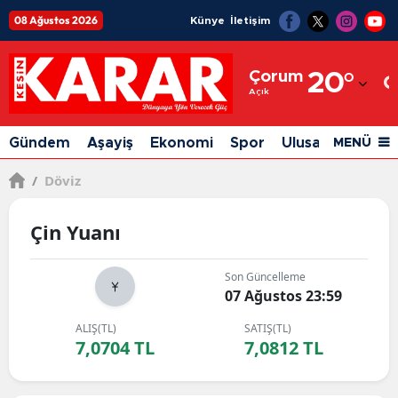
08 Ağustos 2026
Künye
İletişim
Adana
Çorum
20
°
Adıyaman
Açık
Afyonkarahisar
Gündem
Aşayiş
Ekonomi
Spor
Ulusal
Siyaset
MENÜ
Ağrı
/
Döviz
Amasya
Çin Yuanı
Ankara
Antalya
Son Güncelleme
07 Ağustos 23:59
Artvin
ALIŞ(TL)
SATIŞ(TL)
Aydın
7,0704 TL
7,0812 TL
Balıkesir