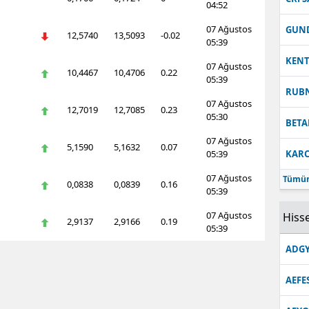
04:52
Malatya
07 Ağustos
GUN
12,5740
13,5093
-0.02
05:39
Manisa
KEN
07 Ağustos
10,4467
10,4706
0.22
Kahramanmaraş
05:39
RUB
07 Ağustos
Mardin
12,7019
12,7085
0.23
05:30
BETA
Muğla
07 Ağustos
5,1590
5,1632
0.07
05:39
KARC
Muş
07 Ağustos
Tümün
0,0838
0,0839
0.16
Nevşehir
05:39
07 Ağustos
Hisse
Niğde
2,9137
2,9166
0.19
05:39
Ordu
ADGY
Rize
AEFE
Sakarya