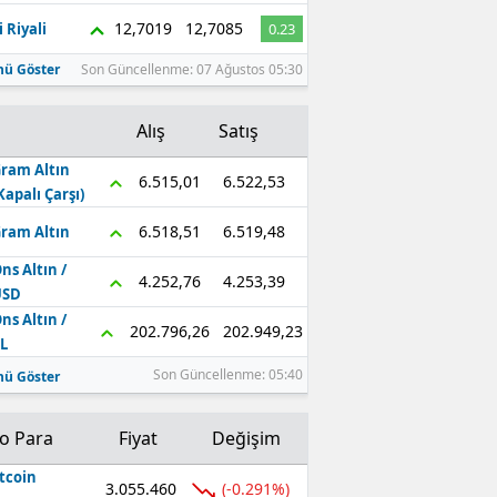
12,7019
12,7085
 Riyali
0.23
ü Göster
Son Güncellenme: 07 Ağustos 05:30
Alış
Satış
ram Altın
6.522,53
6.515,01
Kapalı Çarşı)
6.519,48
6.518,51
ram Altın
ns Altın /
4.253,39
4.252,76
USD
ns Altın /
202.949,23
202.796,26
L
Son Güncellenme: 05:40
ü Göster
to Para
Fiyat
Değişim
tcoin
3.055.460
(-0.291%)