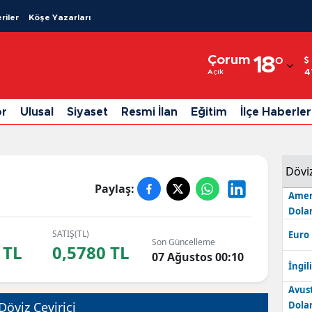
riler
Köşe Yazarları
Adana
Çorum
18
°
Adıyaman
4
Açık
Afyonkarahisar
or
Ulusal
Siyaset
Resmi İlan
Eğitim
İlçe Haberler
Ağrı
Amasya
Dövi
Ankara
Paylaş:
Amer
Dolar
Antalya
SATIŞ(TL)
Euro
Artvin
Son Güncelleme
 TL
0,5780 TL
07 Ağustos 00:10
İngili
Aydın
Avus
Balıkesir
Döviz Çevirici
Dolar