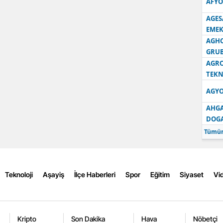
AFYO
Samsun
AGES
EMEK
Siirt
AGH
GRU
Sinop
AGRO
TEKN
Sivas
AGYO
Tekirdağ
AHGA
Tokat
DOG
Tümün
Trabzon
Tunceli
Teknoloji
Aşayiş
İlçe Haberleri
Spor
Eğitim
Siyaset
Vid
Şanlıurfa
Uşak
Kripto
Son Dakika
Hava
Nöbetçi
Van