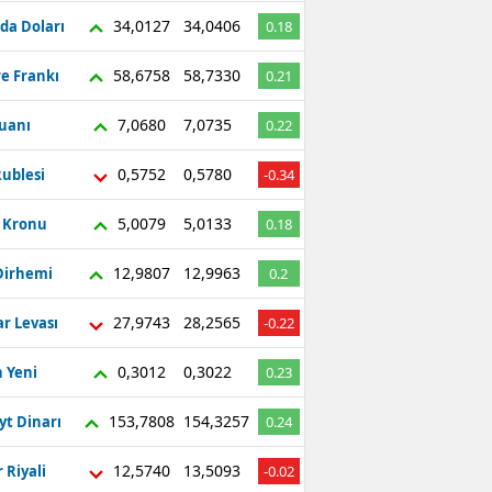
34,0127
34,0406
da Doları
0.18
58,6758
58,7330
re Frankı
0.21
7,0680
7,0735
Yuanı
0.22
0,5752
0,5780
ublesi
-0.34
5,0079
5,0133
ç Kronu
0.18
12,9807
12,9963
Dirhemi
0.2
27,9743
28,2565
r Levası
-0.22
0,3012
0,3022
 Yeni
0.23
153,7808
154,3257
yt Dinarı
0.24
12,5740
13,5093
 Riyali
-0.02