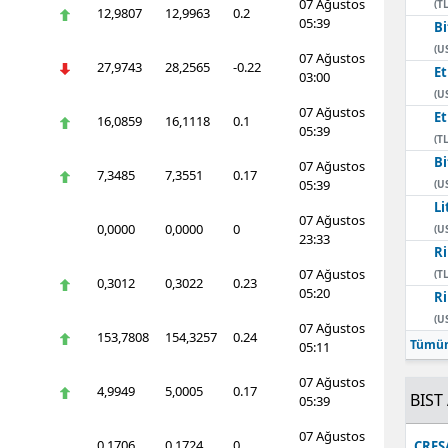
07 Ağustos
(TL
12,9807
12,9963
0.2
05:39
Mersin
Bi
(U
07 Ağustos
27,9743
28,2565
-0.22
İstanbul
E
03:00
(U
İzmir
07 Ağustos
E
16,0859
16,1118
0.1
05:39
(TL
Kars
Bi
07 Ağustos
7,3485
7,3551
0.17
05:39
(U
Kastamonu
Li
07 Ağustos
0,0000
0,0000
0
(U
Kayseri
23:33
Ri
Kırklareli
07 Ağustos
(TL
0,3012
0,3022
0.23
05:20
Ri
Kırşehir
(U
07 Ağustos
153,7808
154,3257
0.24
Tümün
05:11
Kocaeli
07 Ağustos
4,9949
5,0005
0.17
Konya
BIST 
05:39
07 Ağustos
Kütahya
0,1706
0,1724
0
CRFS