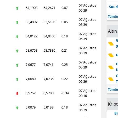
07 Ağustos
Edirne
Suudi
64,1903
64,2471
0.07
05:39
Tümün
Elazığ
07 Ağustos
33,4897
33,5196
0.05
05:39
Erzincan
Altın
07 Ağustos
34,0127
34,0406
0.18
Erzurum
05:39
G
(
07 Ağustos
Eskişehir
58,6758
58,7330
0.21
05:39
G
Gaziantep
07 Ağustos
O
7,0677
7,0741
0.25
05:39
Giresun
O
07 Ağustos
7,0680
7,0735
0.22
05:39
T
Gümüşhane
Tümün
07 Ağustos
Hakkari
0,5752
0,5780
-0.34
00:10
Hatay
Krip
07 Ağustos
5,0079
5,0133
0.18
05:39
Bi
Isparta