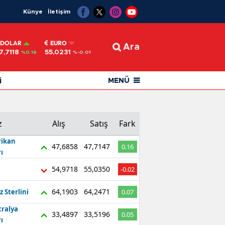
Künye
İletişim
DOLAR
EURO
Ara
7,7118
55,0231
%0.16
%-0.01
i
MENÜ
z
Alış
Satış
Fark
ikan
47,6858
47,7147
0.16
ı
54,9718
55,0350
-0.02
64,1903
64,2471
z Sterlini
0.07
tralya
33,4897
33,5196
0.05
ı