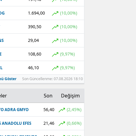
1.694,00
(10,00%)
DG
390,50
(10,00%)
T
29,04
(10,00%)
NS
108,60
(9,97%)
E
46,10
(9,97%)
L
ü Göster
Son Güncellenme: 07.08.2026 18:10
ler
Son
Değişim
56,40
(2,45%)
O ADRA GMYO
21,46
(0,66%)
S ANADOLU EFES