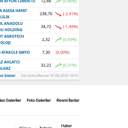
12,66
(0,88%)
N AFYON CIMENTO
A AGESA HAYAT
238,70
(-2,41%)
LILIK
OL ANADOLU
34,72
(-1,48%)
BU HOLDING
T AGROTECH
2,32
(0,43%)
OLOJI
7,30
(0,00%)
 ATAKULE GMYO
Z AHLATCI
32,22
(0,37%)
ALGAZ
ü Göster
Son Güncellenme: 07.08.2026 18:10
eo Galeriler
Foto Galeriler
Resmi İlanlar
Haber