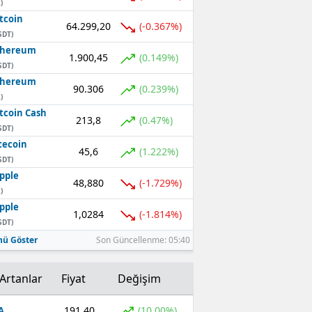
)
tcoin
64.299,20
(-0.367%)
SDT)
thereum
1.900,45
(0.149%)
SDT)
thereum
90.306
(0.239%)
)
tcoin Cash
213,8
(0.47%)
SDT)
tecoin
45,6
(1.222%)
SDT)
pple
48,880
(-1.729%)
)
pple
1,0284
(-1.814%)
SDT)
ü Göster
Son Güncellenme: 05:40
Artanlar
Fiyat
Değişim
191,40
(10,00%)
A