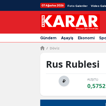
07 Ağustos 2026
Foto Galeriler
Video Gale
Gündem
Aşayiş
Ekonomi
Sp
/
Döviz
Rus Rublesi
ALIŞ(TL)
0,5752