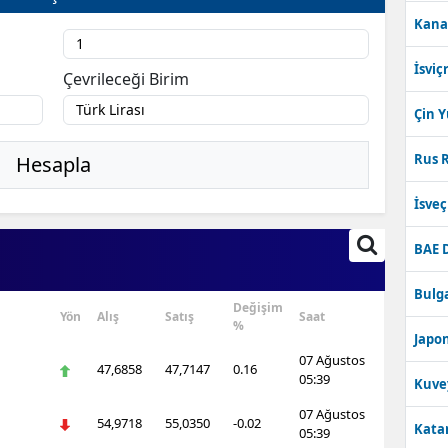
Bilecik
Kana
Bingöl
İsviç
Çevrileceği Birim
Bitlis
Çin 
Bolu
Rus R
Hesapla
Burdur
İsve
Bursa
BAE 
Çanakkale
Bulga
Çankırı
Değişim
Yön
Alış
Satış
Saat
%
Japon
Çorum
07 Ağustos
47,6858
47,7147
0.16
05:39
Kuve
Denizli
07 Ağustos
54,9718
55,0350
-0.02
Katar
Diyarbakır
05:39