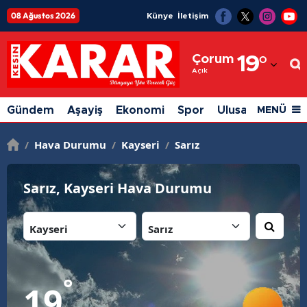
08 Ağustos 2026
Künye
İletişim
Adana
Çorum
19
°
Adıyaman
Açık
Afyonkarahisar
Gündem
Aşayiş
Ekonomi
Spor
Ulusal
Siyaset
MENÜ
Ağrı
/
Hava Durumu
/
Kayseri
/
Sarız
Amasya
Ankara
Sarız, Kayseri Hava Durumu
Antalya
İl:
İlçe:
Artvin
Aydın
°
19
Balıkesir