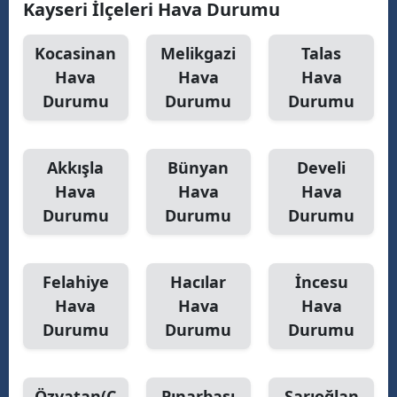
Kayseri İlçeleri Hava Durumu
Malatya
Kocasinan
Melikgazi
Talas
Manisa
Hava
Hava
Hava
Durumu
Durumu
Durumu
Kahramanmaraş
Mardin
Akkışla
Bünyan
Develi
Muğla
Hava
Hava
Hava
Muş
Durumu
Durumu
Durumu
Nevşehir
Felahiye
Hacılar
İncesu
Niğde
Hava
Hava
Hava
Ordu
Durumu
Durumu
Durumu
Rize
Sakarya
Özvatan(Ç
Pınarbaşı
Sarıoğlan