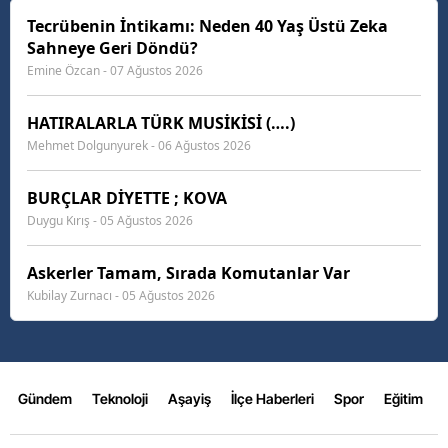
Tecrübenin İntikamı: Neden 40 Yaş Üstü Zeka
Sahneye Geri Döndü?
Emine Özcan - 07 Ağustos 2026
HATIRALARLA TÜRK MUSİKİSİ (….)
Mehmet Dolgunyurek - 06 Ağustos 2026
BURÇLAR DİYETTE ; KOVA
Duygu Kırış - 05 Ağustos 2026
Askerler Tamam, Sırada Komutanlar Var
Kubilay Zurnacı - 05 Ağustos 2026
Gündem
Teknoloji
Aşayiş
İlçe Haberleri
Spor
Eğitim