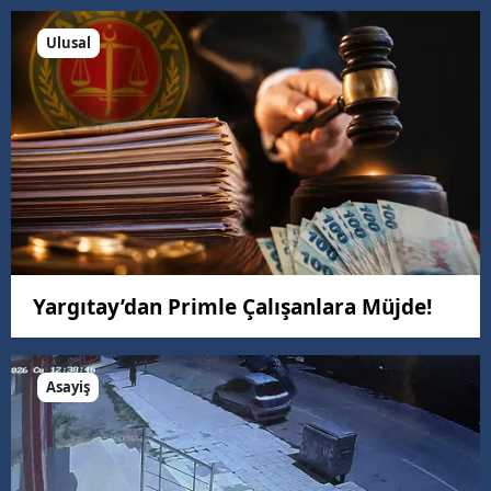
Ulusal
Yargıtay’dan Primle Çalışanlara Müjde!
Asayiş