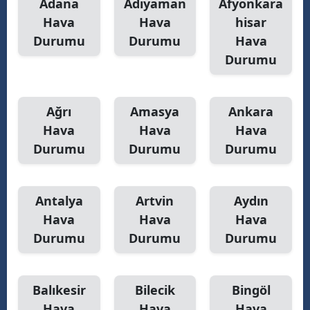
Adana
Adıyaman
Afyonkara
Hava
Hava
hisar
Yozgat
Durumu
Durumu
Hava
Zonguldak
Durumu
Aksaray
Ağrı
Amasya
Ankara
Bayburt
Hava
Hava
Hava
Karaman
Durumu
Durumu
Durumu
Kırıkkale
Batman
Antalya
Artvin
Aydın
Hava
Hava
Hava
Şırnak
Durumu
Durumu
Durumu
Bartın
Ardahan
Balıkesir
Bilecik
Bingöl
Hava
Hava
Hava
Iğdır