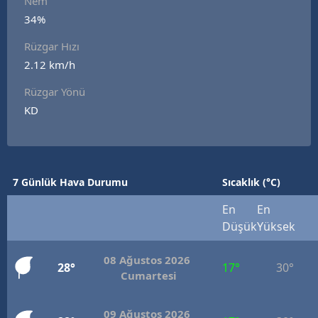
Nem
Edirne
34%
Rüzgar Hızı
Elazığ
2.12 km/h
Erzincan
Rüzgar Yönü
Erzurum
KD
Eskişehir
Gaziantep
7 Günlük Hava Durumu
Sıcaklık (°C)
Giresun
En
En
Gümüşhane
Düşük
Yüksek
Hakkari
08 Ağustos 2026
28°
17°
30°
Cumartesi
Hatay
Isparta
09 Ağustos 2026