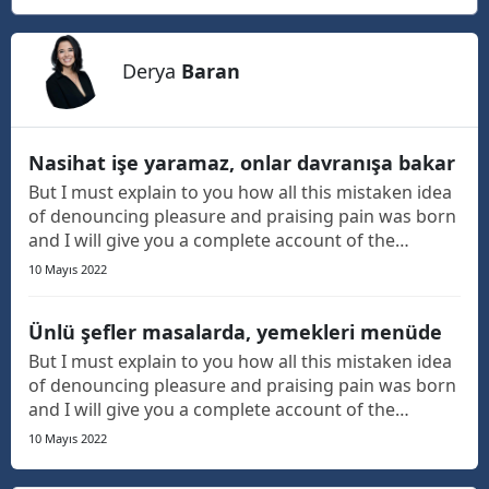
Derya
Baran
Nasihat işe yaramaz, onlar davranışa bakar
But I must explain to you how all this mistaken idea
of denouncing pleasure and praising pain was born
and I will give you a complete account of the
system, and expound the actual teachings of the
10 Mayıs 2022
great explorer of the truth, the master-builder of
human happiness. The languages only differ in th...
Ünlü şefler masalarda, yemekleri menüde
But I must explain to you how all this mistaken idea
of denouncing pleasure and praising pain was born
and I will give you a complete account of the
system, and expound the actual teachings of the
10 Mayıs 2022
great explorer of the truth, the master-builder of
human happiness. The languages only differ in th...