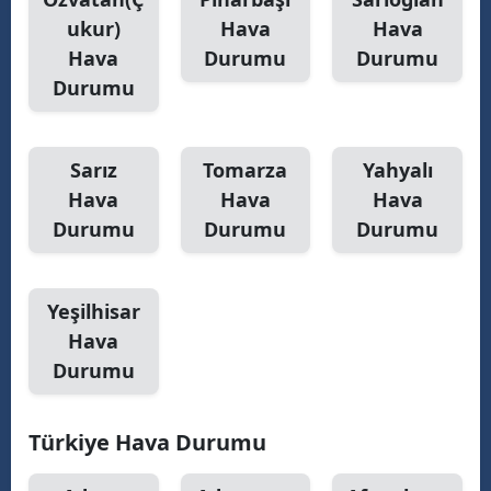
ukur)
Hava
Hava
Samsun
Hava
Durumu
Durumu
Siirt
Durumu
Sinop
Sarız
Tomarza
Yahyalı
Sivas
Hava
Hava
Hava
Tekirdağ
Durumu
Durumu
Durumu
Tokat
Trabzon
Yeşilhisar
Hava
Tunceli
Durumu
Şanlıurfa
Türkiye Hava Durumu
Uşak
Van