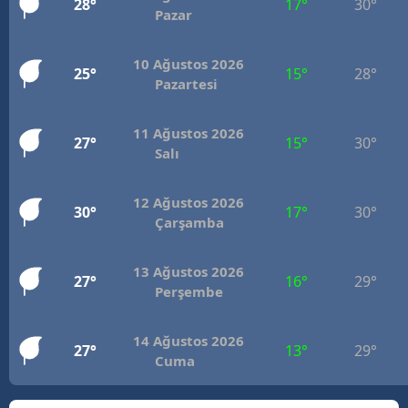
28°
17°
30°
Pazar
Mersin
İstanbul
10 Ağustos 2026
25°
15°
28°
Pazartesi
İzmir
11 Ağustos 2026
Kars
27°
15°
30°
Salı
Kastamonu
12 Ağustos 2026
30°
17°
30°
Kayseri
Çarşamba
Kırklareli
13 Ağustos 2026
27°
16°
29°
Kırşehir
Perşembe
Kocaeli
14 Ağustos 2026
27°
13°
29°
Cuma
Konya
Kütahya