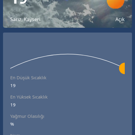
Bilecik
Bingöl
Sarız, Kayseri
Açık
Bitlis
Bolu
Burdur
Bursa
En Düşük Sıcaklık
Çanakkale
19
Çankırı
En Yüksek Sıcaklık
19
Çorum
Yağmur Olasılığı
Denizli
%
Diyarbakır