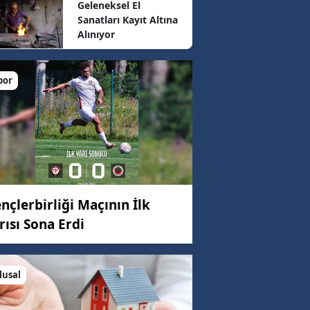
Geleneksel El
Sanatları Kayıt Altına
Alınıyor
5 km/h
por
29 km/h
48 km/h
5 km/h
nçlerbirliği Maçının İlk
rısı Sona Erdi
lusal