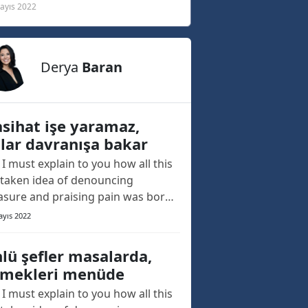
ayıs 2022
Derya
Baran
sihat işe yaramaz,
lar davranışa bakar
 I must explain to you how all this
taken idea of denouncing
asure and praising pain was born
 I will give you a complete account
ayıs 2022
the system, and expound the
ual teachings of the great explorer
lü şefler masalarda,
the truth, the master-builder of
mekleri menüde
 happiness. The languages
 I must explain to you how all this
 differ in th...