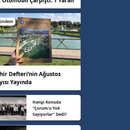
i Otomobil Çarpıştı: 1 Yaralı
ündem
C)
ar
hir Defteri’nin Ağustos
01 km/h
yısı Yayında
09 km/h
Hangi Konuda
“Çorum’u Yok
Sayıyorlar” Dedi?
98 km/h