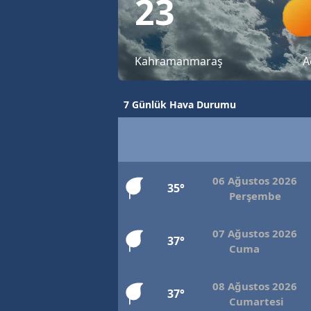
23
Kahramanmaraş
A
7 Günlük Hava Durumu
06 Ağustos 2026
35°
Perşembe
07 Ağustos 2026
37°
Cuma
08 Ağustos 2026
37°
Cumartesi