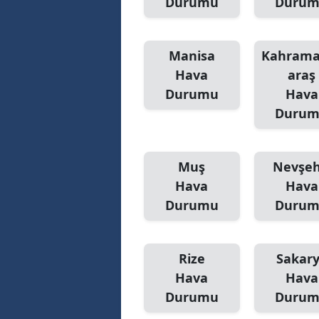
Durumu
Duru
Manisa
Kahram
Hava
araş
Durumu
Hava
Duru
Muş
Nevşeh
Hava
Hava
Durumu
Duru
Rize
Sakar
Hava
Hava
Durumu
Duru