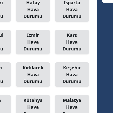
ri
Hatay
Isparta
Hava
Hava
Yozgat
mu
Durumu
Durumu
Zonguldak
Aksaray
ul
İzmir
Kars
Bayburt
Hava
Hava
mu
Durumu
Durumu
Karaman
Kırıkkale
i
Kırklareli
Kırşehir
Batman
Hava
Hava
mu
Durumu
Durumu
Şırnak
Bartın
a
Kütahya
Malatya
Ardahan
Hava
Hava
Iğdır