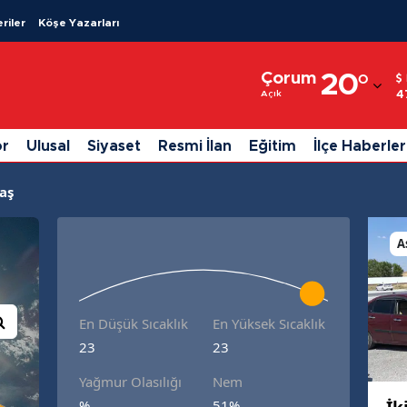
riler
Köşe Yazarları
Adana
Çorum
20
°
Adıyaman
4
Açık
Afyonkarahisar
or
Ulusal
Siyaset
Resmi İlan
Eğitim
İlçe Haberler
Ağrı
aş
Amasya
Ankara
A
Antalya
Artvin
En Düşük Sıcaklık
En Yüksek Sıcaklık
23
23
Aydın
Yağmur Olasılığı
Nem
Balıkesir
%
51%