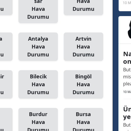
sar
Hava
10 M
mu
Hava
Durumu
Malatya
Durumu
Manisa
Kahramanmaraş
a
Antalya
Artvin
Mardin
Hava
Hava
Na
mu
Durumu
Durumu
Muğla
on
Muş
But
ir
Bilecik
Bingöl
mis
Nevşehir
ple
Hava
Hava
and
mu
Durumu
Durumu
10 M
Niğde
of 
act
Ordu
Ün
of 
Burdur
Bursa
ye
Rize
human
Hava
Hava
But
only
Sakarya
mu
Durumu
Durumu