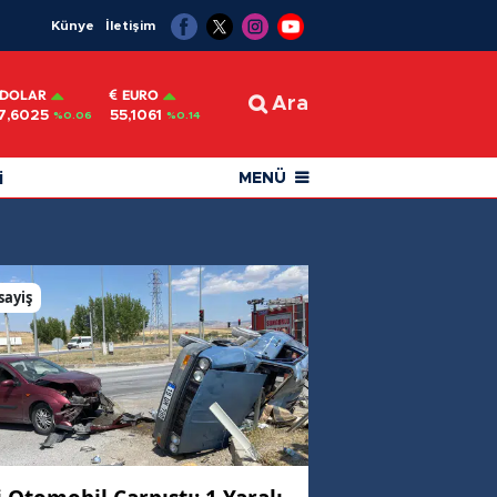
Künye
İletişim
DOLAR
EURO
Ara
7,6025
55,1061
%0.06
%0.14
i
MENÜ
sayiş