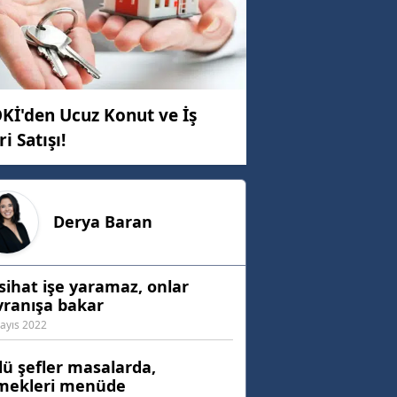
Kİ'den Ucuz Konut ve İş
ri Satışı!
Derya
Baran
ihat işe yaramaz, onlar
vranışa bakar
ayıs 2022
ü şefler masalarda,
mekleri menüde