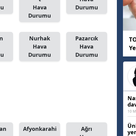
mu
Hava
Durumu
Mersin
Durumu
İstanbul
İzmir
n
Nurhak
Pazarcık
TO
Kars
Hava
Hava
Ye
mu
Durumu
Durumu
Kastamonu
Kayseri
Kırklareli
Kırşehir
Nas
da
Kocaeli
10 M
Konya
Ünl
an
Afyonkarahi
Ağrı
ye
Kütahya