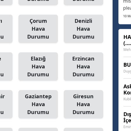
mis
ple
Samsun
and
10 M
ı
Çorum
Denizli
of 
Siirt
Hava
Hava
act
Sinop
of 
mu
Durumu
Durumu
HA
(….
human
Sivas
only
Mehm
Tekirdağ
e
Elazığ
Erzincan
BU
Hava
Hava
Tokat
Duyg
mu
Durumu
Durumu
Trabzon
As
Ko
Tunceli
ir
Gaziantep
Giresun
Kubi
Hava
Hava
Şanlıurfa
mu
Durumu
Durumu
Dı
Uşak
İç
Emin
Van