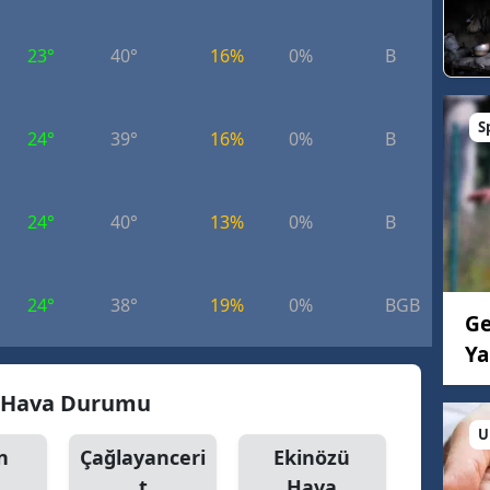
Edirne
23°
40°
16%
0%
B
6.
Elazığ
Erzincan
S
24°
39°
16%
0%
B
5.
Erzurum
Eskişehir
24°
40°
13%
0%
B
7.
Gaziantep
Giresun
24°
38°
19%
0%
BGB
7.
Ge
Gümüşhane
Ya
Hakkari
i Hava Durumu
Hatay
U
n
Çağlayanceri
Ekinözü
Isparta
t
Hava