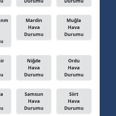
mu
Durumu
Durumu
Yalova
anm
Mardin
Muğla
Karabük
Hava
Hava
Kilis
Durumu
Durumu
mu
Osmaniye
Düzce
ir
Niğde
Ordu
Hava
Hava
mu
Durumu
Durumu
ya
Samsun
Siirt
Hava
Hava
mu
Durumu
Durumu