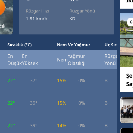
İk
Bilecik
Rüzgar Hızı
Rüzgar Yönü
1.81 km/h
KD
Bingöl
G
çık
Bitlis
Bolu
Sıcaklık (°C)
Nem Ve Yağmur
Uç Sıcaklık (°
Burdur
En
En
Yağmur
Rüzgar
Rüzg
Nem
Düşük
Yüksek
Olasılığı
Yönü
Hızı
Bursa
Şe
Çanakkale
22°
37°
15%
0%
B
7.
Sa
Çankırı
22°
39°
15%
0%
B
7.
Çorum
Denizli
22°
39°
14%
0%
B
5.
Diyarbakır