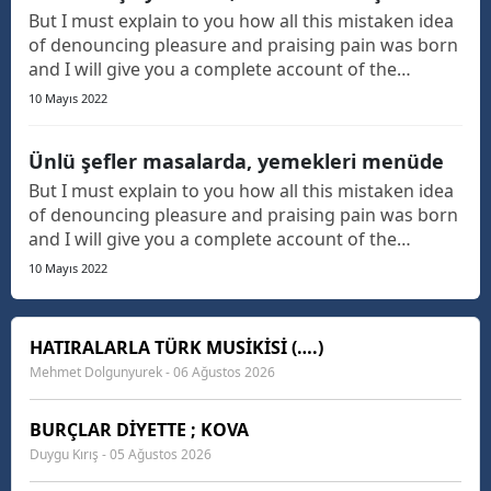
But I must explain to you how all this mistaken idea
of denouncing pleasure and praising pain was born
and I will give you a complete account of the
system, and expound the actual teachings of the
10 Mayıs 2022
great explorer of the truth, the master-builder of
human happiness. The languages only differ in th...
Ünlü şefler masalarda, yemekleri menüde
But I must explain to you how all this mistaken idea
of denouncing pleasure and praising pain was born
and I will give you a complete account of the
system, and expound the actual teachings of the
10 Mayıs 2022
great explorer of the truth, the master-builder of
human happiness. The languages only differ in th...
HATIRALARLA TÜRK MUSİKİSİ (….)
Mehmet Dolgunyurek - 06 Ağustos 2026
BURÇLAR DİYETTE ; KOVA
Duygu Kırış - 05 Ağustos 2026