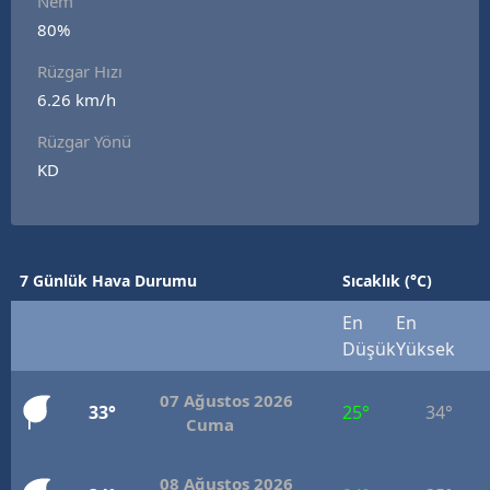
Nem
Edirne
80%
Rüzgar Hızı
Elazığ
6.26 km/h
Erzincan
Rüzgar Yönü
Erzurum
KD
Eskişehir
Gaziantep
7 Günlük Hava Durumu
Sıcaklık (°C)
Giresun
En
En
Gümüşhane
Düşük
Yüksek
Hakkari
07 Ağustos 2026
33°
25°
34°
Cuma
Hatay
Isparta
08 Ağustos 2026