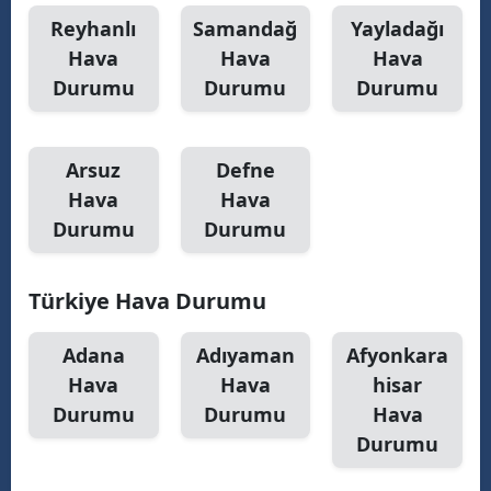
Reyhanlı
Samandağ
Yayladağı
Samsun
Hava
Hava
Hava
Siirt
Durumu
Durumu
Durumu
Sinop
Arsuz
Defne
Sivas
Hava
Hava
Tekirdağ
Durumu
Durumu
Tokat
Türkiye Hava Durumu
Trabzon
Tunceli
Adana
Adıyaman
Afyonkara
Hava
Hava
hisar
Şanlıurfa
Durumu
Durumu
Hava
Uşak
Durumu
Van