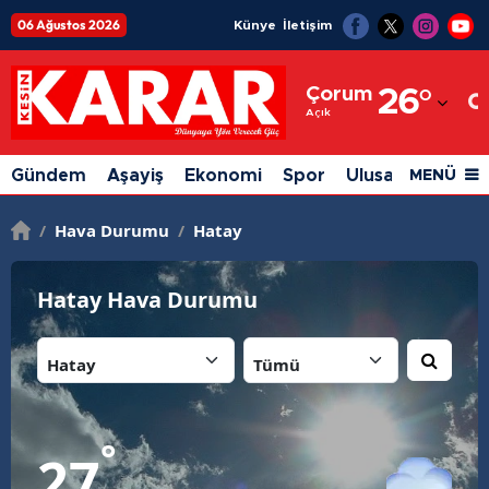
06 Ağustos 2026
Künye
İletişim
Adana
Çorum
26
°
Adıyaman
Açık
Afyonkarahisar
Gündem
Aşayiş
Ekonomi
Spor
Ulusal
Siyaset
MENÜ
Ağrı
/
Hava Durumu
/
Hatay
Amasya
Ankara
Hatay Hava Durumu
Antalya
İl:
İlçe:
Artvin
Aydın
°
27
Balıkesir