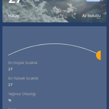
Bilecik
Bingöl
Hatay
Az bulutlu
Bitlis
Bolu
Burdur
Bursa
En Düşük Sıcaklık
Çanakkale
27
Çankırı
En Yüksek Sıcaklık
27
Çorum
Yağmur Olasılığı
Denizli
%
Diyarbakır