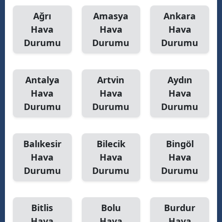
Ağrı
Amasya
Ankara
Yozgat
Hava
Hava
Hava
Zonguldak
Durumu
Durumu
Durumu
Aksaray
Antalya
Artvin
Aydın
Bayburt
Hava
Hava
Hava
Karaman
Durumu
Durumu
Durumu
Kırıkkale
Batman
Balıkesir
Bilecik
Bingöl
Hava
Hava
Hava
Şırnak
Durumu
Durumu
Durumu
Bartın
Ardahan
Bitlis
Bolu
Burdur
Hava
Hava
Hava
Iğdır