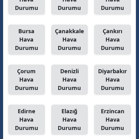
Durumu
Durumu
Durumu
Yalova
Karabük
Bursa
Çanakkale
Çankırı
Kilis
Hava
Hava
Hava
Durumu
Durumu
Durumu
Osmaniye
Düzce
Çorum
Denizli
Diyarbakır
Hava
Hava
Hava
Durumu
Durumu
Durumu
Edirne
Elazığ
Erzincan
Hava
Hava
Hava
Durumu
Durumu
Durumu