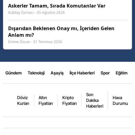
Askerler Tamam, Sırada Komutanlar Var
Kubilay Zurnacı - 05 Ağustos 2026
Dışarıdan Beklenen Onay mı, İçeriden Gelen
Anlam mı?
Emine Özcan - 31 Temmuz 2026
Gündem
Teknoloji
Aşayiş
İlçe Haberleri
Spor
Eğitim
Son
Döviz
Altın
Kripto
Hava
Dakika
Kurları
Fiyatları
Fiyatları
Durumu
Haberleri