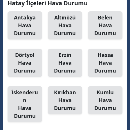
Hatay İlçeleri Hava Durumu
Malatya
Antakya
Altınözü
Belen
Manisa
Hava
Hava
Hava
Durumu
Durumu
Durumu
Kahramanmaraş
Mardin
Dörtyol
Erzin
Hassa
Muğla
Hava
Hava
Hava
Muş
Durumu
Durumu
Durumu
Nevşehir
İskenderu
Kırıkhan
Kumlu
Niğde
n
Hava
Hava
Ordu
Hava
Durumu
Durumu
Durumu
Rize
Sakarya