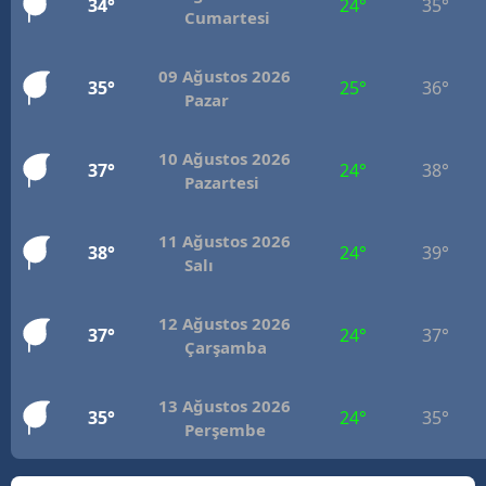
34°
24°
35°
Cumartesi
Mersin
İstanbul
09 Ağustos 2026
35°
25°
36°
Pazar
İzmir
10 Ağustos 2026
Kars
37°
24°
38°
Pazartesi
Kastamonu
11 Ağustos 2026
38°
24°
39°
Kayseri
Salı
Kırklareli
12 Ağustos 2026
37°
24°
37°
Kırşehir
Çarşamba
Kocaeli
13 Ağustos 2026
35°
24°
35°
Perşembe
Konya
Kütahya