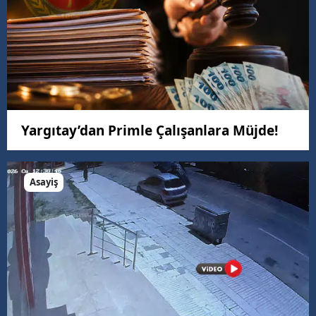
Yargıtay’dan Primle Çalışanlara Müjde!
Asayiş