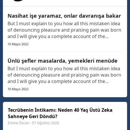
Nasihat işe yaramaz, onlar davranışa bakar
But I must explain to you how all this mistaken idea
of denouncing pleasure and praising pain was born
and I will give you a complete account of the
system, and expound the actual teachings of the
10 Mayıs 2022
great explorer of the truth, the master-builder of
human happiness. The languages only differ in th...
Ünlü şefler masalarda, yemekleri menüde
But I must explain to you how all this mistaken idea
of denouncing pleasure and praising pain was born
and I will give you a complete account of the
system, and expound the actual teachings of the
10 Mayıs 2022
great explorer of the truth, the master-builder of
human happiness. The languages only differ in th...
Tecrübenin İntikamı: Neden 40 Yaş Üstü Zeka
Sahneye Geri Döndü?
Emine Özcan - 07 Ağustos 2026