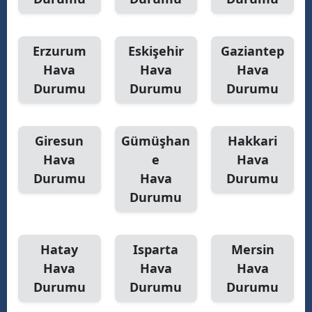
Yalova
Erzurum
Eskişehir
Gaziantep
Karabük
Hava
Hava
Hava
Kilis
Durumu
Durumu
Durumu
Osmaniye
Giresun
Gümüşhan
Hakkari
Düzce
Hava
e
Hava
Durumu
Hava
Durumu
Durumu
Hatay
Isparta
Mersin
Hava
Hava
Hava
Durumu
Durumu
Durumu