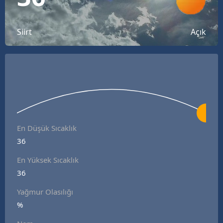
Bilecik
Bingöl
Siirt
Açık
Bitlis
Bolu
Burdur
Bursa
En Düşük Sıcaklık
Çanakkale
36
Çankırı
En Yüksek Sıcaklık
36
Çorum
Yağmur Olasılığı
Denizli
%
Diyarbakır