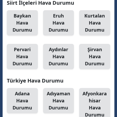
Siirt İlçeleri Hava Durumu
Malatya
Baykan
Eruh
Kurtalan
Manisa
Hava
Hava
Hava
Durumu
Durumu
Durumu
Kahramanmaraş
Mardin
Pervari
Aydınlar
Şirvan
Muğla
Hava
Hava
Hava
Muş
Durumu
Durumu
Durumu
Nevşehir
Türkiye Hava Durumu
Niğde
Adana
Adıyaman
Afyonkara
Ordu
Hava
Hava
hisar
Rize
Durumu
Durumu
Hava
Durumu
Sakarya