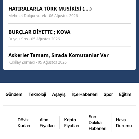
HATIRALARLA TÜRK MUSİKİSİ (….)
Mehmet Dolgunyurek - 06 Ağustos 2026
BURÇLAR DİYETTE ; KOVA
Duygu Kırış - 05 Ağustos 2026
Askerler Tamam, Sırada Komutanlar Var
Kubilay Zurnacı - 05 Ağustos 2026
Gündem
Teknoloji
Aşayiş
İlçe Haberleri
Spor
Eğitim
Son
Döviz
Altın
Kripto
Hava
Dakika
Kurları
Fiyatları
Fiyatları
Durumu
Haberleri