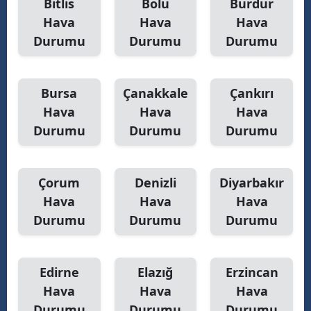
Bitlis
Bolu
Burdur
Hava
Hava
Hava
Yozgat
Durumu
Durumu
Durumu
Zonguldak
Aksaray
Bursa
Çanakkale
Çankırı
Hava
Hava
Hava
Bayburt
Durumu
Durumu
Durumu
Karaman
Kırıkkale
Çorum
Denizli
Diyarbakır
Batman
Hava
Hava
Hava
Durumu
Durumu
Durumu
Şırnak
Bartın
Edirne
Elazığ
Erzincan
Ardahan
Hava
Hava
Hava
Durumu
Durumu
Durumu
Iğdır