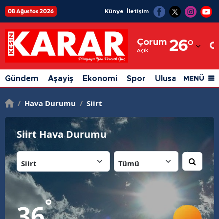
08 Ağustos 2026
Künye
İletişim
Adana
Çorum
26
°
Adıyaman
Açık
Afyonkarahisar
Gündem
Aşayiş
Ekonomi
Spor
Ulusal
Siyaset
MENÜ
Ağrı
/
Hava Durumu
/
Siirt
Amasya
Ankara
Siirt Hava Durumu
Antalya
İl:
İlçe:
Artvin
Aydın
°
36
Balıkesir