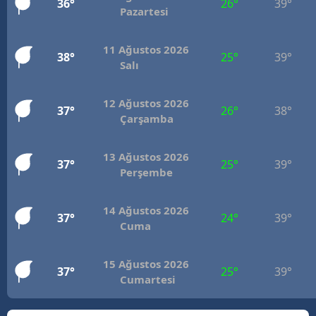
36°
26°
39°
Pazartesi
Mersin
İstanbul
11 Ağustos 2026
38°
25°
39°
Salı
İzmir
12 Ağustos 2026
Kars
37°
26°
38°
Çarşamba
Kastamonu
13 Ağustos 2026
37°
25°
39°
Kayseri
Perşembe
Kırklareli
14 Ağustos 2026
37°
24°
39°
Kırşehir
Cuma
Kocaeli
15 Ağustos 2026
37°
25°
39°
Cumartesi
Konya
Kütahya