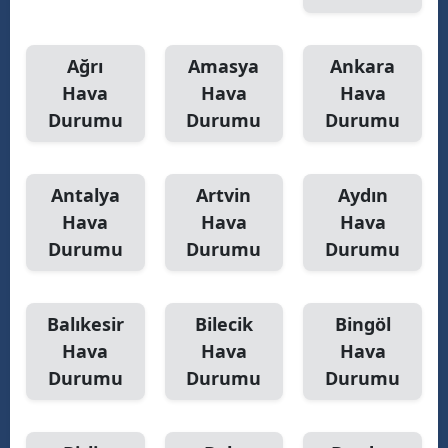
Samsun
Ağrı
Amasya
Ankara
Siirt
Hava
Hava
Hava
Sinop
Durumu
Durumu
Durumu
Sivas
Antalya
Artvin
Aydın
Tekirdağ
Hava
Hava
Hava
Tokat
Durumu
Durumu
Durumu
Trabzon
Tunceli
Balıkesir
Bilecik
Bingöl
Hava
Hava
Hava
Şanlıurfa
Durumu
Durumu
Durumu
Uşak
Van