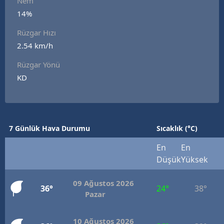
Nem
Edirne
14%
Rüzgar Hızı
Elazığ
2.54 km/h
Erzincan
Rüzgar Yönü
Erzurum
KD
Eskişehir
Gaziantep
7 Günlük Hava Durumu
Sıcaklık (°C)
Giresun
En
En
Gümüşhane
Düşük
Yüksek
Hakkari
09 Ağustos 2026
36°
24°
38°
Pazar
Hatay
Isparta
10 Ağustos 2026