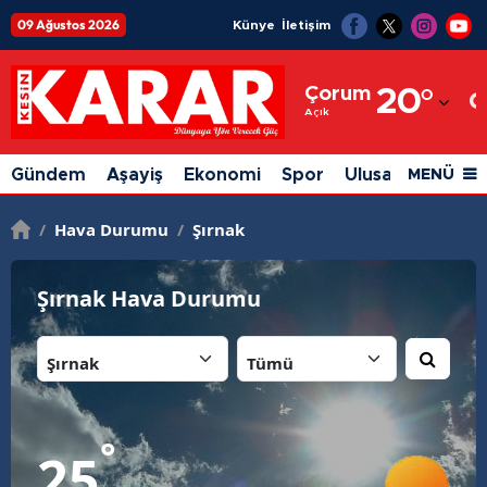
09 Ağustos 2026
Künye
İletişim
Adana
Çorum
20
°
Adıyaman
Açık
Afyonkarahisar
Gündem
Aşayiş
Ekonomi
Spor
Ulusal
Siyaset
MENÜ
Ağrı
/
Hava Durumu
/
Şırnak
Amasya
Ankara
Şırnak Hava Durumu
Antalya
İl:
İlçe:
Artvin
Aydın
°
25
Balıkesir