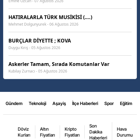
Emine Özcan - 07 Ağustos 2026
HATIRALARLA TÜRK MUSİKİSİ (….)
Mehmet Dolgunyurek - 06 Ağustos 2026
BURÇLAR DİYETTE ; KOVA
Duygu Kırış - 05 Ağustos 2026
Askerler Tamam, Sırada Komutanlar Var
Kubilay Zurnacı - 05 Ağustos 2026
Gündem
Teknoloji
Aşayiş
İlçe Haberleri
Spor
Eğitim
Son
Döviz
Altın
Kripto
Hava
Dakika
Kurları
Fiyatları
Fiyatları
Durumu
Haberleri