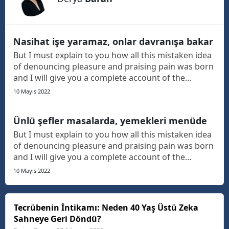
Nasihat işe yaramaz, onlar davranışa bakar
But I must explain to you how all this mistaken idea
of denouncing pleasure and praising pain was born
and I will give you a complete account of the
system, and expound the actual teachings of the
10 Mayıs 2022
great explorer of the truth, the master-builder of
human happiness. The languages only differ in th...
Ünlü şefler masalarda, yemekleri menüde
But I must explain to you how all this mistaken idea
of denouncing pleasure and praising pain was born
and I will give you a complete account of the
system, and expound the actual teachings of the
10 Mayıs 2022
great explorer of the truth, the master-builder of
human happiness. The languages only differ in th...
Tecrübenin İntikamı: Neden 40 Yaş Üstü Zeka
Sahneye Geri Döndü?