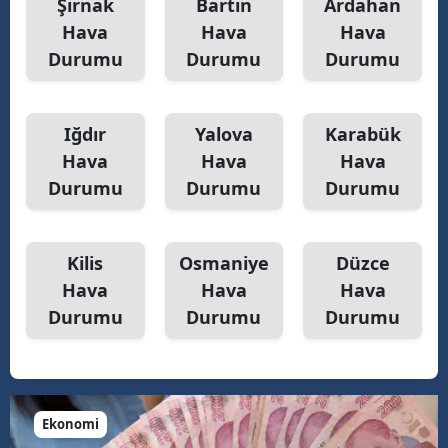
Şırnak
Bartın
Ardahan
Hava
Hava
Hava
Durumu
Durumu
Durumu
Iğdır
Yalova
Karabük
Hava
Hava
Hava
Durumu
Durumu
Durumu
Kilis
Osmaniye
Düzce
Hava
Hava
Hava
Durumu
Durumu
Durumu
Ekonomi