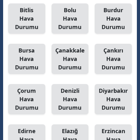
Bitlis
Bolu
Burdur
Yozgat
Hava
Hava
Hava
Zonguldak
Durumu
Durumu
Durumu
Aksaray
Bursa
Çanakkale
Çankırı
Bayburt
Hava
Hava
Hava
Karaman
Durumu
Durumu
Durumu
Kırıkkale
Batman
Çorum
Denizli
Diyarbakır
Hava
Hava
Hava
Şırnak
Durumu
Durumu
Durumu
Bartın
Ardahan
Edirne
Elazığ
Erzincan
Hava
Hava
Hava
Iğdır