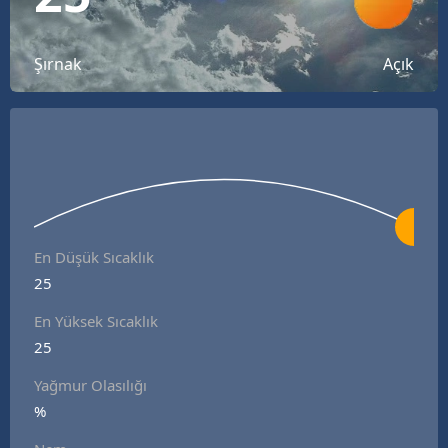
Bilecik
Bingöl
Şırnak
Açık
Bitlis
Bolu
Burdur
Bursa
En Düşük Sıcaklık
Çanakkale
25
Çankırı
En Yüksek Sıcaklık
25
Çorum
Yağmur Olasılığı
Denizli
%
Diyarbakır