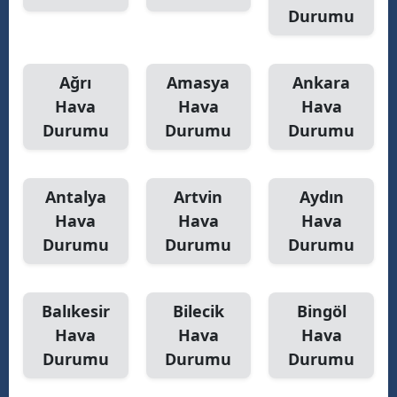
Durumu
Samsun
Siirt
Ağrı
Amasya
Ankara
Sinop
Hava
Hava
Hava
Durumu
Durumu
Durumu
Sivas
Tekirdağ
Antalya
Artvin
Aydın
Tokat
Hava
Hava
Hava
Durumu
Durumu
Durumu
Trabzon
Tunceli
Balıkesir
Bilecik
Bingöl
Şanlıurfa
Hava
Hava
Hava
Uşak
Durumu
Durumu
Durumu
Van