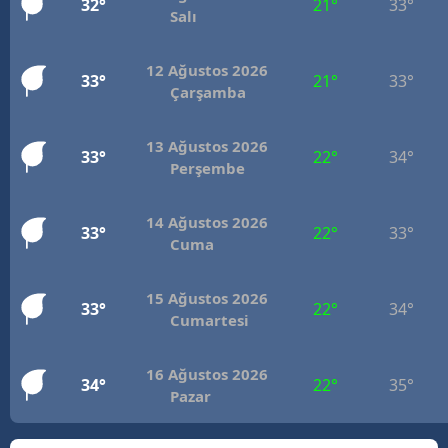
32°
21°
33°
Salı
Mersin
İstanbul
12 Ağustos 2026
33°
21°
33°
Çarşamba
İzmir
13 Ağustos 2026
Kars
33°
22°
34°
Perşembe
Kastamonu
14 Ağustos 2026
33°
22°
33°
Kayseri
Cuma
Kırklareli
15 Ağustos 2026
33°
22°
34°
Kırşehir
Cumartesi
Kocaeli
16 Ağustos 2026
34°
22°
35°
Pazar
Konya
Kütahya