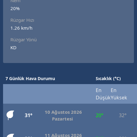
Nem
Edirne
20%
Rüzgar Hızı
Elazığ
1.26 km/h
Erzincan
Rüzgar Yönü
Erzurum
KD
Eskişehir
Gaziantep
7 Günlük Hava Durumu
Sıcaklık (°C)
Giresun
En
En
Gümüşhane
Düşük
Yüksek
Hakkari
10 Ağustos 2026
31°
20°
32°
Pazartesi
Hatay
Isparta
11 Ağustos 2026