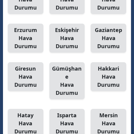
Durumu
Durumu
Durumu
Yalova
Karabük
Erzurum
Eskişehir
Gaziantep
Kilis
Hava
Hava
Hava
Durumu
Durumu
Durumu
Osmaniye
Düzce
Giresun
Gümüşhan
Hakkari
Hava
e
Hava
Durumu
Hava
Durumu
Durumu
Hatay
Isparta
Mersin
Hava
Hava
Hava
Durumu
Durumu
Durumu