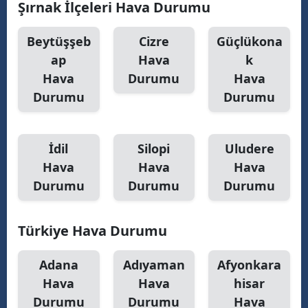
Şırnak İlçeleri Hava Durumu
Malatya
Beytüşşeb
Cizre
Güçlükona
Manisa
ap
Hava
k
Hava
Durumu
Hava
Kahramanmaraş
Durumu
Durumu
Mardin
Muğla
İdil
Silopi
Uludere
Muş
Hava
Hava
Hava
Durumu
Durumu
Durumu
Nevşehir
Niğde
Türkiye Hava Durumu
Ordu
Adana
Adıyaman
Afyonkara
Rize
Hava
Hava
hisar
Durumu
Durumu
Hava
Sakarya