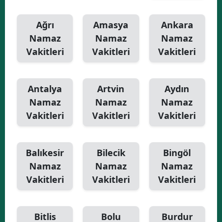
Yalova
Ağrı
Amasya
Ankara
Namaz
Namaz
Namaz
Karabük
Vakitleri
Vakitleri
Vakitleri
Kilis
Osmaniye
Antalya
Artvin
Aydın
Düzce
Namaz
Namaz
Namaz
Vakitleri
Vakitleri
Vakitleri
Balıkesir
Bilecik
Bingöl
Namaz
Namaz
Namaz
Vakitleri
Vakitleri
Vakitleri
Bitlis
Bolu
Burdur