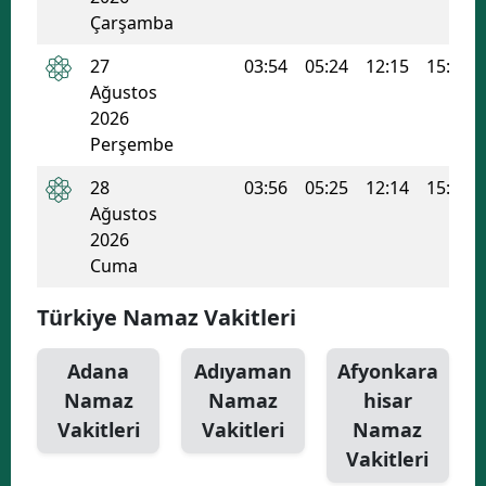
Çarşamba
Yozgat
27
03:54
05:24
12:15
15:57
Zonguldak
Ağustos
2026
Aksaray
Perşembe
Bayburt
28
03:56
05:25
12:14
15:56
Ağustos
Karaman
2026
Kırıkkale
Cuma
Batman
Türkiye Namaz Vakitleri
Şırnak
Adana
Adıyaman
Afyonkara
Bartın
Namaz
Namaz
hisar
Vakitleri
Vakitleri
Namaz
Ardahan
Vakitleri
Iğdır