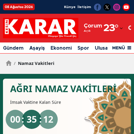
08 Ağustos 2026
Künye
İletişim
Adana
Çorum
23
°
Adıyaman
Açık
Afyonkarahisar
Gündem
Aşayiş
Ekonomi
Spor
Ulusal
Siyaset
MENÜ
Ağrı
/
Namaz Vakitleri
Amasya
Ankara
AĞRI NAMAZ VAKİTLERİ
Antalya
İmsak
Vaktine Kalan Süre
Artvin
Aydın
00
: 35 :
11
Balıkesir