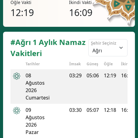
Öğle Vakti
İkindi Vakti
Akşa
Bilecik
12:19
16:09
19
Bingöl
Bitlis
#Ağrı 1 Aylık Namaz
Şehir Seçiniz
Bolu
Vakitleri
Burdur
Tarihler
İmsak
Güneş
Öğle
İkindi
Bursa
08
03:29
05:06
12:19
16:09
Çanakkale
Ağustos
2026
Çankırı
Cumartesi
Çorum
09
03:30
05:07
12:18
16:08
Ağustos
Denizli
2026
Pazar
Diyarbakır