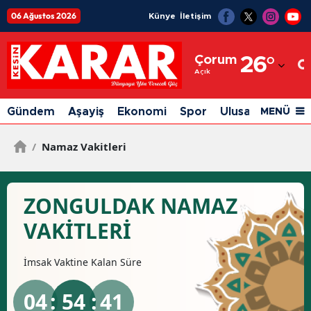
06 Ağustos 2026
Künye
İletişim
Adana
Çorum
26
°
Adıyaman
Açık
Afyonkarahisar
Gündem
Aşayiş
Ekonomi
Spor
Ulusal
Siyaset
MENÜ
Ağrı
/
Namaz Vakitleri
Amasya
Ankara
ZONGULDAK NAMAZ
Antalya
VAKİTLERİ
Artvin
İmsak
Vaktine Kalan Süre
Aydın
04
: 54 :
40
Balıkesir