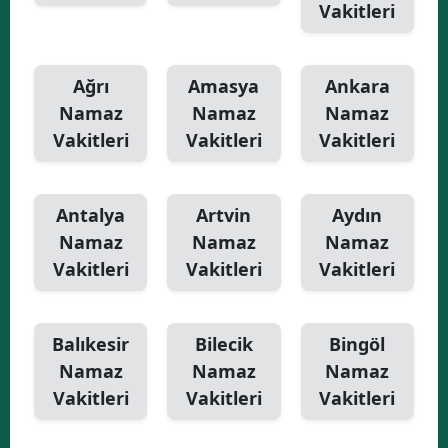
Vakitleri
Yalova
Karabük
Ağrı
Amasya
Ankara
Namaz
Namaz
Namaz
Kilis
Vakitleri
Vakitleri
Vakitleri
Osmaniye
Düzce
Antalya
Artvin
Aydın
Namaz
Namaz
Namaz
Vakitleri
Vakitleri
Vakitleri
Balıkesir
Bilecik
Bingöl
Namaz
Namaz
Namaz
Vakitleri
Vakitleri
Vakitleri