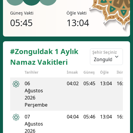
Bilecik
Öğle Vakti
İkindi Vakti
Akşa
Bingöl
13:04
16:57
20
Bitlis
Bolu
#Zonguldak 1 Aylık
Şehir Seçiniz
Burdur
Namaz Vakitleri
Bursa
Tarihler
İmsak
Güneş
Öğle
İkindi
Çanakkale
06
04:02
05:45
13:04
16:57
Ağustos
Çankırı
2026
Çorum
Perşembe
Denizli
07
04:04
05:46
13:04
16:57
Ağustos
Diyarbakır
2026