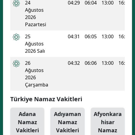
24
04:29
06:04
13:00
16:46
Ağustos
Yozgat
2026
Zonguldak
Pazartesi
Aksaray
25
04:31
06:05
13:00
16:45
Ağustos
Bayburt
2026 Salı
Karaman
26
04:32
06:06
13:00
16:44
Ağustos
Kırıkkale
2026
Çarşamba
Batman
Şırnak
Türkiye Namaz Vakitleri
Bartın
Adana
Adıyaman
Afyonkara
Namaz
Namaz
hisar
Ardahan
Vakitleri
Vakitleri
Namaz
Iğdır