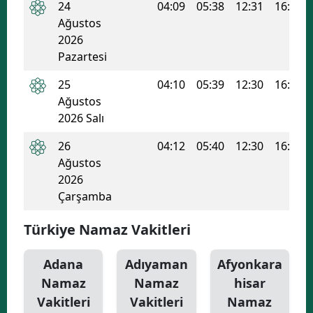
24
04:09
05:38
12:31
16:14
Ağustos
Yozgat
2026
Zonguldak
Pazartesi
Aksaray
25
04:10
05:39
12:30
16:13
Ağustos
Bayburt
2026 Salı
Karaman
26
04:12
05:40
12:30
16:12
Ağustos
Kırıkkale
2026
Çarşamba
Batman
Şırnak
Türkiye Namaz Vakitleri
Bartın
Adana
Adıyaman
Afyonkara
Namaz
Namaz
hisar
Ardahan
Vakitleri
Vakitleri
Namaz
Iğdır