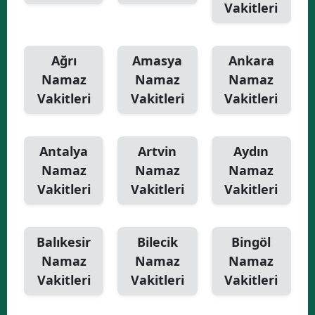
Vakitleri
Yalova
Karabük
Ağrı
Amasya
Ankara
Namaz
Namaz
Namaz
Kilis
Vakitleri
Vakitleri
Vakitleri
Osmaniye
Düzce
Antalya
Artvin
Aydın
Namaz
Namaz
Namaz
Vakitleri
Vakitleri
Vakitleri
Balıkesir
Bilecik
Bingöl
Namaz
Namaz
Namaz
Vakitleri
Vakitleri
Vakitleri