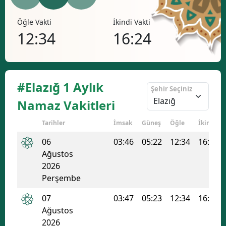
Bilecik
Öğle Vakti
İkindi Vakti
Akşa
Bingöl
12:34
16:24
19
Bitlis
Bolu
#Elazığ 1 Aylık
Şehir Seçiniz
Burdur
Namaz Vakitleri
Bursa
Tarihler
İmsak
Güneş
Öğle
İkindi
Çanakkale
06
03:46
05:22
12:34
16:24
Ağustos
Çankırı
2026
Çorum
Perşembe
Denizli
07
03:47
05:23
12:34
16:23
Ağustos
Diyarbakır
2026