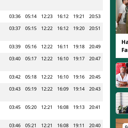
Edirne
03:36
05:14
12:23
16:12
19:21
20:53
Elazığ
03:37
05:15
12:22
16:12
19:20
20:51
Erzincan
Ha
Erzurum
03:39
05:16
12:22
16:11
19:18
20:49
Fa
Eskişehir
03:40
05:17
12:22
16:10
19:17
20:47
Gaziantep
03:42
05:18
12:22
16:10
19:16
20:45
Giresun
03:43
05:19
12:22
16:09
19:14
20:43
Gümüşhane
Hakkari
03:45
05:20
12:21
16:08
19:13
20:41
Hatay
Isparta
03:46
05:21
12:21
16:08
19:11
20:40
G