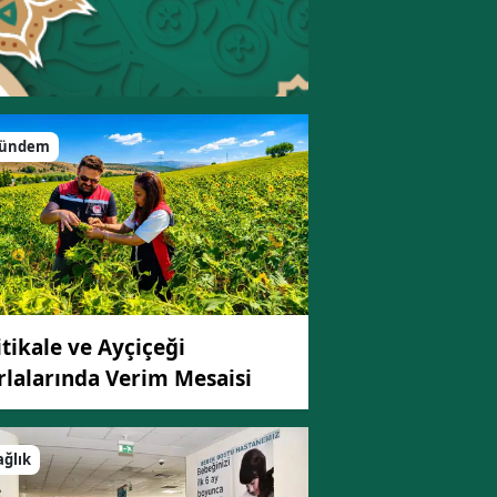
ündem
itikale ve Ayçiçeği
rlalarında Verim Mesaisi
ağlık