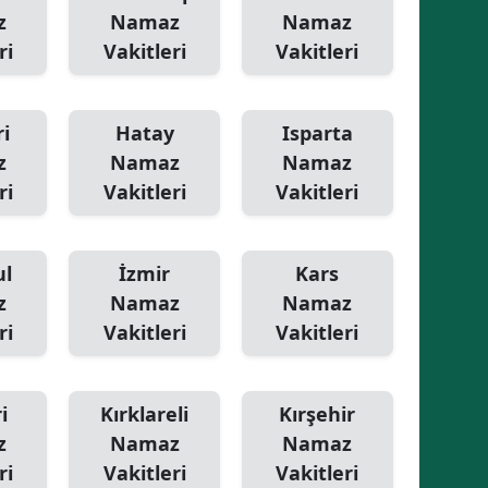
z
Namaz
Namaz
Yozgat
ri
Vakitleri
Vakitleri
Zonguldak
Aksaray
i
Hatay
Isparta
z
Namaz
Namaz
Bayburt
ri
Vakitleri
Vakitleri
Karaman
Kırıkkale
ul
İzmir
Kars
z
Namaz
Namaz
Batman
ri
Vakitleri
Vakitleri
Şırnak
Bartın
i
Kırklareli
Kırşehir
z
Namaz
Namaz
Ardahan
ri
Vakitleri
Vakitleri
Iğdır