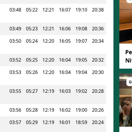
Mersin
03:48
05:22
12:21
16:07
19:10
20:38
İstanbul
03:49
05:23
12:21
16:06
19:08
20:36
İzmir
03:50
05:24
12:20
16:05
19:07
20:34
Kars
Pe
Kastamonu
Ni
03:52
05:25
12:20
16:04
19:05
20:32
Kayseri
03:53
05:26
12:20
16:04
19:04
20:30
Kırklareli
G
03:55
05:27
12:19
16:03
19:02
20:28
Kırşehir
Kocaeli
03:56
05:28
12:19
16:02
19:00
20:26
Konya
03:57
05:29
12:19
16:01
18:59
20:24
Kütahya