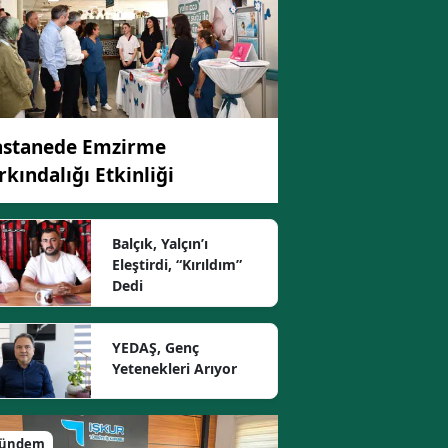
stanede Emzirme
rkındalığı Etkinliği
Balçık, Yalçın’ı
Eleştirdi, “Kırıldım”
Dedi
YEDAŞ, Genç
Yetenekleri Arıyor
ündem