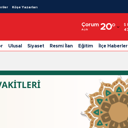
riler
Köşe Yazarları
Adana
Çorum
20
°
Adıyaman
4
Açık
Afyonkarahisar
or
Ulusal
Siyaset
Resmi İlan
Eğitim
İlçe Haberler
Ağrı
Amasya
Ankara
AKİTLERİ
Antalya
Artvin
Aydın
Balıkesir