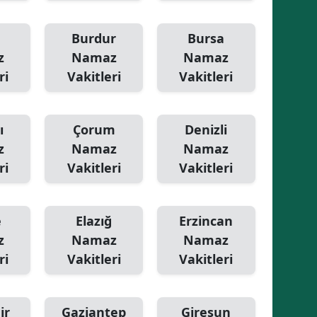
Samsun
Burdur
Bursa
Siirt
z
Namaz
Namaz
ri
Vakitleri
Vakitleri
Sinop
Sivas
ı
Çorum
Denizli
Tekirdağ
z
Namaz
Namaz
ri
Vakitleri
Vakitleri
Tokat
Trabzon
e
Elazığ
Erzincan
Tunceli
z
Namaz
Namaz
Şanlıurfa
ri
Vakitleri
Vakitleri
Uşak
ir
Gaziantep
Giresun
Van