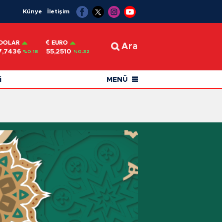
Künye
İletişim
DOLAR
EURO
Ara
7,7436
55,2510
%0.18
%0.32
i
MENÜ