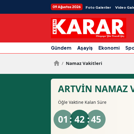
09 Ağustos 2026
Foto Galeriler
Video Gale
Gündem
Aşayiş
Ekonomi
Sp
/
Namaz Vakitleri
ARTVIN NAMAZ V
Öğle
Vaktine Kalan Süre
01
: 42 :
44