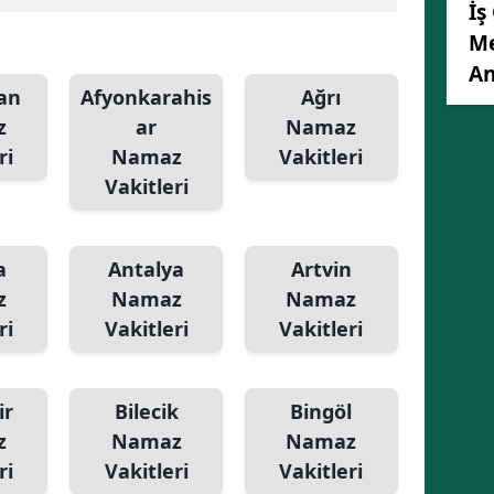
İş
Malatya
Me
An
Manisa
an
Afyonkarahis
Ağrı
Kahramanmaraş
z
ar
Namaz
ri
Namaz
Vakitleri
Mardin
Vakitleri
Muğla
Muş
a
Antalya
Artvin
z
Namaz
Namaz
Nevşehir
ri
Vakitleri
Vakitleri
Niğde
Ordu
ir
Bilecik
Bingöl
z
Namaz
Namaz
Rize
ri
Vakitleri
Vakitleri
Sakarya