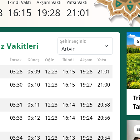
i
İkindi Vakti
Akşam Vakti
Yatsı Vakti
Bilecik
3
16:15
19:28
21:01
Bingöl
Bitlis
Şehir Seçiniz
G
z Vakitleri
Bolu
Burdur
İmsak
Güneş
Öğle
İkindi
Akşam
Yatsı
Bursa
03:28
05:09
12:23
16:15
19:28
21:01
Çanakkale
03:30
05:10
12:23
16:15
19:27
21:00
Çankırı
Tr
03:31
05:11
12:23
16:14
19:25
20:58
Ta
Çorum
03:33
05:12
12:23
16:14
19:24
20:56
Denizli
S
Diyarbakır
03:34
05:13
12:23
16:13
19:23
20:54