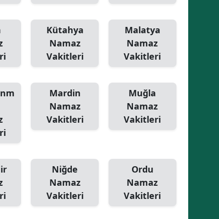
Yalova
a
Kütahya
Malatya
Karabük
z
Namaz
Namaz
ri
Vakitleri
Vakitleri
Kilis
Osmaniye
anm
Mardin
Muğla
Düzce
Namaz
Namaz
z
Vakitleri
Vakitleri
ri
ir
Niğde
Ordu
z
Namaz
Namaz
ri
Vakitleri
Vakitleri