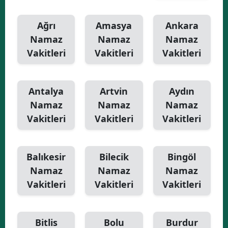
Yalova
Ağrı
Amasya
Ankara
Namaz
Namaz
Namaz
Karabük
Vakitleri
Vakitleri
Vakitleri
Kilis
Osmaniye
Antalya
Artvin
Aydın
Düzce
Namaz
Namaz
Namaz
Vakitleri
Vakitleri
Vakitleri
Balıkesir
Bilecik
Bingöl
Namaz
Namaz
Namaz
Vakitleri
Vakitleri
Vakitleri
Bitlis
Bolu
Burdur