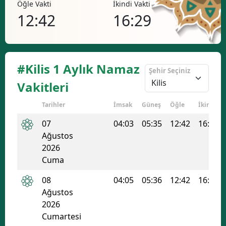
Öğle Vakti
İkindi Vakti
Akşa
Bilecik
12:42
16:29
19
Bingöl
Bitlis
#Kilis 1 Aylık Namaz
Şehir Seçiniz
Bolu
Vakitleri
Burdur
Tarihler
İmsak
Güneş
Öğle
İkindi
Bursa
07
04:03
05:35
12:42
16:29
Çanakkale
Ağustos
2026
Çankırı
Cuma
Çorum
08
04:05
05:36
12:42
16:29
Ağustos
Denizli
2026
Cumartesi
Diyarbakır