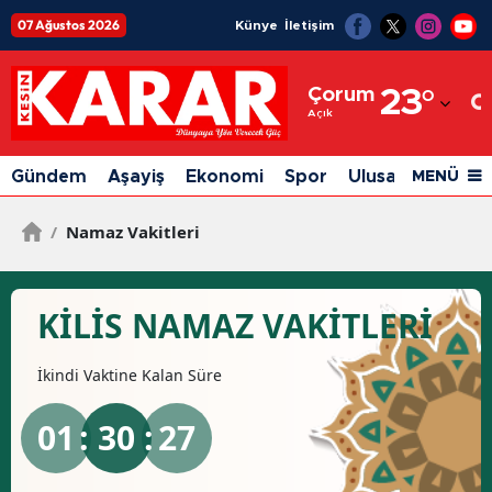
07 Ağustos 2026
Künye
İletişim
Adana
Çorum
23
°
Adıyaman
Açık
Afyonkarahisar
Gündem
Aşayiş
Ekonomi
Spor
Ulusal
Siyaset
MENÜ
Ağrı
/
Namaz Vakitleri
Amasya
Ankara
KILIS NAMAZ VAKİTLERİ
Antalya
İkindi
Vaktine Kalan Süre
Artvin
Aydın
01
: 30 :
26
Balıkesir