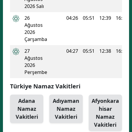
2026 Salı
Yozgat
26
04:26
05:51
12:39
16:19
Zonguldak
Ağustos
2026
Aksaray
Çarşamba
Bayburt
27
04:27
05:51
12:38
16:18
Ağustos
Karaman
2026
Kırıkkale
Perşembe
Batman
Türkiye Namaz Vakitleri
Şırnak
Adana
Adıyaman
Afyonkara
Bartın
Namaz
Namaz
hisar
Vakitleri
Vakitleri
Namaz
Ardahan
Vakitleri
Iğdır