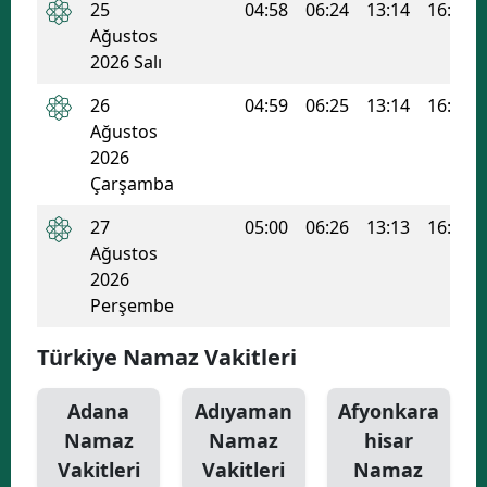
25
04:58
06:24
13:14
16:55
Ağustos
Yozgat
2026 Salı
Zonguldak
26
04:59
06:25
13:14
16:55
Aksaray
Ağustos
2026
Bayburt
Çarşamba
Karaman
27
05:00
06:26
13:13
16:54
Ağustos
Kırıkkale
2026
Perşembe
Batman
Şırnak
Türkiye Namaz Vakitleri
Bartın
Adana
Adıyaman
Afyonkara
Namaz
Namaz
hisar
Ardahan
Vakitleri
Vakitleri
Namaz
Iğdır