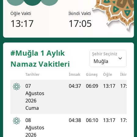
Bilecik
Öğle Vakti
İkindi Vakti
Akşa
Bingöl
13:17
17:05
20
Bitlis
Bolu
#Muğla 1 Aylık
Şehir Seçiniz
Burdur
Namaz Vakitleri
Bursa
Tarihler
İmsak
Güneş
Öğle
İkindi
Çanakkale
07
04:37
06:09
13:17
17:05
Ağustos
Çankırı
2026
Çorum
Cuma
Denizli
08
04:38
06:10
13:17
17:04
Ağustos
Diyarbakır
2026