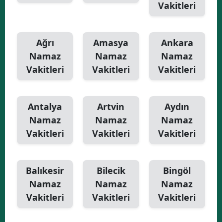
Vakitleri
Yalova
Karabük
Ağrı
Amasya
Ankara
Namaz
Namaz
Namaz
Kilis
Vakitleri
Vakitleri
Vakitleri
Osmaniye
Düzce
Antalya
Artvin
Aydın
Namaz
Namaz
Namaz
Vakitleri
Vakitleri
Vakitleri
Balıkesir
Bilecik
Bingöl
Namaz
Namaz
Namaz
Vakitleri
Vakitleri
Vakitleri