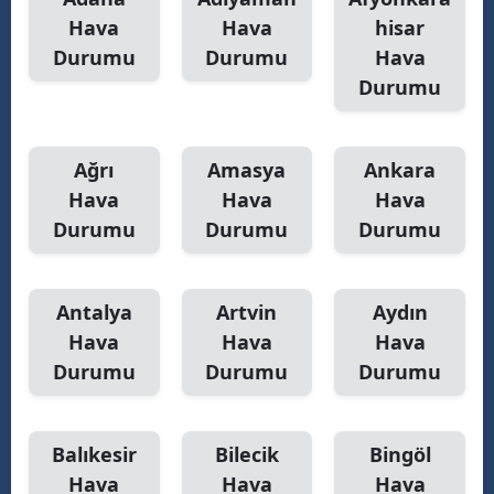
Hava
Hava
hisar
Yalova
Durumu
Durumu
Hava
Durumu
Karabük
Kilis
Ağrı
Amasya
Ankara
Osmaniye
Hava
Hava
Hava
Düzce
Durumu
Durumu
Durumu
Antalya
Artvin
Aydın
Hava
Hava
Hava
Durumu
Durumu
Durumu
Balıkesir
Bilecik
Bingöl
Hava
Hava
Hava