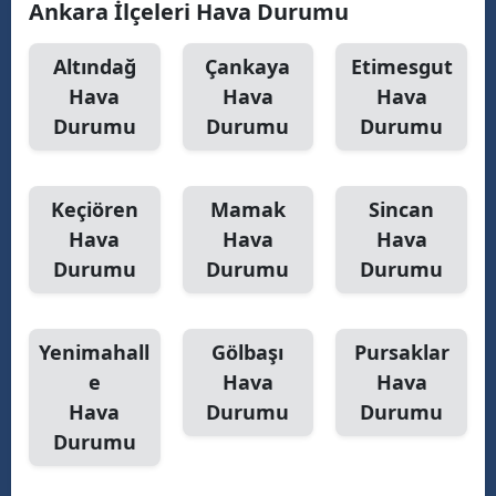
Ankara İlçeleri Hava Durumu
Malatya
Altındağ
Çankaya
Etimesgut
Manisa
Hava
Hava
Hava
Durumu
Durumu
Durumu
Kahramanmaraş
Mardin
Keçiören
Mamak
Sincan
Muğla
Hava
Hava
Hava
Muş
Durumu
Durumu
Durumu
Nevşehir
Yenimahall
Gölbaşı
Pursaklar
Niğde
e
Hava
Hava
Ordu
Hava
Durumu
Durumu
Durumu
Rize
Sakarya