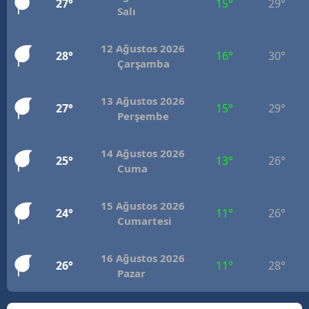
27°
15°
29°
Salı
Mersin
İstanbul
12 Ağustos 2026
28°
16°
30°
Çarşamba
İzmir
13 Ağustos 2026
Kars
27°
15°
29°
Perşembe
Kastamonu
14 Ağustos 2026
25°
13°
26°
Kayseri
Cuma
Kırklareli
15 Ağustos 2026
24°
11°
26°
Kırşehir
Cumartesi
Kocaeli
16 Ağustos 2026
26°
11°
28°
Pazar
Konya
Kütahya