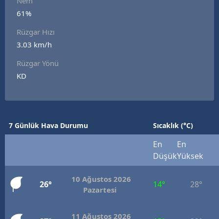
Nem
Edirne
61%
Rüzgar Hızı
Elazığ
3.03 km/h
Erzincan
Rüzgar Yönü
Erzurum
KD
Eskişehir
Gaziantep
7 Günlük Hava Durumu
Sıcaklık (°C)
Giresun
En
En
Gümüşhane
Düşük
Yüksek
Hakkari
10 Ağustos 2026
26°
14°
28°
Pazartesi
Hatay
Isparta
11 Ağustos 2026