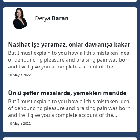
Derya
Baran
Nasihat işe yaramaz, onlar davranışa bakar
But I must explain to you how all this mistaken idea
of denouncing pleasure and praising pain was born
and I will give you a complete account of the
system, and expound the actual teachings of the
10 Mayıs 2022
great explorer of the truth, the master-builder of
human happiness. The languages only differ in th...
Ünlü şefler masalarda, yemekleri menüde
But I must explain to you how all this mistaken idea
of denouncing pleasure and praising pain was born
and I will give you a complete account of the
system, and expound the actual teachings of the
10 Mayıs 2022
great explorer of the truth, the master-builder of
human happiness. The languages only differ in th...