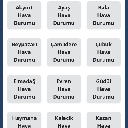
Akyurt
Ayaş
Bala
Samsun
Hava
Hava
Hava
Siirt
Durumu
Durumu
Durumu
Sinop
Beypazarı
Çamlıdere
Çubuk
Sivas
Hava
Hava
Hava
Tekirdağ
Durumu
Durumu
Durumu
Tokat
Trabzon
Elmadağ
Evren
Güdül
Hava
Hava
Hava
Tunceli
Durumu
Durumu
Durumu
Şanlıurfa
Uşak
Haymana
Kalecik
Kazan
Hava
Hava
Hava
Van