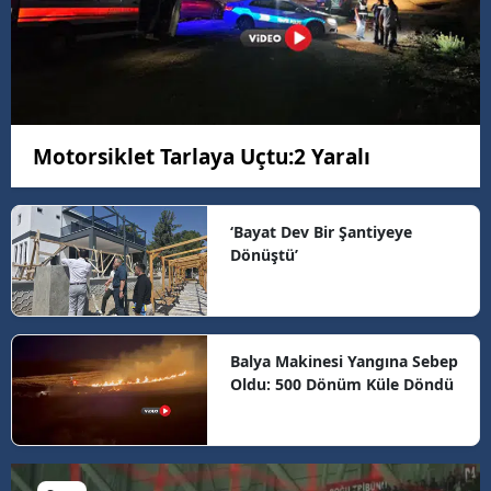
Motorsiklet Tarlaya Uçtu:2 Yaralı
‘Bayat Dev Bir Şantiyeye
Dönüştü’
Balya Makinesi Yangına Sebep
Oldu: 500 Dönüm Küle Döndü