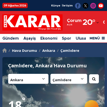
09 Ağustos 2026
Künye
İletişim
Adana
Çorum
20
°
Adıyaman
Açık
Afyonkarahisar
Gündem
Aşayiş
Ekonomi
Spor
Ulusal
Siyaset
MENÜ
Ağrı
/
Hava Durumu
/
Ankara
/
Çamlıdere
Amasya
Ankara
Çamlıdere, Ankara Hava Durumu
Antalya
İl:
İlçe:
Artvin
Aydın
°
18
Balıkesir