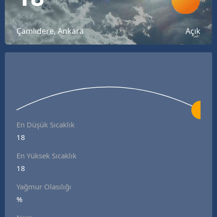
Bilecik
Bingöl
Çamlıdere, Ankara
Açık
Bitlis
Bolu
Burdur
Bursa
En Düşük Sıcaklık
Çanakkale
18
Çankırı
En Yüksek Sıcaklık
18
Çorum
Yağmur Olasılığı
Denizli
%
Diyarbakır