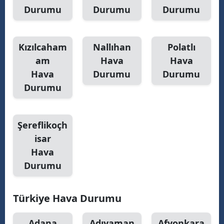
Durumu
Durumu
Durumu
Yozgat
Zonguldak
Kızılcaham
Nallıhan
Polatlı
Aksaray
am
Hava
Hava
Hava
Durumu
Durumu
Bayburt
Durumu
Karaman
Kırıkkale
Şereflikoçh
isar
Batman
Hava
Şırnak
Durumu
Bartın
Türkiye Hava Durumu
Ardahan
Adana
Adıyaman
Afyonkara
Iğdır